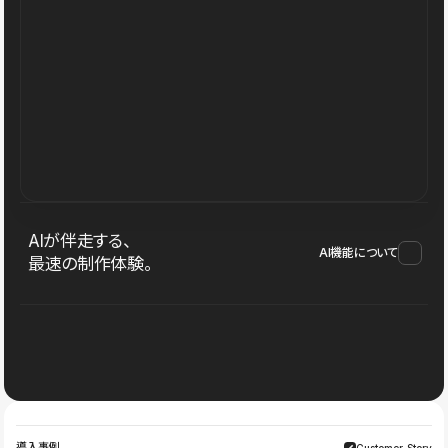
AIが伴走する、
AI機能について
最速の制作体験。
導入事例
Customer Story