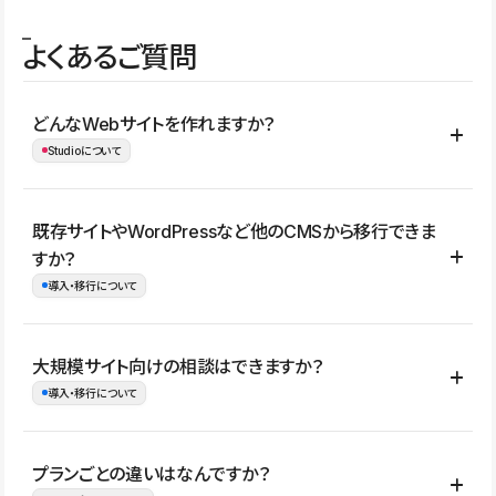
よくあるご質問
どんなWebサイトを作れますか？
Studioについて
コーポレートサイト、サービスサイト、LP、採用サイト、ブロ
既存サイトやWordPressなど他のCMSから移行できま
グ・メディア、イベントサイト、店舗・商品紹介サイト、ポートフ
すか？
ォリオなど幅広く制作できます。
導入・移行について
制作事例はこちら
はい。既存サイトの構成やコンテンツ、URLを整理したうえで、
大規模サイト向けの相談はできますか？
Studio上に再構築する形で移行できます。 WordPressの場合は、
導入・移行について
XMLファイルを使って投稿記事や固定ページ、カテゴリー、タグな
どの一部データをStudio CMSへインポートできます。ただし、サ
はい。アクセス規模が大きいサイトや、複数部門での運用、権限管
プランごとの違いはなんですか？
イト全体のデザインや設定がそのまま移行されるわけではないた