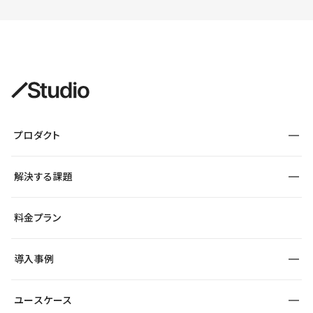
プロダクト
構築
解決する課題
デザインエディタ
CMS
サイト種別から探す
料金プラン
コーポレートサイト
フォーム
SEO
採用サイト
導入事例
運用
サービスサイト
サイト運用
事例インタビュー
業種から探す
ユースケース
セキュリティ
導入企業