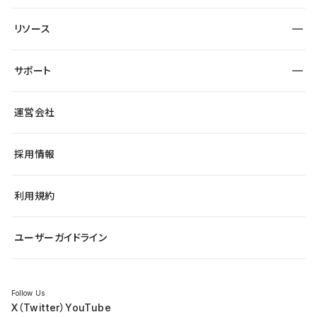
宿泊・レジャー
大企業・エンタープライズ
ワークスペース
サイト制作事例
エンタメ
リソース
より自在に
制作会社
自治体
テンプレートを探す
Figma to Studio
広告代理店・コンサル
サポート
課題から探す
制作会社を探す
Lottie for Studio
スタートアップ
マーケターでのLP運用
総合窓口
サイト制作事例
アクセシビリティ
運営会社
飲食店
よくある質問
WordPressからの移行
ブログ
ヘルプセンター
小売・EC
サイト導線の変更
最新情報
採用情報
システムステータス
Studio Community
学習コンテンツ
利用規約
公式YouTube
全国ワークショップ
ユーザーガイドライン
セミナー
Follow Us
X（Twitter）
YouTube