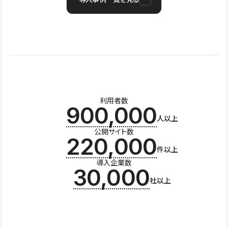
利用者数
900,000
人以上
公開サイト数
220,000
件以上
導入企業数
30,000
社以上