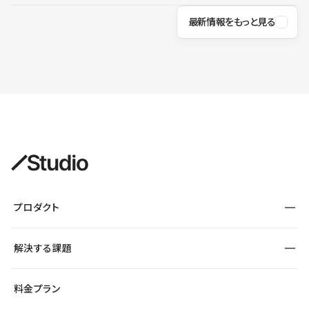
最新情報をもっと見る
プロダクト
構築
解決する課題
デザインエディタ
CMS
サイト種別から探す
料金プラン
コーポレートサイト
フォーム