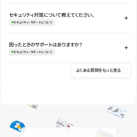
はい。CMSやコンポーネントを活用して更新範囲を設計しておく
セキュリティ対策について教えてください。
ことで、デザインを崩しにくい状態で運用できます。 さらにコン
セキュリティ・サポートについて
テンツ編集モードを使うと、編集できる範囲をテキスト・画像・ア
イコンなどに絞れるため、担当者ごとの見た目のばらつきを抑え
Studioでは、公開サイトやサービスを安全に利用できるよう、通信
困ったときのサポートはありますか？
ながらレイアウトに影響を与えずに更新作業を進めやすくなりま
の暗号化、データ保護、アクセス管理、脆弱性対策など、複数の観
セキュリティ・サポートについて
す。
点からセキュリティ対策を行っています。Studioで公開したサイト
はSSL/TLSによる通信暗号化に対応しており、悪質なスクリプトの
よくある質問をもっと見る
操作方法や機能については、ヘルプセンターでご確認いただけま
実行制限や、不正アクセス・攻撃への対策も実施しています。
す。編集、公開、CMS、フォーム、ドメイン設定など、目的に合
Studioのセキュリティ対策について
わせて記事を検索できます。有人サポート（チャット）は Mini プ
ラン以上のご契約プロジェクトでご利用いただけます。そのほか、
ユーザー同士で質問・相談できるコミュニティもご利用ください。
ヘルプセンターはこちら