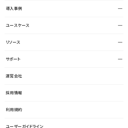
SEO
採用サイト
導入事例
運用
サービスサイト
サイト運用
事例インタビュー
業種から探す
ユースケース
セキュリティ
導入企業
宿泊・レジャー
大企業・エンタープライズ
ワークスペース
サイト制作事例
エンタメ
リソース
より自在に
制作会社
自治体
テンプレートを探す
Figma to Studio
広告代理店・コンサル
サポート
課題から探す
制作会社を探す
Lottie for Studio
スタートアップ
マーケターでのLP運用
総合窓口
サイト制作事例
アクセシビリティ
運営会社
飲食店
よくある質問
WordPressからの移行
ブログ
ヘルプセンター
小売・EC
サイト導線の変更
最新情報
採用情報
システムステータス
Studio Community
学習コンテンツ
利用規約
公式YouTube
全国ワークショップ
ユーザーガイドライン