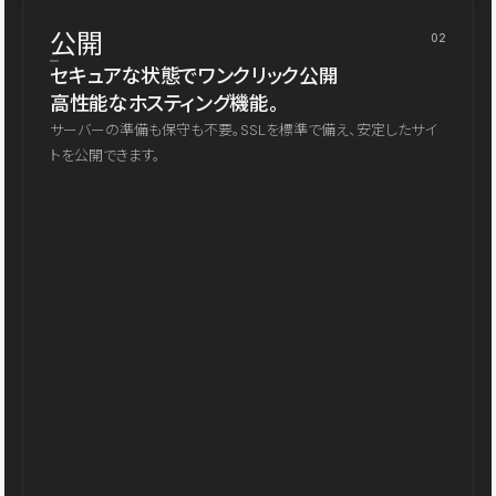
公開
02
セキュアな状態でワンクリック公開
高性能なホスティング機能。
サーバーの準備も保守も不要。SSLを標準で備え、安定したサイ
トを公開できます。