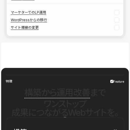
マーケターでのLP運用
WordPressからの移行
サイト導線の変更
特徴
Feature
構築から運用改善
まで
ワンストップ
成果につながるWebサイトを。