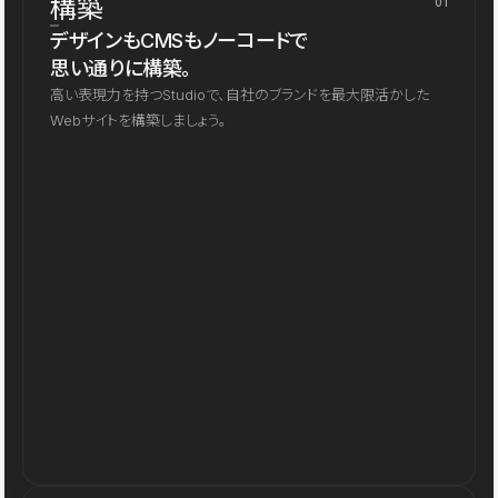
構築
01
デザインもCMSもノーコードで
思い通りに構築。
高い表現力を持つStudioで、自社のブランドを最大限活かした
Webサイトを構築しましょう。