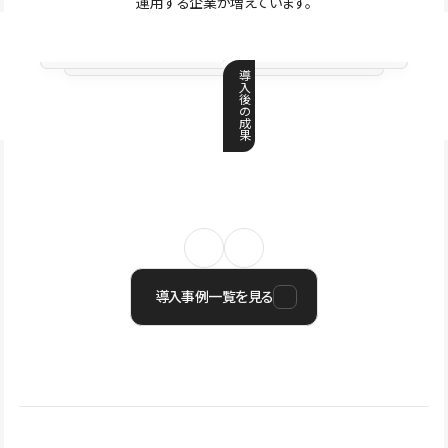
運用する企業が増えています。
導
入
後
の
成
果
導入事例一覧を見る