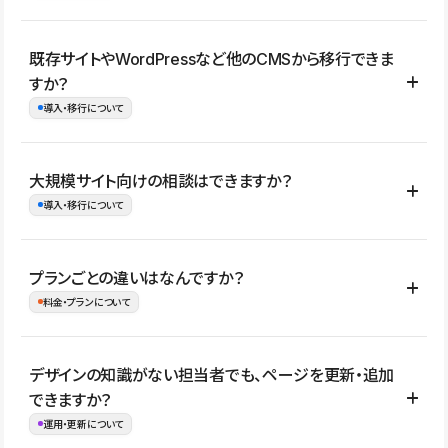
コーポレートサイト、サービスサイト、LP、採用サイト、ブロ
既存サイトやWordPressなど他のCMSから移行できま
グ・メディア、イベントサイト、店舗・商品紹介サイト、ポートフ
すか？
ォリオなど幅広く制作できます。
導入・移行について
制作事例はこちら
はい。既存サイトの構成やコンテンツ、URLを整理したうえで、
大規模サイト向けの相談はできますか？
Studio上に再構築する形で移行できます。 WordPressの場合は、
導入・移行について
XMLファイルを使って投稿記事や固定ページ、カテゴリー、タグな
どの一部データをStudio CMSへインポートできます。ただし、サ
はい。アクセス規模が大きいサイトや、複数部門での運用、権限管
プランごとの違いはなんですか？
イト全体のデザインや設定がそのまま移行されるわけではないた
理、セキュリティ確認、既存システムとの連携など、個別の要件が
料金・プランについて
め、移行後にページ構成やデザイン、CMS設計、URL・リダイレク
ある場合はご相談いただけます。サイトの規模や運用体制に応じ
ト設定などの確認が必要です。
て、適したプランや進め方をご案内します。要件が固まりきってい
公開ページ数、バージョン履歴の期間、CMS利用数の上限、権限
デザインの知識がない担当者でも、ページを更新・追加
ない段階でも、お問い合わせください。
管理の有無などがプランごとに異なります。詳しくは料金プランペ
できますか？
お問合せはこちら
ージをご覧ください。
運用・更新について
料金プランはこちら