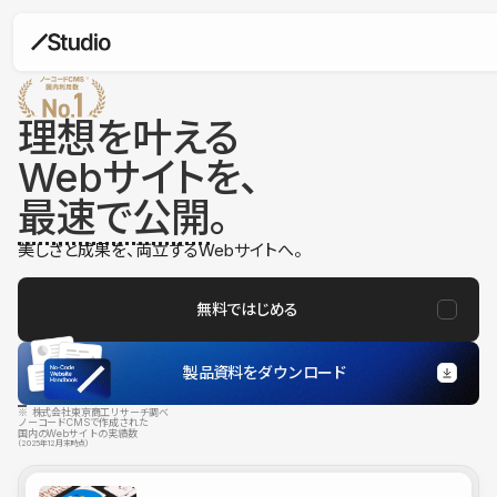
理想を叶える
Webサイトを、
最速で公開
。
美しさと成果を、両立するWebサイトへ。
無料ではじめる
製品資料をダウンロード
※ 株式会社東京商工リサーチ調べ
ノーコードCMSで作成された
国内のWebサイトの実績数
（2025年12月末時点）