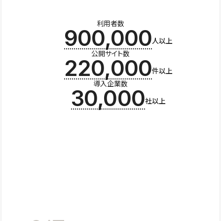
利用者数
900,000
人以上
公開サイト数
220,000
件以上
導入企業数
30,000
社以上