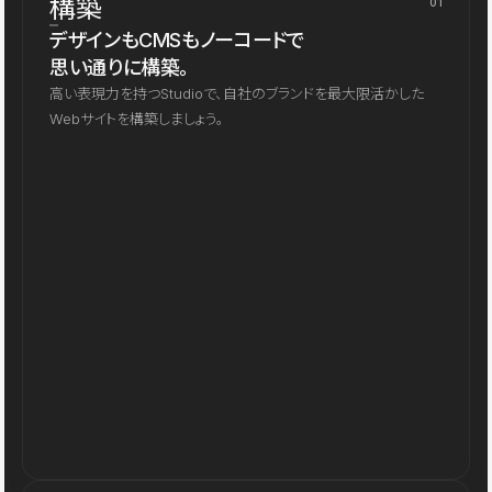
構築
01
デザインもCMSもノーコードで
思い通りに構築。
高い表現力を持つStudioで、自社のブランドを最大限活かした
Webサイトを構築しましょう。