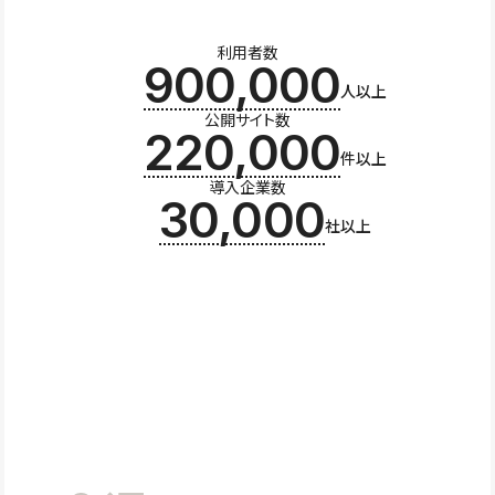
利用者数
900,000
人以上
公開サイト数
220,000
件以上
導入企業数
30,000
社以上