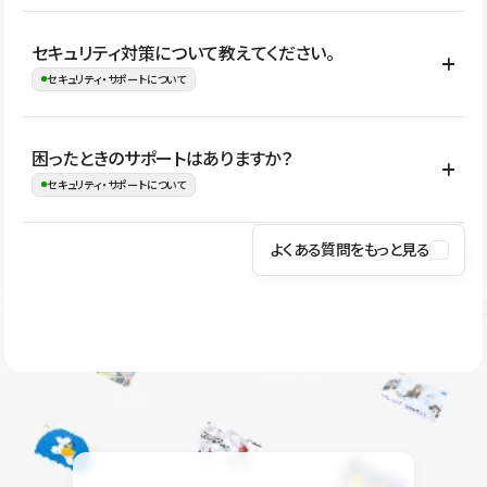
はい。CMSやコンポーネントを活用して更新範囲を設計しておく
セキュリティ対策について教えてください。
ことで、デザインを崩しにくい状態で運用できます。 さらにコン
セキュリティ・サポートについて
テンツ編集モードを使うと、編集できる範囲をテキスト・画像・ア
イコンなどに絞れるため、担当者ごとの見た目のばらつきを抑え
Studioでは、公開サイトやサービスを安全に利用できるよう、通信
困ったときのサポートはありますか？
ながらレイアウトに影響を与えずに更新作業を進めやすくなりま
の暗号化、データ保護、アクセス管理、脆弱性対策など、複数の観
セキュリティ・サポートについて
す。
点からセキュリティ対策を行っています。Studioで公開したサイト
はSSL/TLSによる通信暗号化に対応しており、悪質なスクリプトの
よくある質問をもっと見る
操作方法や機能については、ヘルプセンターでご確認いただけま
実行制限や、不正アクセス・攻撃への対策も実施しています。
す。編集、公開、CMS、フォーム、ドメイン設定など、目的に合
Studioのセキュリティ対策について
わせて記事を検索できます。有人サポート（チャット）は Mini プ
ラン以上のご契約プロジェクトでご利用いただけます。そのほか、
ユーザー同士で質問・相談できるコミュニティもご利用ください。
ヘルプセンターはこちら