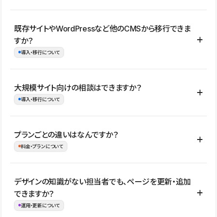
コーポレートサイト、サービスサイト、LP、採用サイト、ブロ
既存サイトやWordPressなど他のCMSから移行できま
グ・メディア、イベントサイト、店舗・商品紹介サイト、ポートフ
すか？
ォリオなど幅広く制作できます。
導入・移行について
制作事例はこちら
はい。既存サイトの構成やコンテンツ、URLを整理したうえで、
大規模サイト向けの相談はできますか？
Studio上に再構築する形で移行できます。 WordPressの場合は、
導入・移行について
XMLファイルを使って投稿記事や固定ページ、カテゴリー、タグな
どの一部データをStudio CMSへインポートできます。ただし、サ
はい。アクセス規模が大きいサイトや、複数部門での運用、権限管
プランごとの違いはなんですか？
イト全体のデザインや設定がそのまま移行されるわけではないた
理、セキュリティ確認、既存システムとの連携など、個別の要件が
料金・プランについて
め、移行後にページ構成やデザイン、CMS設計、URL・リダイレク
ある場合はご相談いただけます。サイトの規模や運用体制に応じ
ト設定などの確認が必要です。
て、適したプランや進め方をご案内します。要件が固まりきってい
公開ページ数、バージョン履歴の期間、CMS利用数の上限、権限
デザインの知識がない担当者でも、ページを更新・追加
ない段階でも、お問い合わせください。
管理の有無などがプランごとに異なります。詳しくは料金プランペ
できますか？
お問合せはこちら
ージをご覧ください。
運用・更新について
料金プランはこちら