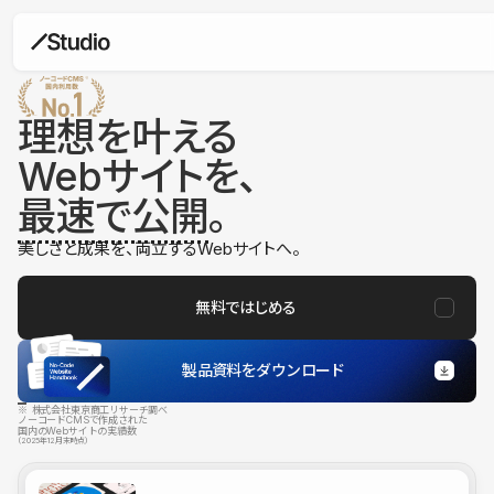
理想を叶える
Webサイトを、
最速で公開
。
美しさと成果を、両立するWebサイトへ。
無料ではじめる
製品資料をダウンロード
※ 株式会社東京商工リサーチ調べ
ノーコードCMSで作成された
国内のWebサイトの実績数
（2025年12月末時点）