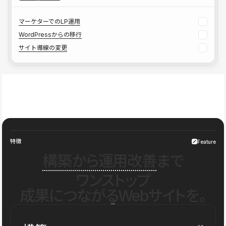
マーケターでのLP運用
WordPressからの移行
サイト導線の変更
特徴
Feature
構築から運用改善
まで
ワンストップ
成果につながるWebサイトを。