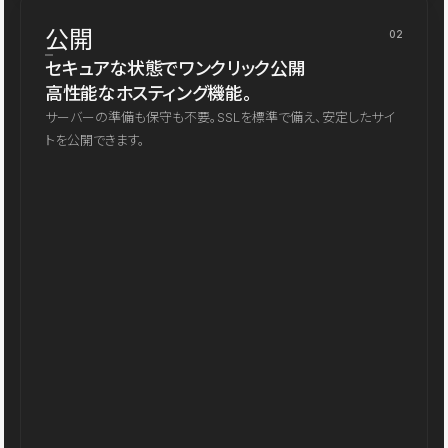
公開
02
セキュアな状態でワンクリック公開
高性能なホスティング機能。
サーバーの準備も保守も不要。SSLを標準で備え、安定したサイ
トを公開できます。