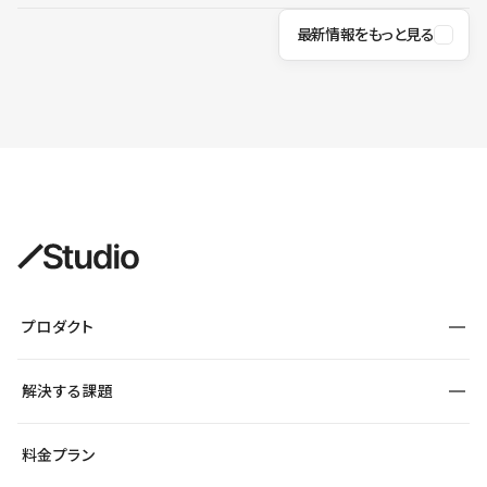
最新情報をもっと見る
プロダクト
構築
解決する課題
デザインエディタ
CMS
サイト種別から探す
料金プラン
コーポレートサイト
フォーム