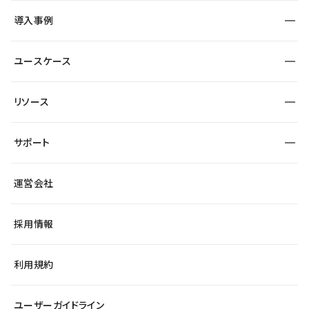
SEO
採用サイト
導入事例
運用
サービスサイト
サイト運用
事例インタビュー
業種から探す
ユースケース
セキュリティ
導入企業
宿泊・レジャー
大企業・エンタープライズ
ワークスペース
サイト制作事例
エンタメ
リソース
より自在に
制作会社
自治体
テンプレートを探す
Figma to Studio
広告代理店・コンサル
サポート
課題から探す
制作会社を探す
Lottie for Studio
スタートアップ
マーケターでのLP運用
総合窓口
サイト制作事例
アクセシビリティ
運営会社
飲食店
よくある質問
WordPressからの移行
ブログ
ヘルプセンター
小売・EC
サイト導線の変更
最新情報
採用情報
システムステータス
Studio Community
学習コンテンツ
利用規約
公式YouTube
全国ワークショップ
ユーザーガイドライン