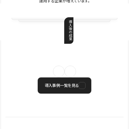
運用する企業が増えています。
導
入
後
の
成
果
導入事例一覧を見る