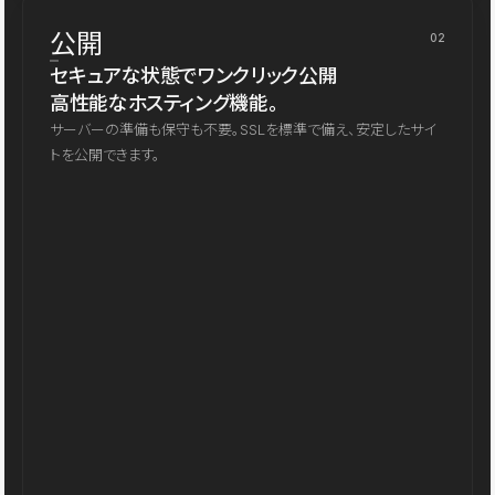
公開
02
セキュアな状態でワンクリック公開
高性能なホスティング機能。
サーバーの準備も保守も不要。SSLを標準で備え、安定したサイ
トを公開できます。