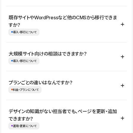
コーポレートサイト、サービスサイト、LP、採用サイト、ブロ
既存サイトやWordPressなど他のCMSから移行できま
グ・メディア、イベントサイト、店舗・商品紹介サイト、ポートフ
すか？
ォリオなど幅広く制作できます。
導入・移行について
制作事例はこちら
はい。既存サイトの構成やコンテンツ、URLを整理したうえで、
大規模サイト向けの相談はできますか？
Studio上に再構築する形で移行できます。 WordPressの場合は、
導入・移行について
XMLファイルを使って投稿記事や固定ページ、カテゴリー、タグな
どの一部データをStudio CMSへインポートできます。ただし、サ
はい。アクセス規模が大きいサイトや、複数部門での運用、権限管
プランごとの違いはなんですか？
イト全体のデザインや設定がそのまま移行されるわけではないた
理、セキュリティ確認、既存システムとの連携など、個別の要件が
料金・プランについて
め、移行後にページ構成やデザイン、CMS設計、URL・リダイレク
ある場合はご相談いただけます。サイトの規模や運用体制に応じ
ト設定などの確認が必要です。
て、適したプランや進め方をご案内します。要件が固まりきってい
公開ページ数、バージョン履歴の期間、CMS利用数の上限、権限
デザインの知識がない担当者でも、ページを更新・追加
ない段階でも、お問い合わせください。
管理の有無などがプランごとに異なります。詳しくは料金プランペ
できますか？
お問合せはこちら
ージをご覧ください。
運用・更新について
料金プランはこちら