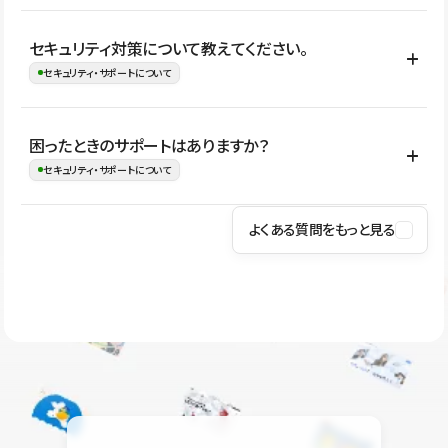
はい。CMSやコンポーネントを活用して更新範囲を設計しておく
セキュリティ対策について教えてください。
ことで、デザインを崩しにくい状態で運用できます。 さらにコン
セキュリティ・サポートについて
テンツ編集モードを使うと、編集できる範囲をテキスト・画像・ア
イコンなどに絞れるため、担当者ごとの見た目のばらつきを抑え
Studioでは、公開サイトやサービスを安全に利用できるよう、通信
困ったときのサポートはありますか？
ながらレイアウトに影響を与えずに更新作業を進めやすくなりま
の暗号化、データ保護、アクセス管理、脆弱性対策など、複数の観
セキュリティ・サポートについて
す。
点からセキュリティ対策を行っています。Studioで公開したサイト
はSSL/TLSによる通信暗号化に対応しており、悪質なスクリプトの
よくある質問をもっと見る
操作方法や機能については、ヘルプセンターでご確認いただけま
実行制限や、不正アクセス・攻撃への対策も実施しています。
す。編集、公開、CMS、フォーム、ドメイン設定など、目的に合
Studioのセキュリティ対策について
わせて記事を検索できます。有人サポート（チャット）は Mini プ
ラン以上のご契約プロジェクトでご利用いただけます。そのほか、
ユーザー同士で質問・相談できるコミュニティもご利用ください。
ヘルプセンターはこちら