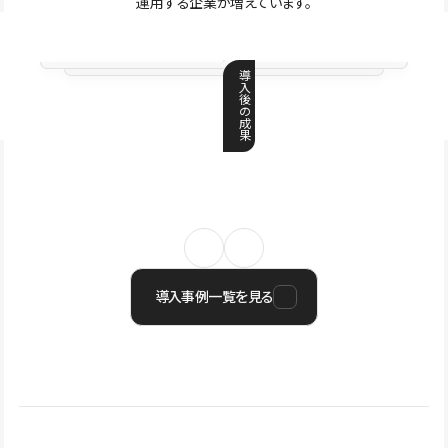
運用する企業が増えています。
導
入
後
の
成
果
導入事例一覧を見る