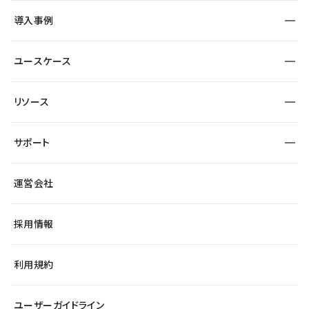
SEO
採用サイト
導入事例
運用
サービスサイト
サイト運用
事例インタビュー
業種から探す
ユースケース
セキュリティ
導入企業
宿泊・レジャー
大企業・エンタープライズ
ワークスペース
サイト制作事例
エンタメ
リソース
より自在に
制作会社
自治体
テンプレートを探す
Figma to Studio
広告代理店・コンサル
サポート
課題から探す
制作会社を探す
Lottie for Studio
スタートアップ
マーケターでのLP運用
総合窓口
サイト制作事例
アクセシビリティ
運営会社
飲食店
よくある質問
WordPressからの移行
ブログ
ヘルプセンター
小売・EC
サイト導線の変更
最新情報
採用情報
システムステータス
Studio Community
学習コンテンツ
利用規約
公式YouTube
全国ワークショップ
ユーザーガイドライン