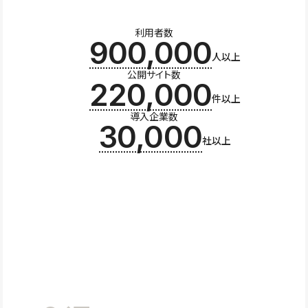
利用者数
900,000
人以上
公開サイト数
220,000
件以上
導入企業数
30,000
社以上