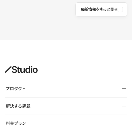
最新情報をもっと見る
プロダクト
構築
解決する課題
デザインエディタ
CMS
サイト種別から探す
料金プラン
コーポレートサイト
フォーム