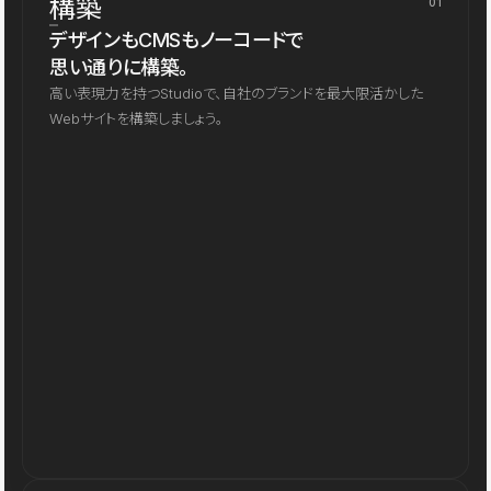
構築
01
デザインもCMSもノーコードで
思い通りに構築。
高い表現力を持つStudioで、自社のブランドを最大限活かした
Webサイトを構築しましょう。