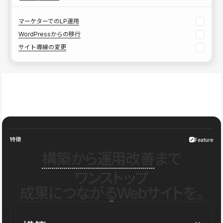
マーケターでのLP運用
WordPressからの移行
サイト導線の変更
特徴
Feature
構築から運用改善
まで
ワンストップ
成果につながるWebサイトを。