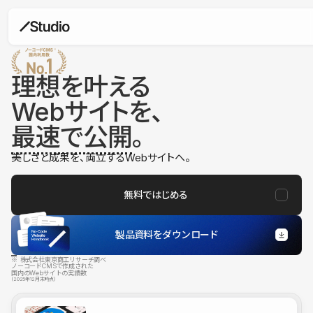
理想を叶える
Webサイトを、
最速で公開
。
美しさと成果を、両立するWebサイトへ。
無料ではじめる
製品資料をダウンロード
※ 株式会社東京商工リサーチ調べ
ノーコードCMSで作成された
国内のWebサイトの実績数
（2025年12月末時点）