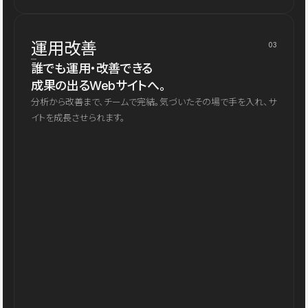
運用改善
03
誰でも運用・改善できる
成果の出るWebサイトへ。
分析から改善まで、チームで完結。気づいたその場で手を入れ、サ
イトを成長させられます。