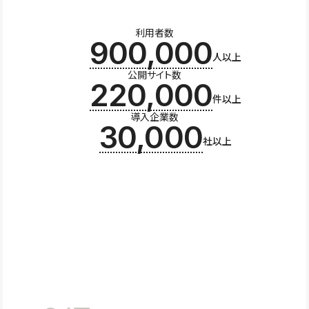
利用者数
900,000
人以上
公開サイト数
220,000
件以上
導入企業数
30,000
社以上