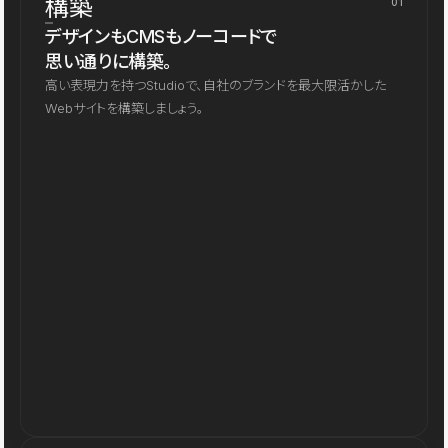
構築
01
デザインもCMSもノーコードで
思い通りに構築。
高い表現力を持つStudioで、自社のブランドを最大限活かした
Webサイトを構築しましょう。