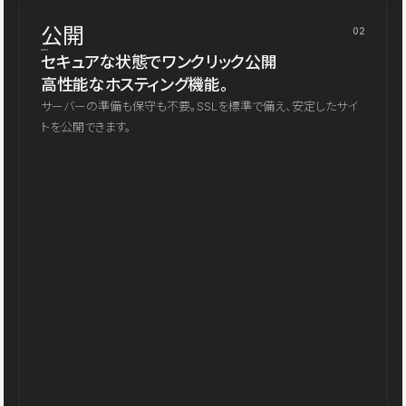
公開
02
セキュアな状態でワンクリック公開
高性能なホスティング機能。
サーバーの準備も保守も不要。SSLを標準で備え、安定したサイ
トを公開できます。