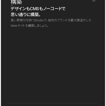
構築
01
デザインもCMSもノーコードで
思い通りに構築。
高い表現力を持つStudioで、自社のブランドを最大限活かした
Webサイトを構築しましょう。