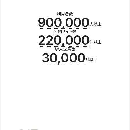
利用者数
900,000
人以上
公開サイト数
220,000
件以上
導入企業数
30,000
社以上