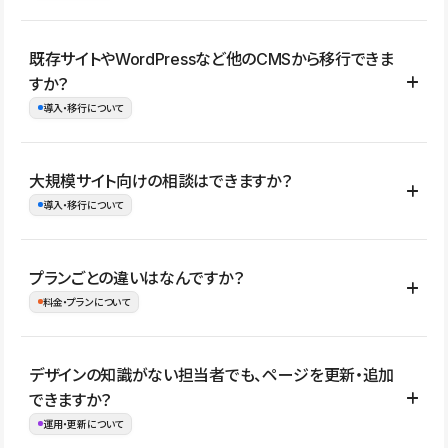
コーポレートサイト、サービスサイト、LP、採用サイト、ブロ
既存サイトやWordPressなど他のCMSから移行できま
グ・メディア、イベントサイト、店舗・商品紹介サイト、ポートフ
すか？
ォリオなど幅広く制作できます。
導入・移行について
制作事例はこちら
はい。既存サイトの構成やコンテンツ、URLを整理したうえで、
大規模サイト向けの相談はできますか？
Studio上に再構築する形で移行できます。 WordPressの場合は、
導入・移行について
XMLファイルを使って投稿記事や固定ページ、カテゴリー、タグな
どの一部データをStudio CMSへインポートできます。ただし、サ
はい。アクセス規模が大きいサイトや、複数部門での運用、権限管
プランごとの違いはなんですか？
イト全体のデザインや設定がそのまま移行されるわけではないた
理、セキュリティ確認、既存システムとの連携など、個別の要件が
料金・プランについて
め、移行後にページ構成やデザイン、CMS設計、URL・リダイレク
ある場合はご相談いただけます。サイトの規模や運用体制に応じ
ト設定などの確認が必要です。
て、適したプランや進め方をご案内します。要件が固まりきってい
公開ページ数、バージョン履歴の期間、CMS利用数の上限、権限
デザインの知識がない担当者でも、ページを更新・追加
ない段階でも、お問い合わせください。
管理の有無などがプランごとに異なります。詳しくは料金プランペ
できますか？
お問合せはこちら
ージをご覧ください。
運用・更新について
料金プランはこちら