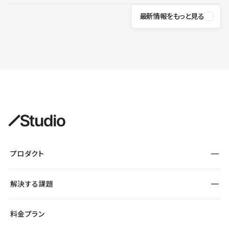
最新情報をもっと見る
プロダクト
構築
解決する課題
デザインエディタ
CMS
サイト種別から探す
料金プラン
コーポレートサイト
フォーム