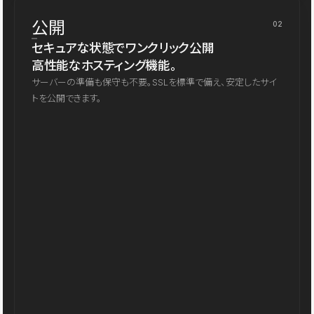
公開
02
セキュアな状態でワンクリック公開
高性能なホスティング機能。
サーバーの準備も保守も不要。SSLを標準で備え、安定したサイ
トを公開できます。