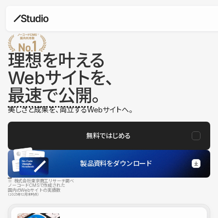
理想を叶える
Webサイトを、
最速で公開
。
美しさと成果を、両立するWebサイトへ。
無料ではじめる
製品資料をダウンロード
※ 株式会社東京商工リサーチ調べ
ノーコードCMSで作成された
国内のWebサイトの実績数
（2025年12月末時点）