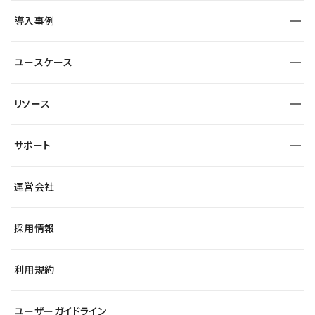
SEO
採用サイト
導入事例
運用
サービスサイト
サイト運用
事例インタビュー
業種から探す
ユースケース
セキュリティ
導入企業
宿泊・レジャー
大企業・エンタープライズ
ワークスペース
サイト制作事例
エンタメ
リソース
より自在に
制作会社
自治体
テンプレートを探す
Figma to Studio
広告代理店・コンサル
サポート
課題から探す
制作会社を探す
Lottie for Studio
スタートアップ
マーケターでのLP運用
総合窓口
サイト制作事例
アクセシビリティ
運営会社
飲食店
よくある質問
WordPressからの移行
ブログ
ヘルプセンター
小売・EC
サイト導線の変更
最新情報
採用情報
システムステータス
Studio Community
学習コンテンツ
利用規約
公式YouTube
全国ワークショップ
ユーザーガイドライン