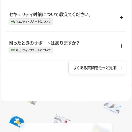
はい。CMSやコンポーネントを活用して更新範囲を設計しておく
セキュリティ対策について教えてください。
ことで、デザインを崩しにくい状態で運用できます。 さらにコン
セキュリティ・サポートについて
テンツ編集モードを使うと、編集できる範囲をテキスト・画像・ア
イコンなどに絞れるため、担当者ごとの見た目のばらつきを抑え
Studioでは、公開サイトやサービスを安全に利用できるよう、通信
困ったときのサポートはありますか？
ながらレイアウトに影響を与えずに更新作業を進めやすくなりま
の暗号化、データ保護、アクセス管理、脆弱性対策など、複数の観
セキュリティ・サポートについて
す。
点からセキュリティ対策を行っています。Studioで公開したサイト
はSSL/TLSによる通信暗号化に対応しており、悪質なスクリプトの
よくある質問をもっと見る
操作方法や機能については、ヘルプセンターでご確認いただけま
実行制限や、不正アクセス・攻撃への対策も実施しています。
す。編集、公開、CMS、フォーム、ドメイン設定など、目的に合
Studioのセキュリティ対策について
わせて記事を検索できます。有人サポート（チャット）は Mini プ
ラン以上のご契約プロジェクトでご利用いただけます。そのほか、
ユーザー同士で質問・相談できるコミュニティもご利用ください。
ヘルプセンターはこちら