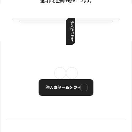
運用する企業が増えています。
導
入
後
の
成
果
導入事例一覧を見る