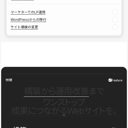
マーケターでのLP運用
WordPressからの移行
サイト導線の変更
特徴
Feature
構築から運用改善
まで
ワンストップ
成果につながるWebサイトを。