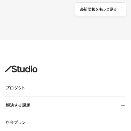
最新情報をもっと見る
プロダクト
構築
解決する課題
デザインエディタ
CMS
サイト種別から探す
料金プラン
コーポレートサイト
フォーム