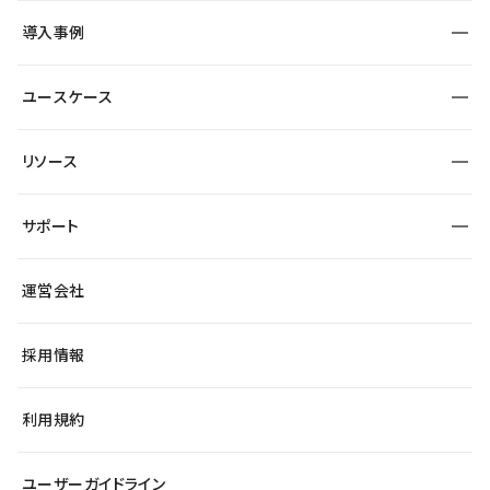
SEO
採用サイト
導入事例
運用
サービスサイト
サイト運用
事例インタビュー
業種から探す
ユースケース
セキュリティ
導入企業
宿泊・レジャー
大企業・エンタープライズ
ワークスペース
サイト制作事例
エンタメ
リソース
より自在に
制作会社
自治体
テンプレートを探す
Figma to Studio
広告代理店・コンサル
サポート
課題から探す
制作会社を探す
Lottie for Studio
スタートアップ
マーケターでのLP運用
総合窓口
サイト制作事例
アクセシビリティ
運営会社
飲食店
よくある質問
WordPressからの移行
ブログ
ヘルプセンター
小売・EC
サイト導線の変更
最新情報
採用情報
システムステータス
Studio Community
学習コンテンツ
利用規約
公式YouTube
全国ワークショップ
ユーザーガイドライン