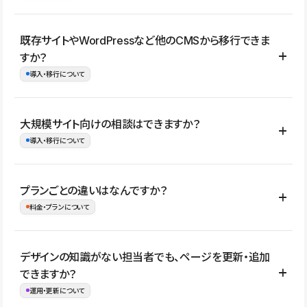
コーポレートサイト、サービスサイト、LP、採用サイト、ブロ
既存サイトやWordPressなど他のCMSから移行できま
グ・メディア、イベントサイト、店舗・商品紹介サイト、ポートフ
すか？
ォリオなど幅広く制作できます。
導入・移行について
制作事例はこちら
はい。既存サイトの構成やコンテンツ、URLを整理したうえで、
大規模サイト向けの相談はできますか？
Studio上に再構築する形で移行できます。 WordPressの場合は、
導入・移行について
XMLファイルを使って投稿記事や固定ページ、カテゴリー、タグな
どの一部データをStudio CMSへインポートできます。ただし、サ
はい。アクセス規模が大きいサイトや、複数部門での運用、権限管
プランごとの違いはなんですか？
イト全体のデザインや設定がそのまま移行されるわけではないた
理、セキュリティ確認、既存システムとの連携など、個別の要件が
料金・プランについて
め、移行後にページ構成やデザイン、CMS設計、URL・リダイレク
ある場合はご相談いただけます。サイトの規模や運用体制に応じ
ト設定などの確認が必要です。
て、適したプランや進め方をご案内します。要件が固まりきってい
公開ページ数、バージョン履歴の期間、CMS利用数の上限、権限
デザインの知識がない担当者でも、ページを更新・追加
ない段階でも、お問い合わせください。
管理の有無などがプランごとに異なります。詳しくは料金プランペ
できますか？
お問合せはこちら
ージをご覧ください。
運用・更新について
料金プランはこちら