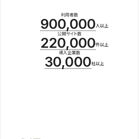
利用者数
900,000
人以上
公開サイト数
220,000
件以上
導入企業数
30,000
社以上