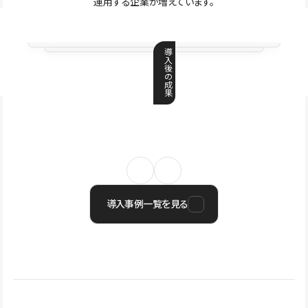
運用する企業が増えています。
導
入
後
の
成
果
導入事例一覧を見る