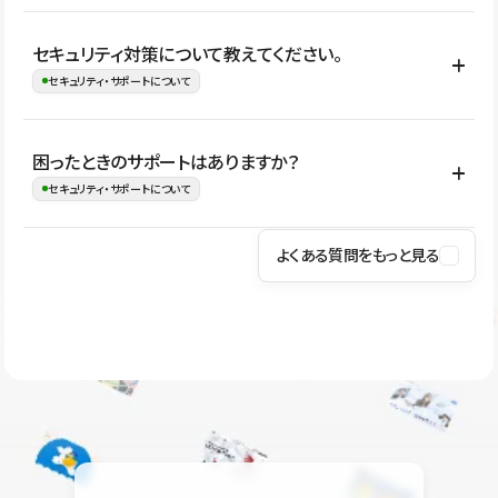
はい。CMSやコンポーネントを活用して更新範囲を設計しておく
セキュリティ対策について教えてください。
ことで、デザインを崩しにくい状態で運用できます。 さらにコン
セキュリティ・サポートについて
テンツ編集モードを使うと、編集できる範囲をテキスト・画像・ア
イコンなどに絞れるため、担当者ごとの見た目のばらつきを抑え
Studioでは、公開サイトやサービスを安全に利用できるよう、通信
困ったときのサポートはありますか？
ながらレイアウトに影響を与えずに更新作業を進めやすくなりま
の暗号化、データ保護、アクセス管理、脆弱性対策など、複数の観
セキュリティ・サポートについて
す。
点からセキュリティ対策を行っています。Studioで公開したサイト
はSSL/TLSによる通信暗号化に対応しており、悪質なスクリプトの
よくある質問をもっと見る
操作方法や機能については、ヘルプセンターでご確認いただけま
実行制限や、不正アクセス・攻撃への対策も実施しています。
す。編集、公開、CMS、フォーム、ドメイン設定など、目的に合
Studioのセキュリティ対策について
わせて記事を検索できます。有人サポート（チャット）は Mini プ
ラン以上のご契約プロジェクトでご利用いただけます。そのほか、
ユーザー同士で質問・相談できるコミュニティもご利用ください。
ヘルプセンターはこちら