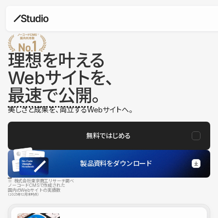
理想を叶える
Webサイトを、
最速で公開
。
美しさと成果を、両立するWebサイトへ。
無料ではじめる
製品資料をダウンロード
※ 株式会社東京商工リサーチ調べ
ノーコードCMSで作成された
国内のWebサイトの実績数
（2025年12月末時点）