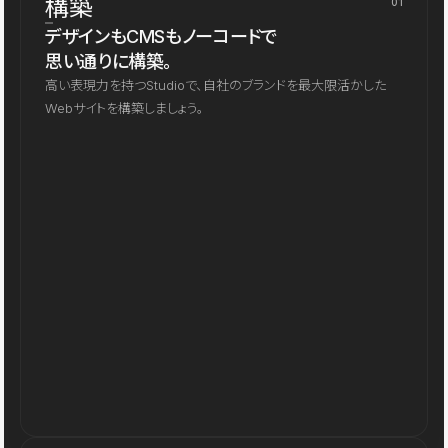
構築
01
デザインもCMSもノーコードで
思い通りに構築。
高い表現力を持つStudioで、自社のブランドを最大限活かした
Webサイトを構築しましょう。