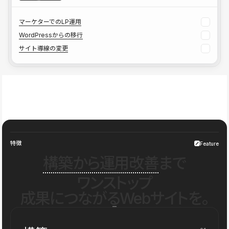
マーケターでのLP運用
WordPressからの移行
サイト導線の変更
特徴
Feature
構築から運用改善
まで
ワンストップ
成果につながるWebサイトを。