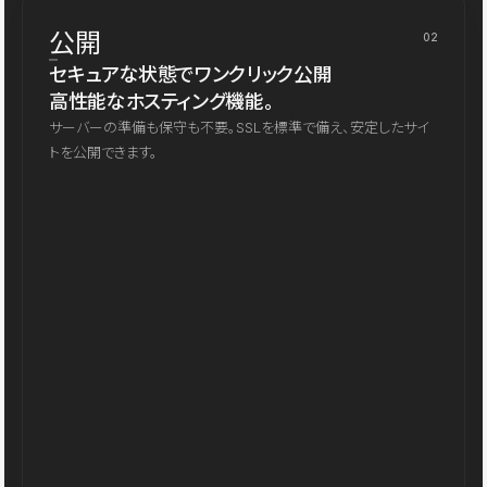
公開
02
セキュアな状態でワンクリック公開
高性能なホスティング機能。
サーバーの準備も保守も不要。SSLを標準で備え、安定したサイ
トを公開できます。