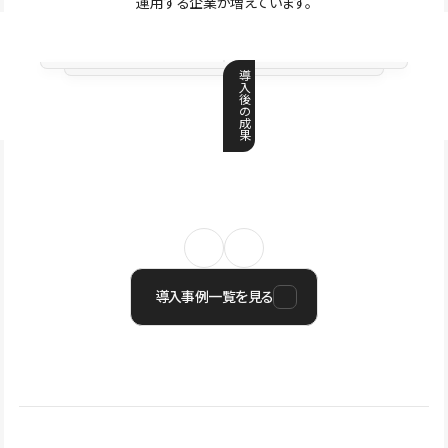
運用する企業が増えています。
導
入
後
の
成
果
導入事例一覧を見る