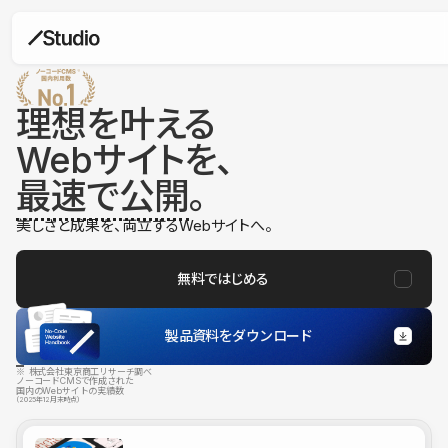
理想を叶える
Webサイトを、
最速で公開
。
美しさと成果を、両立するWebサイトへ。
無料ではじめる
製品資料をダウンロード
※ 株式会社東京商工リサーチ調べ
ノーコードCMSで作成された
国内のWebサイトの実績数
（2025年12月末時点）