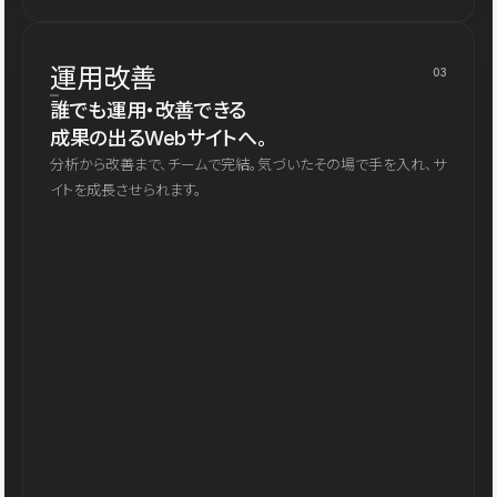
運用改善
03
誰でも運用・改善できる
成果の出るWebサイトへ。
分析から改善まで、チームで完結。気づいたその場で手を入れ、サ
イトを成長させられます。