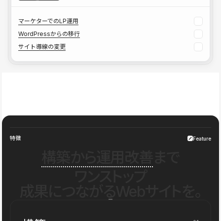
マーケターでのLP運用
WordPressからの移行
サイト導線の変更
特徴
Feature
構築から運用改善
まで
ワンストップ
成果につながるWebサイトを。