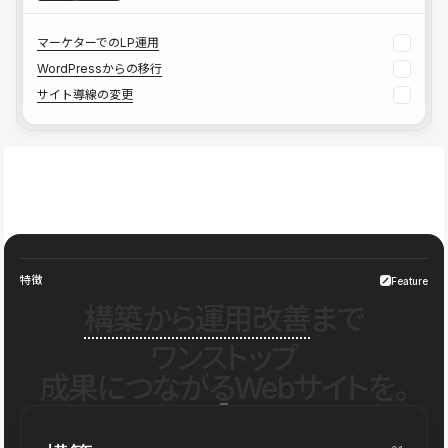
マーケターでのLP運用
WordPressからの移行
サイト導線の変更
特徴
Feature
構築から運用改善
まで
ワンストップ
成果につながるWebサイトを。