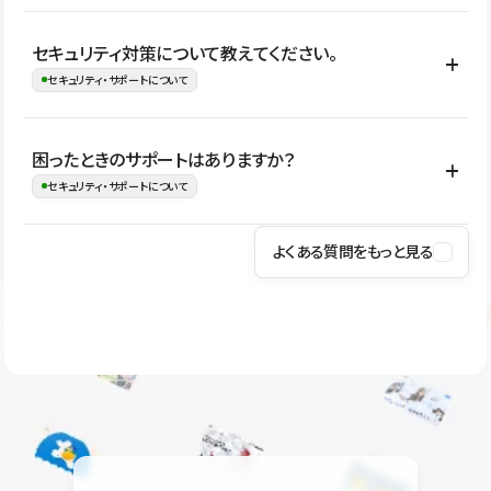
はい。CMSやコンポーネントを活用して更新範囲を設計しておく
セキュリティ対策について教えてください。
ことで、デザインを崩しにくい状態で運用できます。 さらにコン
セキュリティ・サポートについて
テンツ編集モードを使うと、編集できる範囲をテキスト・画像・ア
イコンなどに絞れるため、担当者ごとの見た目のばらつきを抑え
Studioでは、公開サイトやサービスを安全に利用できるよう、通信
困ったときのサポートはありますか？
ながらレイアウトに影響を与えずに更新作業を進めやすくなりま
の暗号化、データ保護、アクセス管理、脆弱性対策など、複数の観
セキュリティ・サポートについて
す。
点からセキュリティ対策を行っています。Studioで公開したサイト
はSSL/TLSによる通信暗号化に対応しており、悪質なスクリプトの
よくある質問をもっと見る
操作方法や機能については、ヘルプセンターでご確認いただけま
実行制限や、不正アクセス・攻撃への対策も実施しています。
す。編集、公開、CMS、フォーム、ドメイン設定など、目的に合
Studioのセキュリティ対策について
わせて記事を検索できます。有人サポート（チャット）は Mini プ
ラン以上のご契約プロジェクトでご利用いただけます。そのほか、
ユーザー同士で質問・相談できるコミュニティもご利用ください。
ヘルプセンターはこちら