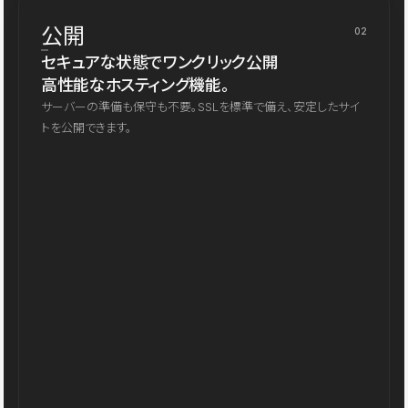
公開
02
セキュアな状態でワンクリック公開
高性能なホスティング機能。
サーバーの準備も保守も不要。SSLを標準で備え、安定したサイ
トを公開できます。