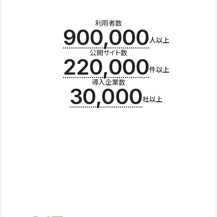
利用者数
900,000
人以上
公開サイト数
220,000
件以上
導入企業数
30,000
社以上