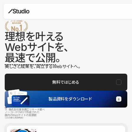
理想を叶える
Webサイトを、
最速で公開
。
美しさと成果を、両立するWebサイトへ。
無料ではじめる
製品資料をダウンロード
※ 株式会社東京商工リサーチ調べ
ノーコードCMSで作成された
国内のWebサイトの実績数
（2025年12月末時点）