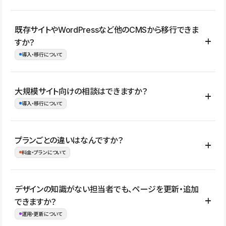
コーポレートサイト、サービスサイト、LP、採用サイト、ブロ
既存サイトやWordPressなど他のCMSから移行できま
グ・メディア、イベントサイト、店舗・商品紹介サイト、ポートフ
すか？
ォリオなど幅広く制作できます。
導入・移行について
制作事例はこちら
はい。既存サイトの構成やコンテンツ、URLを整理したうえで、
大規模サイト向けの相談はできますか？
Studio上に再構築する形で移行できます。 WordPressの場合は、
導入・移行について
XMLファイルを使って投稿記事や固定ページ、カテゴリー、タグな
どの一部データをStudio CMSへインポートできます。ただし、サ
はい。アクセス規模が大きいサイトや、複数部門での運用、権限管
プランごとの違いはなんですか？
イト全体のデザインや設定がそのまま移行されるわけではないた
理、セキュリティ確認、既存システムとの連携など、個別の要件が
料金・プランについて
め、移行後にページ構成やデザイン、CMS設計、URL・リダイレク
ある場合はご相談いただけます。サイトの規模や運用体制に応じ
ト設定などの確認が必要です。
て、適したプランや進め方をご案内します。要件が固まりきってい
公開ページ数、バージョン履歴の期間、CMS利用数の上限、権限
デザインの知識がない担当者でも、ページを更新・追加
ない段階でも、お問い合わせください。
管理の有無などがプランごとに異なります。詳しくは料金プランペ
できますか？
お問合せはこちら
ージをご覧ください。
運用・更新について
料金プランはこちら