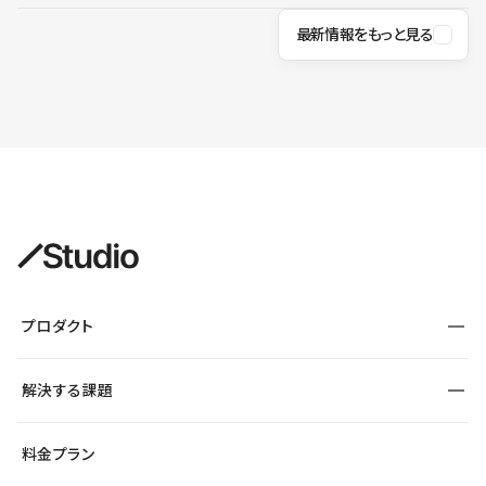
最新情報をもっと見る
プロダクト
構築
解決する課題
デザインエディタ
CMS
サイト種別から探す
料金プラン
コーポレートサイト
フォーム