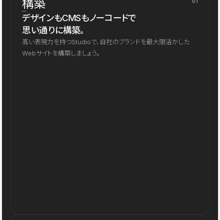
構築
01
デザインもCMSもノーコードで
思い通りに構築。
高い表現力を持つStudioで、自社のブランドを最大限活かした
Webサイトを構築しましょう。