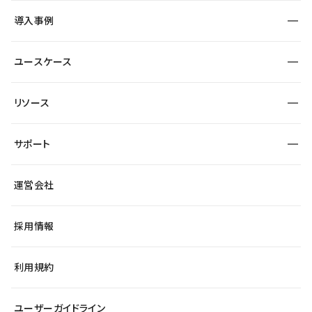
SEO
採用サイト
導入事例
運用
サービスサイト
サイト運用
事例インタビュー
業種から探す
ユースケース
セキュリティ
導入企業
宿泊・レジャー
大企業・エンタープライズ
ワークスペース
サイト制作事例
エンタメ
リソース
より自在に
制作会社
自治体
テンプレートを探す
Figma to Studio
広告代理店・コンサル
サポート
課題から探す
制作会社を探す
Lottie for Studio
スタートアップ
マーケターでのLP運用
総合窓口
サイト制作事例
アクセシビリティ
運営会社
飲食店
よくある質問
WordPressからの移行
ブログ
ヘルプセンター
小売・EC
サイト導線の変更
最新情報
採用情報
システムステータス
Studio Community
学習コンテンツ
利用規約
公式YouTube
全国ワークショップ
ユーザーガイドライン