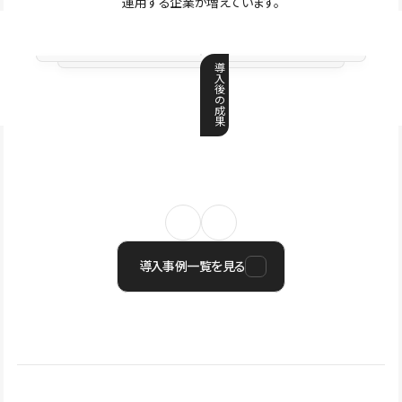
運用する企業が増えています。
導
入
後
の
成
果
導入事例一覧を見る