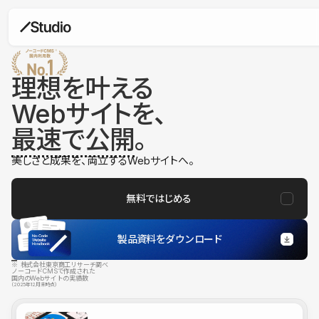
理想を叶える
Webサイトを、
最速で公開
。
美しさと成果を、両立するWebサイトへ。
無料ではじめる
製品資料をダウンロード
※ 株式会社東京商工リサーチ調べ
ノーコードCMSで作成された
国内のWebサイトの実績数
（2025年12月末時点）