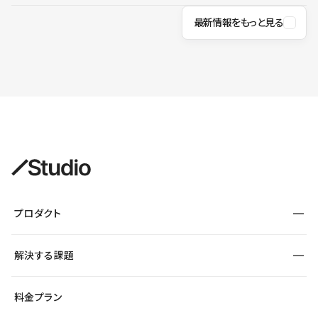
最新情報をもっと見る
プロダクト
構築
解決する課題
デザインエディタ
CMS
サイト種別から探す
料金プラン
コーポレートサイト
フォーム