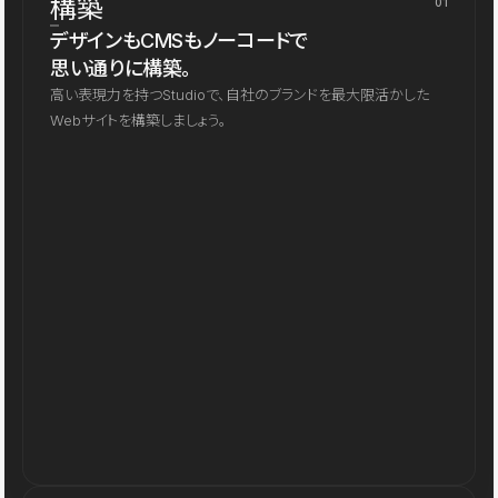
構築
01
デザインもCMSもノーコードで
思い通りに構築。
高い表現力を持つStudioで、自社のブランドを最大限活かした
Webサイトを構築しましょう。