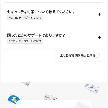
はい。CMSやコンポーネントを活用して更新範囲を設計しておく
セキュリティ対策について教えてください。
ことで、デザインを崩しにくい状態で運用できます。 さらにコン
セキュリティ・サポートについて
テンツ編集モードを使うと、編集できる範囲をテキスト・画像・ア
イコンなどに絞れるため、担当者ごとの見た目のばらつきを抑え
Studioでは、公開サイトやサービスを安全に利用できるよう、通信
困ったときのサポートはありますか？
ながらレイアウトに影響を与えずに更新作業を進めやすくなりま
の暗号化、データ保護、アクセス管理、脆弱性対策など、複数の観
セキュリティ・サポートについて
す。
点からセキュリティ対策を行っています。Studioで公開したサイト
はSSL/TLSによる通信暗号化に対応しており、悪質なスクリプトの
よくある質問をもっと見る
操作方法や機能については、ヘルプセンターでご確認いただけま
実行制限や、不正アクセス・攻撃への対策も実施しています。
す。編集、公開、CMS、フォーム、ドメイン設定など、目的に合
Studioのセキュリティ対策について
わせて記事を検索できます。有人サポート（チャット）は Mini プ
ラン以上のご契約プロジェクトでご利用いただけます。そのほか、
ユーザー同士で質問・相談できるコミュニティもご利用ください。
ヘルプセンターはこちら