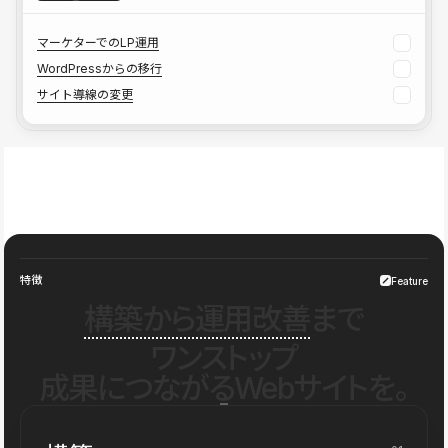
マーケターでのLP運用
WordPressからの移行
サイト導線の変更
特徴
Feature
構築から運用改善
まで
ワンストップ
成果につながるWebサイトを。