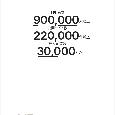
利用者数
900,000
人以上
公開サイト数
220,000
件以上
導入企業数
30,000
社以上