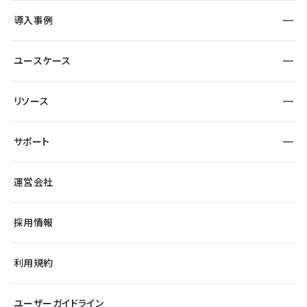
SEO
採用サイト
導入事例
運用
サービスサイト
サイト運用
事例インタビュー
業種から探す
ユースケース
セキュリティ
導入企業
宿泊・レジャー
大企業・エンタープライズ
ワークスペース
サイト制作事例
エンタメ
リソース
より自在に
制作会社
自治体
テンプレートを探す
Figma to Studio
広告代理店・コンサル
サポート
課題から探す
制作会社を探す
Lottie for Studio
スタートアップ
マーケターでのLP運用
総合窓口
サイト制作事例
アクセシビリティ
運営会社
飲食店
よくある質問
WordPressからの移行
ブログ
ヘルプセンター
小売・EC
サイト導線の変更
最新情報
採用情報
システムステータス
Studio Community
学習コンテンツ
利用規約
公式YouTube
全国ワークショップ
ユーザーガイドライン