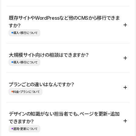
コーポレートサイト、サービスサイト、LP、採用サイト、ブロ
既存サイトやWordPressなど他のCMSから移行できま
グ・メディア、イベントサイト、店舗・商品紹介サイト、ポートフ
すか？
ォリオなど幅広く制作できます。
導入・移行について
制作事例はこちら
はい。既存サイトの構成やコンテンツ、URLを整理したうえで、
大規模サイト向けの相談はできますか？
Studio上に再構築する形で移行できます。 WordPressの場合は、
導入・移行について
XMLファイルを使って投稿記事や固定ページ、カテゴリー、タグな
どの一部データをStudio CMSへインポートできます。ただし、サ
はい。アクセス規模が大きいサイトや、複数部門での運用、権限管
プランごとの違いはなんですか？
イト全体のデザインや設定がそのまま移行されるわけではないた
理、セキュリティ確認、既存システムとの連携など、個別の要件が
料金・プランについて
め、移行後にページ構成やデザイン、CMS設計、URL・リダイレク
ある場合はご相談いただけます。サイトの規模や運用体制に応じ
ト設定などの確認が必要です。
て、適したプランや進め方をご案内します。要件が固まりきってい
公開ページ数、バージョン履歴の期間、CMS利用数の上限、権限
デザインの知識がない担当者でも、ページを更新・追加
ない段階でも、お問い合わせください。
管理の有無などがプランごとに異なります。詳しくは料金プランペ
できますか？
お問合せはこちら
ージをご覧ください。
運用・更新について
料金プランはこちら