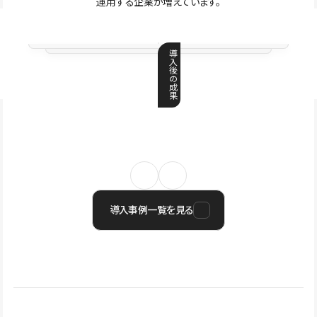
運用する企業が増えています。
導
入
後
の
成
果
導入事例一覧を見る