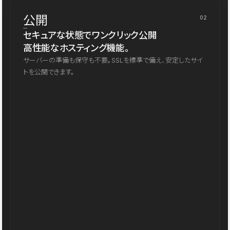
公開
02
セキュアな状態でワンクリック公開
高性能なホスティング機能。
サーバーの準備も保守も不要。SSLを標準で備え、安定したサイ
トを公開できます。