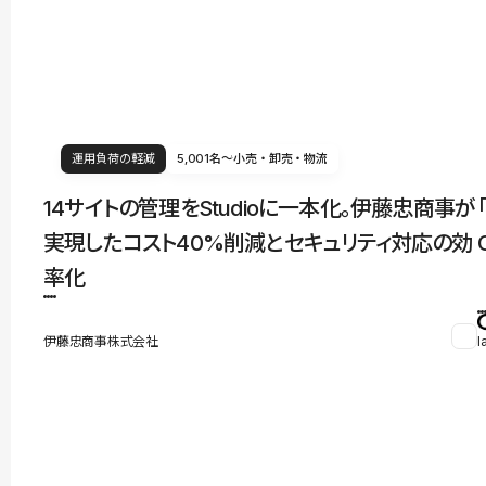
運用負荷の軽減
5,001名〜
小売・卸売・物流
14サイトの管理をStudioに一本化。伊藤忠商事が
実現したコスト40%削減とセキュリティ対応の効
率化
伊藤忠商事株式会社
l