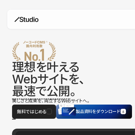
構築
デザインエディタ
コードを書かずにデザイン自体を自
在に
理想を叶える
CMS
Webサイトを、
柔軟なコンテンツ管理システム
最速で公開
。
フォーム
フォーム設置もノーコードで完結
美しさと成果を、両立するWebサイトへ。
SEO
検索エンジン向けの設定項目も充実
無料ではじめる
製品資料をダウンロード