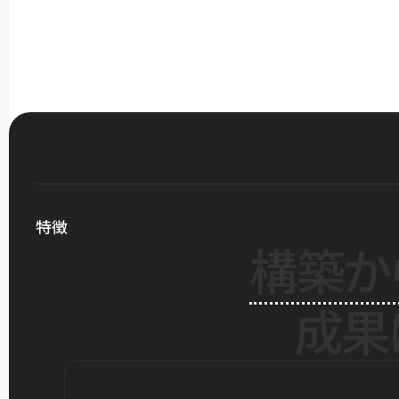
特徴
構築か
成果