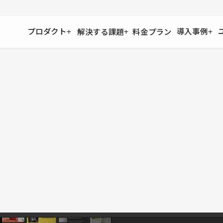
プロダクト
導入事例
解決する課題
料金プラン
運用
より自在に
事例インタビュー
大企業
リソー
お客様からの声をご紹介
サイト運用
Figma to Studio
Studio
制作会
導入企業
安心のバックアップや権限管理
デザインを一瞬でWebサイトに
テンプレ
様々な規模・業種の企業が
広告代
セキュリティ
Lottie for Studio
Studi
Studio Showcase
サイトの安全を守る仕組み
より豊かなアニメーション表現
制作事例
スター
Studioサイトギャラリー
ワークスペース
アクセシビリティ
Studio
複数プロジェクトを一括管理
Webサイトをすべての人に
飲食店
ユーザー
Studio
小売・E
Web制
Studio
ブログを
What'