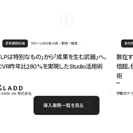
更新期間短縮
101〜1,000名
小売・卸売・物流
運用
「LPは特別なもの」から「成果を生む武器」へ。
散在す
CVR昨年比280%を実現したStudio活用術
倍超。
術
a belle vie 株式会社
伊藤忠テク
導入事例一覧を見る