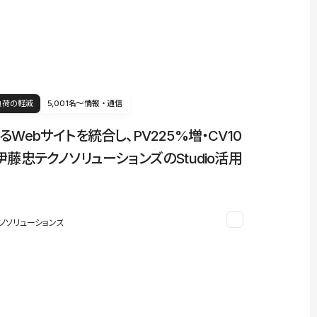
負荷の軽減
5,001名〜
情報・通信
るWebサイトを統合し、PV225%増・CV10
伊藤忠テクノソリューションズのStudio活用
ノソリューションズ