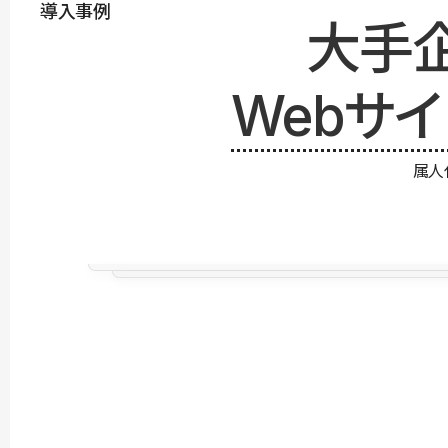
導入事例
大手
Webサ
属人