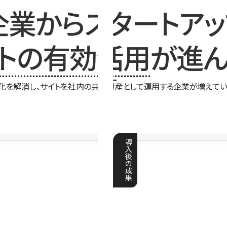
企業からスタートアッ
イトの有効活用
が進ん
化を解消し、サイトを社内の共有資産として運用する企業が増えてい
導
入
後
の
成
果