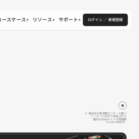
ユースケース
リソース
サポート
ログイン ／ 新規登録
・エンタープライズ
ス
相談窓口
学習コンテンツ
目的に沿ったサポートコンテンツを探す
 Store
Studio Academy
社
よくある質問
ートから始める
公式YouTubeの動画で学ぶ
採用
導入にあたってよくある質問を探す
理店・コンサル
o Showcase
全国ワークショップ
ヘルプセンター
を見る
基本操作を学ぶイベントを探す
トアップ
操作や機能に関するマニュアルを探す
 Community
セミナー
システムステータス
同士で繋がり知見を深める
技術向上に役立つイベントを探す
不具合・障害情報を確認する
 Experts
C
作会社を探す
※ 株式会社東京商工リサーチ調べ
ノーコードCMSで作成された
国内のWebサイトの実績数
 Blog
（2025年12月末時点）
見る
s New