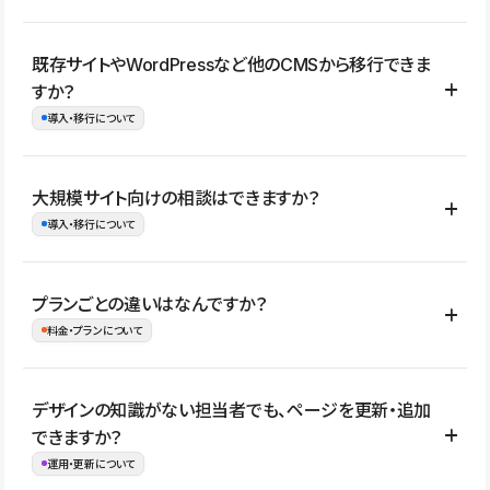
コーポレートサイト、サービスサイト、LP、採用サイト、ブロ
既存サイトやWordPressなど他のCMSから移行できま
グ・メディア、イベントサイト、店舗・商品紹介サイト、ポートフ
すか？
ォリオなど幅広く制作できます。
導入・移行について
制作事例はこちら
はい。既存サイトの構成やコンテンツ、URLを整理したうえで、
大規模サイト向けの相談はできますか？
Studio上に再構築する形で移行できます。 WordPressの場合は、
導入・移行について
XMLファイルを使って投稿記事や固定ページ、カテゴリー、タグな
どの一部データをStudio CMSへインポートできます。ただし、サ
はい。アクセス規模が大きいサイトや、複数部門での運用、権限管
プランごとの違いはなんですか？
イト全体のデザインや設定がそのまま移行されるわけではないた
理、セキュリティ確認、既存システムとの連携など、個別の要件が
料金・プランについて
め、移行後にページ構成やデザイン、CMS設計、URL・リダイレク
ある場合はご相談いただけます。サイトの規模や運用体制に応じ
ト設定などの確認が必要です。
て、適したプランや進め方をご案内します。要件が固まりきってい
公開ページ数、バージョン履歴の期間、CMS利用数の上限、権限
デザインの知識がない担当者でも、ページを更新・追加
ない段階でも、お問い合わせください。
管理の有無などがプランごとに異なります。詳しくは料金プランペ
できますか？
お問合せはこちら
ージをご覧ください。
運用・更新について
料金プランはこちら