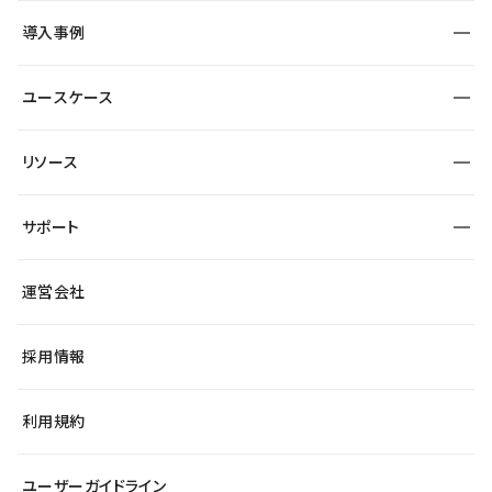
SEO
採用サイト
導入事例
運用
サービスサイト
サイト運用
事例インタビュー
業種から探す
ユースケース
セキュリティ
導入企業
宿泊・レジャー
大企業・エンタープライズ
ワークスペース
サイト制作事例
エンタメ
リソース
より自在に
制作会社
自治体
テンプレートを探す
Figma to Studio
広告代理店・コンサル
サポート
課題から探す
制作会社を探す
Lottie for Studio
スタートアップ
マーケターでのLP運用
総合窓口
サイト制作事例
アクセシビリティ
運営会社
飲食店
よくある質問
WordPressからの移行
ブログ
ヘルプセンター
小売・EC
サイト導線の変更
最新情報
採用情報
システムステータス
Studio Community
学習コンテンツ
利用規約
公式YouTube
全国ワークショップ
ユーザーガイドライン