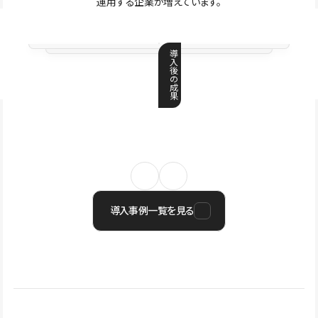
運用する企業が増えています。
導
入
後
の
成
果
導入事例一覧を見る