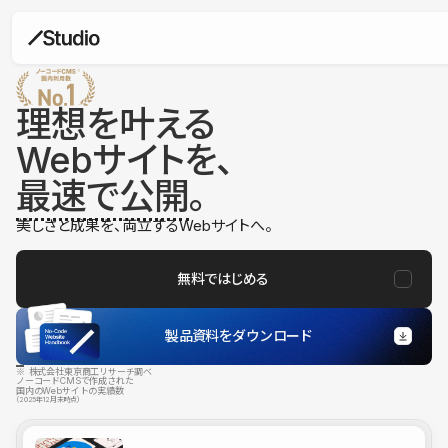
理想を叶える
Webサイトを、
最速で公開
。
美しさと成果を、両立するWebサイトへ。
無料ではじめる
製品資料をダウンロード
※ 株式会社東京商工リサーチ調べ
ノーコードCMSで作成された
国内のWebサイトの実績数
（2025年12月末時点）