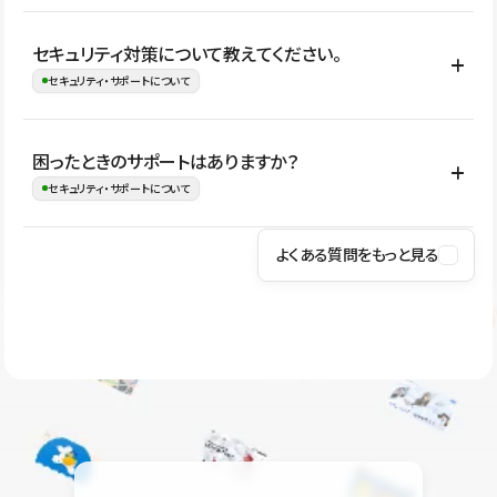
はい。CMSやコンポーネントを活用して更新範囲を設計しておく
セキュリティ対策について教えてください。
ことで、デザインを崩しにくい状態で運用できます。 さらにコン
セキュリティ・サポートについて
テンツ編集モードを使うと、編集できる範囲をテキスト・画像・ア
イコンなどに絞れるため、担当者ごとの見た目のばらつきを抑え
Studioでは、公開サイトやサービスを安全に利用できるよう、通信
困ったときのサポートはありますか？
ながらレイアウトに影響を与えずに更新作業を進めやすくなりま
の暗号化、データ保護、アクセス管理、脆弱性対策など、複数の観
セキュリティ・サポートについて
す。
点からセキュリティ対策を行っています。Studioで公開したサイト
はSSL/TLSによる通信暗号化に対応しており、悪質なスクリプトの
よくある質問をもっと見る
操作方法や機能については、ヘルプセンターでご確認いただけま
実行制限や、不正アクセス・攻撃への対策も実施しています。
す。編集、公開、CMS、フォーム、ドメイン設定など、目的に合
Studioのセキュリティ対策について
わせて記事を検索できます。有人サポート（チャット）は Mini プ
ラン以上のご契約プロジェクトでご利用いただけます。そのほか、
ユーザー同士で質問・相談できるコミュニティもご利用ください。
ヘルプセンターはこちら