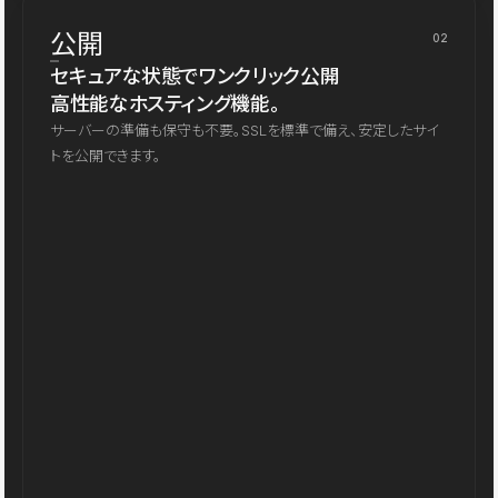
公開
02
セキュアな状態でワンクリック公開
高性能なホスティング機能。
サーバーの準備も保守も不要。SSLを標準で備え、安定したサイ
トを公開できます。