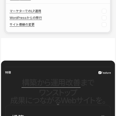
マーケターでのLP運用
WordPressからの移行
サイト導線の変更
特徴
Feature
構築から運用改善
まで
ワンストップ
成果につながるWebサイトを。