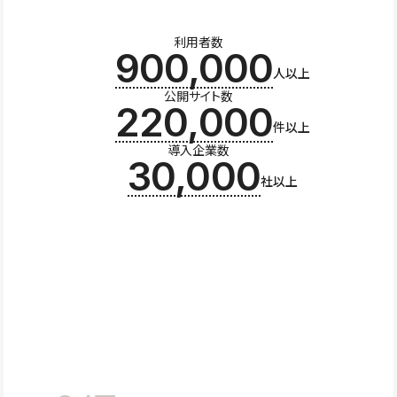
利用者数
900,000
人以上
公開サイト数
220,000
件以上
導入企業数
30,000
社以上