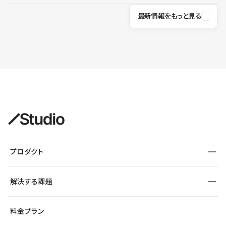
最新情報をもっと見る
プロダクト
構築
解決する課題
デザインエディタ
CMS
サイト種別から探す
料金プラン
コーポレートサイト
フォーム