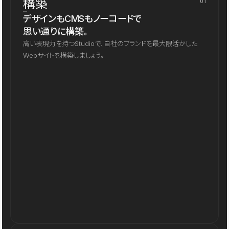
構築
01
デザインもCMSもノーコードで
思い通りに構築。
高い表現力を持つStudioで、自社のブランドを最大限活かした
Webサイトを構築しましょう。