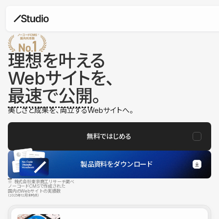
理想を叶える
Webサイトを、
最速で公開
。
美しさと成果を、両立するWebサイトへ。
無料ではじめる
製品資料をダウンロード
※ 株式会社東京商工リサーチ調べ
ノーコードCMSで作成された
国内のWebサイトの実績数
（2025年12月末時点）