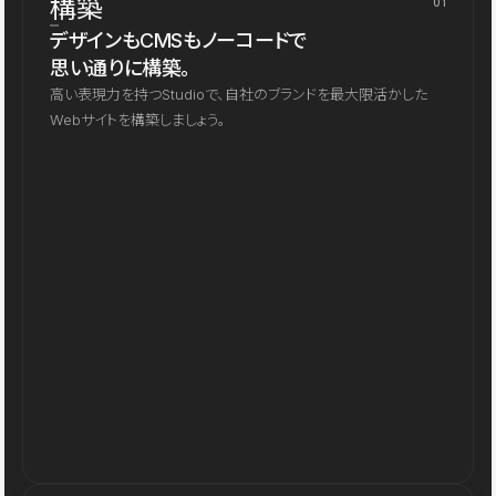
構築
01
デザインもCMSもノーコードで
思い通りに構築。
高い表現力を持つStudioで、自社のブランドを最大限活かした
Webサイトを構築しましょう。