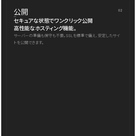
公開
02
セキュアな状態でワンクリック公開
高性能なホスティング機能。
サーバーの準備も保守も不要。SSLを標準で備え、安定したサイ
トを公開できます。