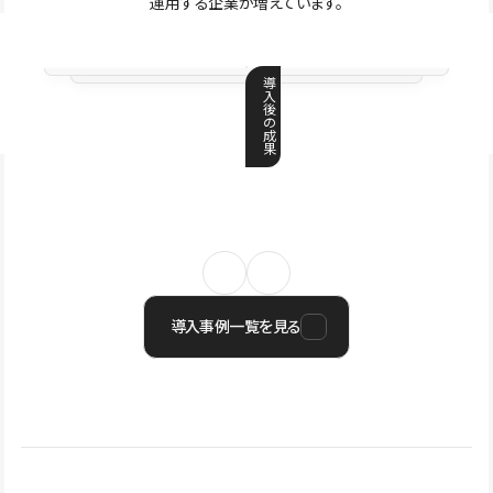
運用する企業が増えています。
導
入
後
の
成
果
導入事例一覧を見る