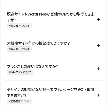
コーポレートサイト、サービスサイト、LP、採用サイト、ブロ
既存サイトやWordPressなど他のCMSから移行できま
グ・メディア、イベントサイト、店舗・商品紹介サイト、ポートフ
すか？
ォリオなど幅広く制作できます。
導入・移行について
制作事例はこちら
はい。既存サイトの構成やコンテンツ、URLを整理したうえで、
大規模サイト向けの相談はできますか？
Studio上に再構築する形で移行できます。 WordPressの場合は、
導入・移行について
XMLファイルを使って投稿記事や固定ページ、カテゴリー、タグな
どの一部データをStudio CMSへインポートできます。ただし、サ
はい。アクセス規模が大きいサイトや、複数部門での運用、権限管
プランごとの違いはなんですか？
イト全体のデザインや設定がそのまま移行されるわけではないた
理、セキュリティ確認、既存システムとの連携など、個別の要件が
料金・プランについて
め、移行後にページ構成やデザイン、CMS設計、URL・リダイレク
ある場合はご相談いただけます。サイトの規模や運用体制に応じ
ト設定などの確認が必要です。
て、適したプランや進め方をご案内します。要件が固まりきってい
公開ページ数、バージョン履歴の期間、CMS利用数の上限、権限
デザインの知識がない担当者でも、ページを更新・追加
ない段階でも、お問い合わせください。
管理の有無などがプランごとに異なります。詳しくは料金プランペ
できますか？
お問合せはこちら
ージをご覧ください。
運用・更新について
料金プランはこちら