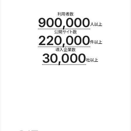
利用者数
900,000
人以上
公開サイト数
220,000
件以上
導入企業数
30,000
社以上