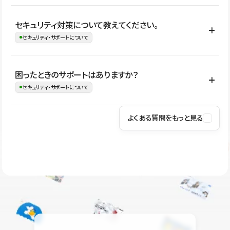
はい。CMSやコンポーネントを活用して更新範囲を設計しておく
セキュリティ対策について教えてください。
ことで、デザインを崩しにくい状態で運用できます。 さらにコン
セキュリティ・サポートについて
テンツ編集モードを使うと、編集できる範囲をテキスト・画像・ア
イコンなどに絞れるため、担当者ごとの見た目のばらつきを抑え
Studioでは、公開サイトやサービスを安全に利用できるよう、通信
困ったときのサポートはありますか？
ながらレイアウトに影響を与えずに更新作業を進めやすくなりま
の暗号化、データ保護、アクセス管理、脆弱性対策など、複数の観
セキュリティ・サポートについて
す。
点からセキュリティ対策を行っています。Studioで公開したサイト
はSSL/TLSによる通信暗号化に対応しており、悪質なスクリプトの
よくある質問をもっと見る
操作方法や機能については、ヘルプセンターでご確認いただけま
実行制限や、不正アクセス・攻撃への対策も実施しています。
す。編集、公開、CMS、フォーム、ドメイン設定など、目的に合
Studioのセキュリティ対策について
わせて記事を検索できます。有人サポート（チャット）は Mini プ
ラン以上のご契約プロジェクトでご利用いただけます。そのほか、
ユーザー同士で質問・相談できるコミュニティもご利用ください。
ヘルプセンターはこちら