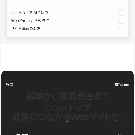
マーケターでのLP運用
WordPressからの移行
サイト導線の変更
特徴
Feature
構築から運用改善
まで
ワンストップ
成果につながるWebサイトを。