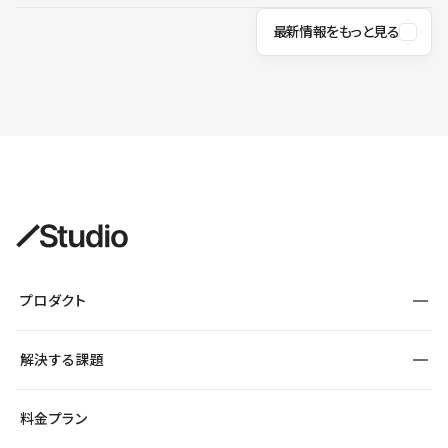
最新情報をもっと見る
プロダクト
構築
解決する課題
デザインエディタ
CMS
サイト種別から探す
料金プラン
コーポレートサイト
フォーム