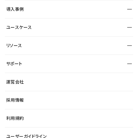
SEO
採用サイト
導入事例
運用
サービスサイト
サイト運用
事例インタビュー
業種から探す
ユースケース
セキュリティ
導入企業
宿泊・レジャー
大企業・エンタープライズ
ワークスペース
サイト制作事例
エンタメ
リソース
より自在に
制作会社
自治体
テンプレートを探す
Figma to Studio
広告代理店・コンサル
サポート
課題から探す
制作会社を探す
Lottie for Studio
スタートアップ
マーケターでのLP運用
総合窓口
サイト制作事例
アクセシビリティ
運営会社
飲食店
よくある質問
WordPressからの移行
ブログ
ヘルプセンター
小売・EC
サイト導線の変更
最新情報
採用情報
システムステータス
Studio Community
学習コンテンツ
利用規約
公式YouTube
全国ワークショップ
ユーザーガイドライン