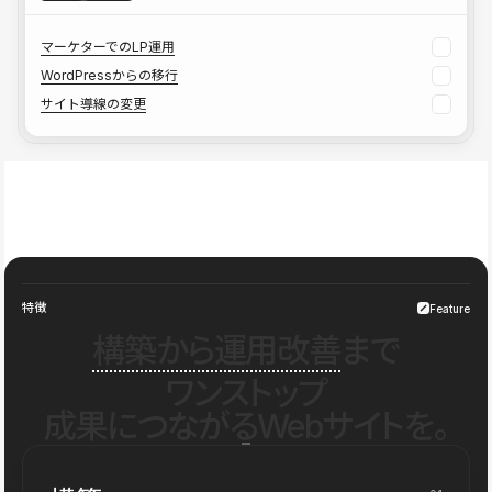
マーケターでのLP運用
WordPressからの移行
サイト導線の変更
特徴
Feature
構築から運用改善
まで
ワンストップ
成果につながるWebサイトを。