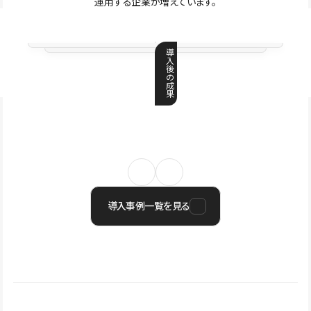
運用する企業が増えています。
導
入
後
の
成
果
導入事例一覧を見る