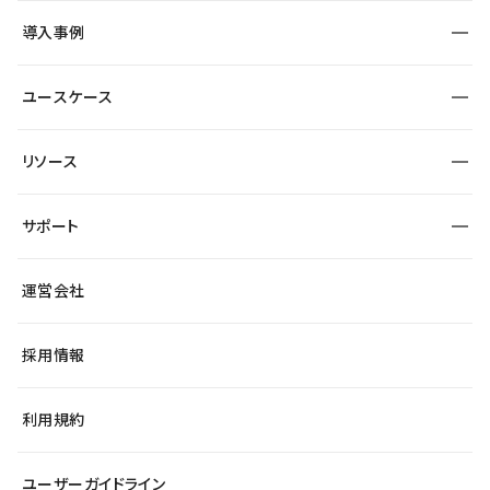
SEO
採用サイト
導入事例
運用
サービスサイト
サイト運用
事例インタビュー
業種から探す
ユースケース
セキュリティ
導入企業
宿泊・レジャー
大企業・エンタープライズ
ワークスペース
サイト制作事例
エンタメ
リソース
より自在に
制作会社
自治体
テンプレートを探す
Figma to Studio
広告代理店・コンサル
サポート
課題から探す
制作会社を探す
Lottie for Studio
スタートアップ
マーケターでのLP運用
総合窓口
サイト制作事例
アクセシビリティ
運営会社
飲食店
よくある質問
WordPressからの移行
ブログ
ヘルプセンター
小売・EC
サイト導線の変更
最新情報
採用情報
システムステータス
Studio Community
学習コンテンツ
利用規約
公式YouTube
全国ワークショップ
ユーザーガイドライン