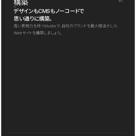
構築
01
デザインもCMSもノーコードで
思い通りに構築。
高い表現力を持つStudioで、自社のブランドを最大限活かした
Webサイトを構築しましょう。