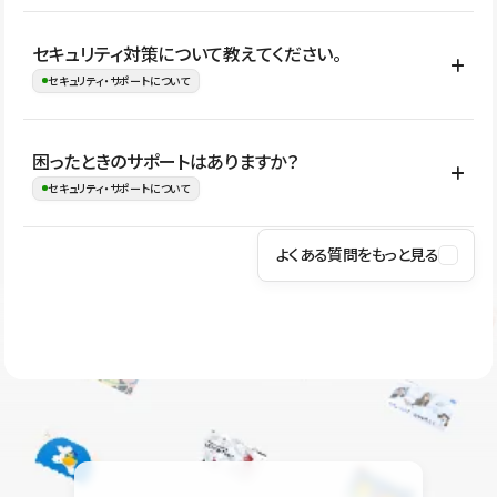
はい。CMSやコンポーネントを活用して更新範囲を設計しておく
セキュリティ対策について教えてください。
ことで、デザインを崩しにくい状態で運用できます。 さらにコン
セキュリティ・サポートについて
テンツ編集モードを使うと、編集できる範囲をテキスト・画像・ア
イコンなどに絞れるため、担当者ごとの見た目のばらつきを抑え
Studioでは、公開サイトやサービスを安全に利用できるよう、通信
困ったときのサポートはありますか？
ながらレイアウトに影響を与えずに更新作業を進めやすくなりま
の暗号化、データ保護、アクセス管理、脆弱性対策など、複数の観
セキュリティ・サポートについて
す。
点からセキュリティ対策を行っています。Studioで公開したサイト
はSSL/TLSによる通信暗号化に対応しており、悪質なスクリプトの
よくある質問をもっと見る
操作方法や機能については、ヘルプセンターでご確認いただけま
実行制限や、不正アクセス・攻撃への対策も実施しています。
す。編集、公開、CMS、フォーム、ドメイン設定など、目的に合
Studioのセキュリティ対策について
わせて記事を検索できます。有人サポート（チャット）は Mini プ
ラン以上のご契約プロジェクトでご利用いただけます。そのほか、
ユーザー同士で質問・相談できるコミュニティもご利用ください。
ヘルプセンターはこちら