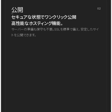
公開
02
セキュアな状態でワンクリック公開
高性能なホスティング機能。
サーバーの準備も保守も不要。SSLを標準で備え、安定したサイ
トを公開できます。