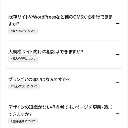
コーポレートサイト、サービスサイト、LP、採用サイト、ブロ
既存サイトやWordPressなど他のCMSから移行できま
グ・メディア、イベントサイト、店舗・商品紹介サイト、ポートフ
すか？
ォリオなど幅広く制作できます。
導入・移行について
制作事例はこちら
はい。既存サイトの構成やコンテンツ、URLを整理したうえで、
大規模サイト向けの相談はできますか？
Studio上に再構築する形で移行できます。 WordPressの場合は、
導入・移行について
XMLファイルを使って投稿記事や固定ページ、カテゴリー、タグな
どの一部データをStudio CMSへインポートできます。ただし、サ
はい。アクセス規模が大きいサイトや、複数部門での運用、権限管
プランごとの違いはなんですか？
イト全体のデザインや設定がそのまま移行されるわけではないた
理、セキュリティ確認、既存システムとの連携など、個別の要件が
料金・プランについて
め、移行後にページ構成やデザイン、CMS設計、URL・リダイレク
ある場合はご相談いただけます。サイトの規模や運用体制に応じ
ト設定などの確認が必要です。
て、適したプランや進め方をご案内します。要件が固まりきってい
公開ページ数、バージョン履歴の期間、CMS利用数の上限、権限
デザインの知識がない担当者でも、ページを更新・追加
ない段階でも、お問い合わせください。
管理の有無などがプランごとに異なります。詳しくは料金プランペ
できますか？
お問合せはこちら
ージをご覧ください。
運用・更新について
料金プランはこちら