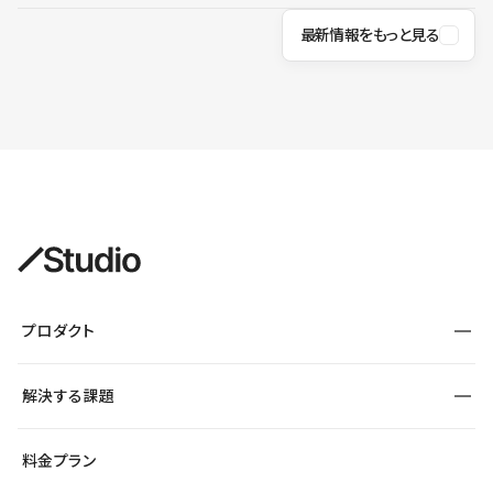
最新情報をもっと見る
プロダクト
構築
解決する課題
デザインエディタ
CMS
サイト種別から探す
料金プラン
コーポレートサイト
フォーム