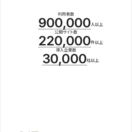
利用者数
900,000
人以上
公開サイト数
220,000
件以上
導入企業数
30,000
社以上