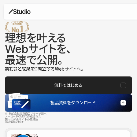
理想を叶える
Webサイトを、
最速で公開
。
美しさと成果を、両立するWebサイトへ。
無料ではじめる
製品資料をダウンロード
※ 株式会社東京商工リサーチ調べ
ノーコードCMSで作成された
国内のWebサイトの実績数
（2025年12月末時点）