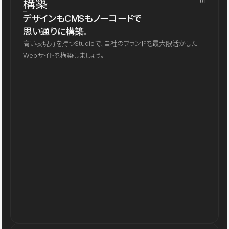
構築
01
デザインもCMSもノーコードで
思い通りに構築。
高い表現力を持つStudioで、自社のブランドを最大限活かした
Webサイトを構築しましょう。