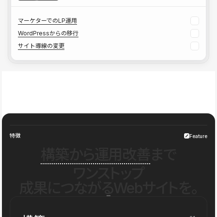
マーケターでのLP運用
WordPressからの移行
サイト導線の変更
特徴
Feature
構築から運用改善
まで
ワンストップ
成果につながるWebサイトを。