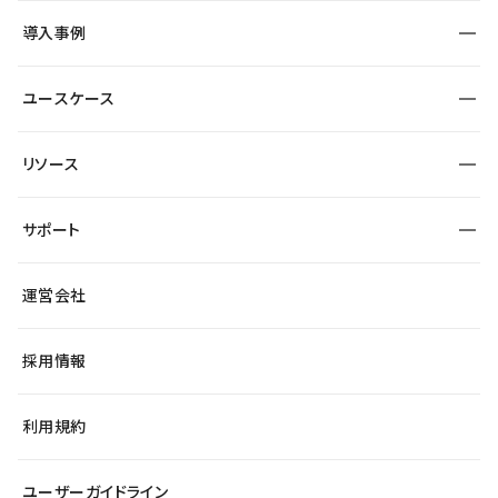
SEO
採用サイト
導入事例
運用
サービスサイト
サイト運用
事例インタビュー
業種から探す
ユースケース
セキュリティ
導入企業
宿泊・レジャー
大企業・エンタープライズ
ワークスペース
サイト制作事例
エンタメ
リソース
より自在に
制作会社
自治体
テンプレートを探す
Figma to Studio
広告代理店・コンサル
サポート
課題から探す
制作会社を探す
Lottie for Studio
スタートアップ
マーケターでのLP運用
総合窓口
サイト制作事例
アクセシビリティ
運営会社
飲食店
よくある質問
WordPressからの移行
ブログ
ヘルプセンター
小売・EC
サイト導線の変更
最新情報
採用情報
システムステータス
Studio Community
学習コンテンツ
利用規約
公式YouTube
全国ワークショップ
ユーザーガイドライン