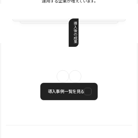
運用する企業が増えています。
導
入
後
の
成
果
導入事例一覧を見る