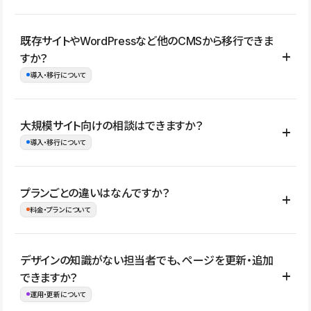
コーポレートサイト、サービスサイト、LP、採用サイト、ブロ
既存サイトやWordPressなど他のCMSから移行できま
グ・メディア、イベントサイト、店舗・商品紹介サイト、ポートフ
すか？
ォリオなど幅広く制作できます。
導入・移行について
制作事例はこちら
はい。既存サイトの構成やコンテンツ、URLを整理したうえで、
大規模サイト向けの相談はできますか？
Studio上に再構築する形で移行できます。 WordPressの場合は、
導入・移行について
XMLファイルを使って投稿記事や固定ページ、カテゴリー、タグな
どの一部データをStudio CMSへインポートできます。ただし、サ
はい。アクセス規模が大きいサイトや、複数部門での運用、権限管
プランごとの違いはなんですか？
イト全体のデザインや設定がそのまま移行されるわけではないた
理、セキュリティ確認、既存システムとの連携など、個別の要件が
料金・プランについて
め、移行後にページ構成やデザイン、CMS設計、URL・リダイレク
ある場合はご相談いただけます。サイトの規模や運用体制に応じ
ト設定などの確認が必要です。
て、適したプランや進め方をご案内します。要件が固まりきってい
公開ページ数、バージョン履歴の期間、CMS利用数の上限、権限
デザインの知識がない担当者でも、ページを更新・追加
ない段階でも、お問い合わせください。
管理の有無などがプランごとに異なります。詳しくは料金プランペ
できますか？
お問合せはこちら
ージをご覧ください。
運用・更新について
料金プランはこちら