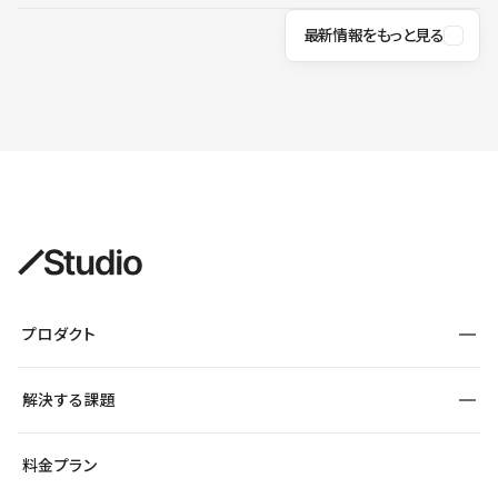
最新情報をもっと見る
プロダクト
構築
解決する課題
デザインエディタ
CMS
サイト種別から探す
料金プラン
コーポレートサイト
フォーム