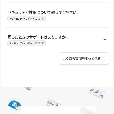
はい。CMSやコンポーネントを活用して更新範囲を設計しておく
セキュリティ対策について教えてください。
ことで、デザインを崩しにくい状態で運用できます。 さらにコン
セキュリティ・サポートについて
テンツ編集モードを使うと、編集できる範囲をテキスト・画像・ア
イコンなどに絞れるため、担当者ごとの見た目のばらつきを抑え
Studioでは、公開サイトやサービスを安全に利用できるよう、通信
困ったときのサポートはありますか？
ながらレイアウトに影響を与えずに更新作業を進めやすくなりま
の暗号化、データ保護、アクセス管理、脆弱性対策など、複数の観
セキュリティ・サポートについて
す。
点からセキュリティ対策を行っています。Studioで公開したサイト
はSSL/TLSによる通信暗号化に対応しており、悪質なスクリプトの
よくある質問をもっと見る
操作方法や機能については、ヘルプセンターでご確認いただけま
実行制限や、不正アクセス・攻撃への対策も実施しています。
す。編集、公開、CMS、フォーム、ドメイン設定など、目的に合
Studioのセキュリティ対策について
わせて記事を検索できます。有人サポート（チャット）は Mini プ
ラン以上のご契約プロジェクトでご利用いただけます。そのほか、
ユーザー同士で質問・相談できるコミュニティもご利用ください。
ヘルプセンターはこちら