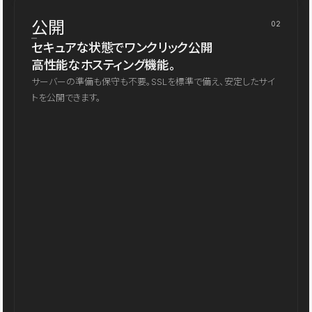
公開
02
セキュアな状態でワンクリック公開
高性能なホスティング機能。
サーバーの準備も保守も不要。SSLを標準で備え、安定したサイ
トを公開できます。