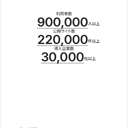
利用者数
900,000
人以上
公開サイト数
220,000
件以上
導入企業数
30,000
社以上