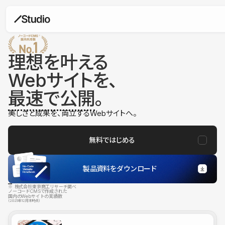
理想を叶える
Webサイトを、
最速で公開
。
美しさと成果を、両立するWebサイトへ。
無料ではじめる
製品資料をダウンロード
※ 株式会社東京商工リサーチ調べ
ノーコードCMSで作成された
国内のWebサイトの実績数
（2025年12月末時点）