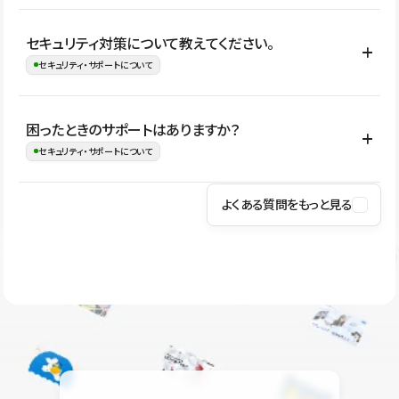
はい。CMSやコンポーネントを活用して更新範囲を設計しておく
セキュリティ対策について教えてください。
ことで、デザインを崩しにくい状態で運用できます。 さらにコン
セキュリティ・サポートについて
テンツ編集モードを使うと、編集できる範囲をテキスト・画像・ア
イコンなどに絞れるため、担当者ごとの見た目のばらつきを抑え
Studioでは、公開サイトやサービスを安全に利用できるよう、通信
困ったときのサポートはありますか？
ながらレイアウトに影響を与えずに更新作業を進めやすくなりま
の暗号化、データ保護、アクセス管理、脆弱性対策など、複数の観
セキュリティ・サポートについて
す。
点からセキュリティ対策を行っています。Studioで公開したサイト
はSSL/TLSによる通信暗号化に対応しており、悪質なスクリプトの
よくある質問をもっと見る
操作方法や機能については、ヘルプセンターでご確認いただけま
実行制限や、不正アクセス・攻撃への対策も実施しています。
す。編集、公開、CMS、フォーム、ドメイン設定など、目的に合
Studioのセキュリティ対策について
わせて記事を検索できます。有人サポート（チャット）は Mini プ
ラン以上のご契約プロジェクトでご利用いただけます。そのほか、
ユーザー同士で質問・相談できるコミュニティもご利用ください。
ヘルプセンターはこちら