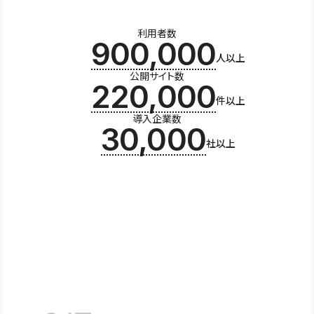
利用者数
900,000
人以上
公開サイト数
220,000
件以上
導入企業数
30,000
社以上