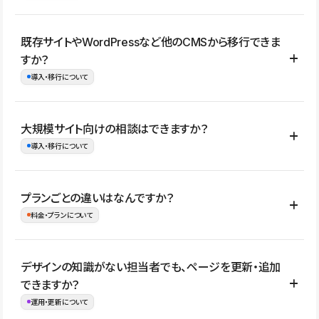
コーポレートサイト、サービスサイト、LP、採用サイト、ブロ
既存サイトやWordPressなど他のCMSから移行できま
グ・メディア、イベントサイト、店舗・商品紹介サイト、ポートフ
すか？
ォリオなど幅広く制作できます。
導入・移行について
制作事例はこちら
はい。既存サイトの構成やコンテンツ、URLを整理したうえで、
大規模サイト向けの相談はできますか？
Studio上に再構築する形で移行できます。 WordPressの場合は、
導入・移行について
XMLファイルを使って投稿記事や固定ページ、カテゴリー、タグな
どの一部データをStudio CMSへインポートできます。ただし、サ
はい。アクセス規模が大きいサイトや、複数部門での運用、権限管
プランごとの違いはなんですか？
イト全体のデザインや設定がそのまま移行されるわけではないた
理、セキュリティ確認、既存システムとの連携など、個別の要件が
料金・プランについて
め、移行後にページ構成やデザイン、CMS設計、URL・リダイレク
ある場合はご相談いただけます。サイトの規模や運用体制に応じ
ト設定などの確認が必要です。
て、適したプランや進め方をご案内します。要件が固まりきってい
公開ページ数、バージョン履歴の期間、CMS利用数の上限、権限
デザインの知識がない担当者でも、ページを更新・追加
ない段階でも、お問い合わせください。
管理の有無などがプランごとに異なります。詳しくは料金プランペ
できますか？
お問合せはこちら
ージをご覧ください。
運用・更新について
料金プランはこちら