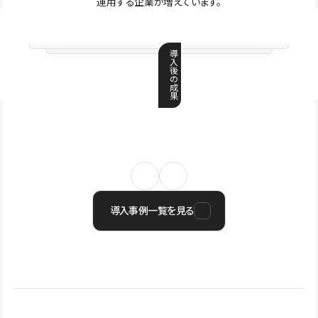
運用する企業が増えています。
導
入
後
の
成
果
導入事例一覧を見る