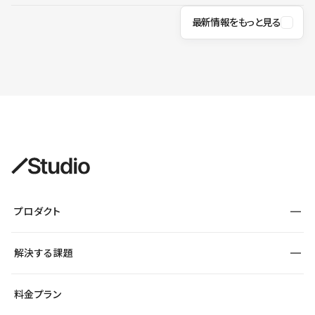
最新情報をもっと見る
プロダクト
構築
解決する課題
デザインエディタ
CMS
サイト種別から探す
料金プラン
コーポレートサイト
フォーム