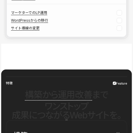
マーケターでのLP運用
WordPressからの移行
サイト導線の変更
特徴
Feature
構築から運用改善
まで
ワンストップ
成果につながるWebサイトを。