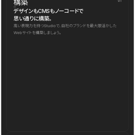
構築
01
デザインもCMSもノーコードで
思い通りに構築。
高い表現力を持つStudioで、自社のブランドを最大限活かした
Webサイトを構築しましょう。