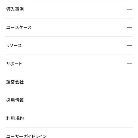
SEO
採用サイト
導入事例
運用
サービスサイト
サイト運用
事例インタビュー
業種から探す
ユースケース
セキュリティ
導入企業
宿泊・レジャー
大企業・エンタープライズ
ワークスペース
サイト制作事例
エンタメ
リソース
より自在に
制作会社
自治体
テンプレートを探す
Figma to Studio
広告代理店・コンサル
サポート
課題から探す
制作会社を探す
Lottie for Studio
スタートアップ
マーケターでのLP運用
総合窓口
サイト制作事例
アクセシビリティ
運営会社
飲食店
よくある質問
WordPressからの移行
ブログ
ヘルプセンター
小売・EC
サイト導線の変更
最新情報
採用情報
システムステータス
Studio Community
学習コンテンツ
利用規約
公式YouTube
全国ワークショップ
ユーザーガイドライン