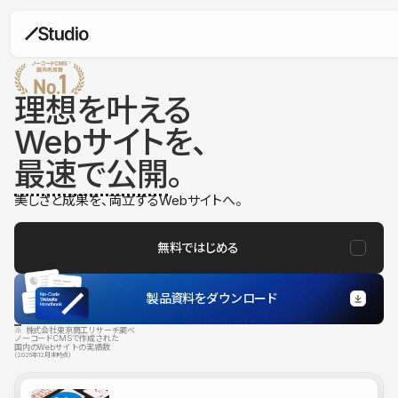
理想を叶える
Webサイトを、
最速で公開
。
美しさと成果を、両立するWebサイトへ。
無料ではじめる
製品資料をダウンロード
※ 株式会社東京商工リサーチ調べ
ノーコードCMSで作成された
国内のWebサイトの実績数
（2025年12月末時点）