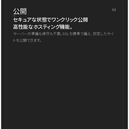
公開
02
セキュアな状態でワンクリック公開
高性能なホスティング機能。
サーバーの準備も保守も不要。SSLを標準で備え、安定したサイ
トを公開できます。