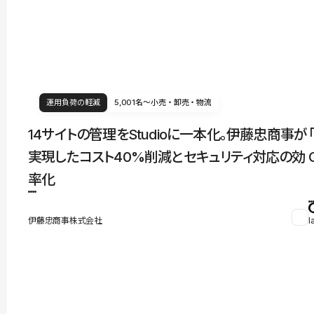
運用負荷の軽減
5,001名〜
小売・卸売・物流
14サイトの管理をStudioに一本化。伊藤忠商事が
実現したコスト40%削減とセキュリティ対応の効
率化
伊藤忠商事株式会社
l