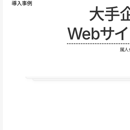
導入事例
大手
Webサ
属人