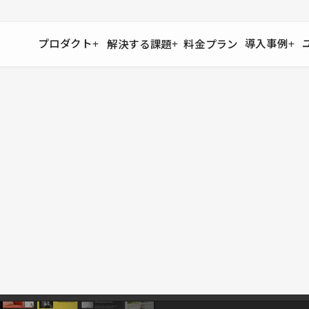
プロダクト
導入事例
解決する課題
料金プラン
運用
より自在に
事例インタビュー
大企業
リソー
お客様からの声をご紹介
サイト運用
Figma to Studio
Studio
制作会
導入企業
安心のバックアップや権限管理
デザインを一瞬でWebサイトに
テンプレ
様々な規模・業種の企業が
広告代
セキュリティ
Lottie for Studio
Studi
Studio Showcase
サイトの安全を守る仕組み
より豊かなアニメーション表現
制作事例
スター
Studioサイトギャラリー
ワークスペース
アクセシビリティ
Studio
複数プロジェクトを一括管理
Webサイトをすべての人に
飲食店
ユーザー
Studio
小売・E
Web制
Studio
ブログを
What'