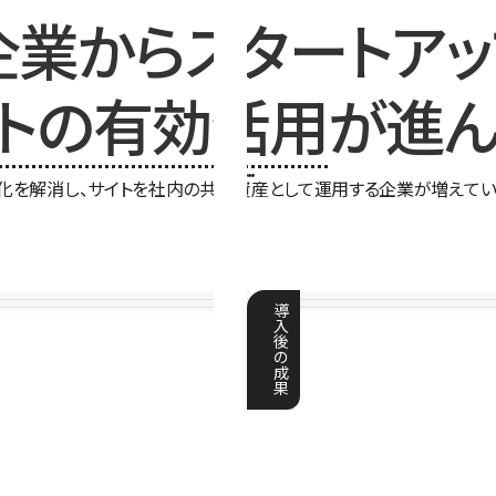
企業からスタートアッ
イトの有効活用
が進ん
化を解消し、サイトを社内の共有資産として運用する企業が増えてい
導
入
後
の
成
果