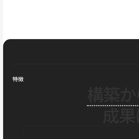
特徴
構築か
成果