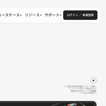
ユースケース
リソース
サポート
ログイン ／ 新規登録
・エンタープライズ
ス
相談窓口
学習コンテンツ
目的に沿ったサポートコンテンツを探す
 Store
Studio Academy
社
よくある質問
ートから始める
公式YouTubeの動画で学ぶ
採用
導入にあたってよくある質問を探す
理店・コンサル
o Showcase
全国ワークショップ
ヘルプセンター
を見る
基本操作を学ぶイベントを探す
トアップ
操作や機能に関するマニュアルを探す
 Community
セミナー
システムステータス
同士で繋がり知見を深める
技術向上に役立つイベントを探す
不具合・障害情報を確認する
 Experts
C
作会社を探す
※ 株式会社東京商工リサーチ調べ
ノーコードCMSで作成された
国内のWebサイトの実績数
 Blog
（2025年12月末時点）
見る
s New