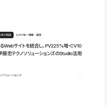
負荷の軽減
5,001名〜
情報・通信
るWebサイトを統合し、PV225%増・CV10
伊藤忠テクノソリューションズのStudio活用
ノソリューションズ