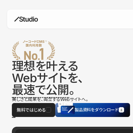
構築
デザインエディタ
コードを書かずにデザイン自体を自
在に
理想を叶える
CMS
Webサイトを、
柔軟なコンテンツ管理システム
最速で公開
。
フォーム
フォーム設置もノーコードで完結
美しさと成果を、両立するWebサイトへ。
SEO
検索エンジン向けの設定項目も充実
無料ではじめる
製品資料をダウンロード