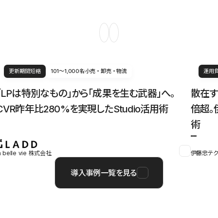
更新期間短縮
101〜1,000名
小売・卸売・物流
運用
「LPは特別なもの」から「成果を生む武器」へ。
散在す
CVR昨年比280%を実現したStudio活用術
倍超。
術
a belle vie 株式会社
伊藤忠テク
導入事例一覧を見る