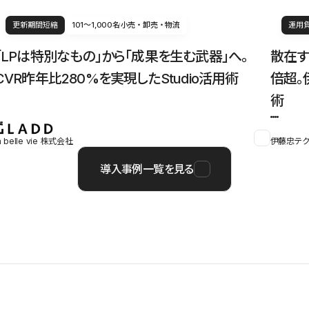
更新期間短縮
101〜1,000名
小売・卸売・物流
運用
「LPは特別なもの」から「成果を生む武器」へ。
散在す
CVR昨年比280%を実現したStudio活用術
倍超。
術
a belle vie 株式会社
伊藤忠テク
導入事例一覧を見る