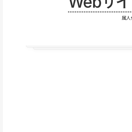
Webサ
属人