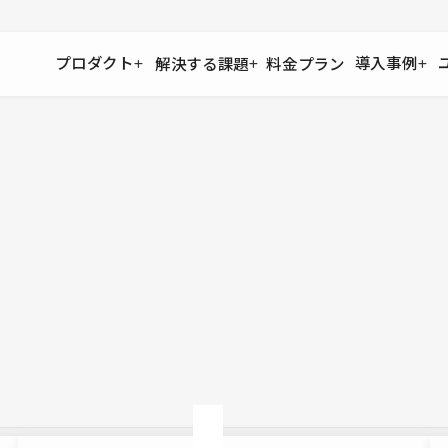
プロダクト
導入事例
解決する課題
料金プラン
運用
より自在に
事例インタビュー
大企業
リソー
お客様からの声をご紹介
サイト運用
Figma to Studio
Studio
制作会
導入企業
安心のバックアップや権限管理
デザインを一瞬でWebサイトに
テンプレ
様々な規模・業種の企業が
広告代
セキュリティ
Lottie for Studio
Studi
Studio Showcase
サイトの安全を守る仕組み
より豊かなアニメーション表現
制作事例
スター
Studioサイトギャラリー
ワークスペース
アクセシビリティ
Studio
複数プロジェクトを一括管理
Webサイトをすべての人に
飲食店
ユーザー
Studio
小売・E
Web制
Studio
ブログを
What'