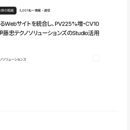
負荷の軽減
5,001名〜
情報・通信
るWebサイトを統合し、PV225%増・CV10
伊藤忠テクノソリューションズのStudio活用
ノソリューションズ