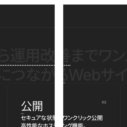
ら運用改善
までワン
につながるWebサイ
公開
02
セキュアな状態でワンクリック公開
高性能なホスティング機能。