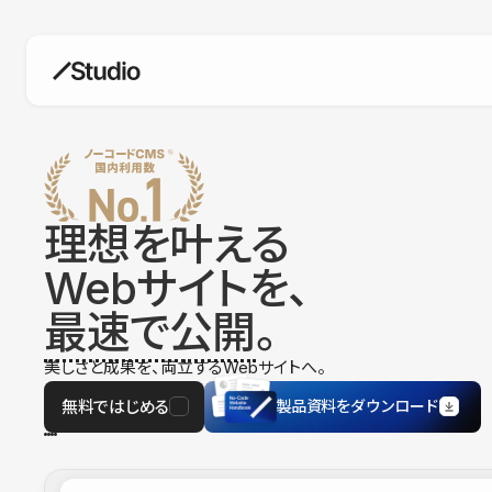
構築
デザインエディタ
コードを書かずにデザイン自体を自
在に
理想を叶える
CMS
Webサイトを、
柔軟なコンテンツ管理システム
最速で公開
。
フォーム
フォーム設置もノーコードで完結
美しさと成果を、両立するWebサイトへ。
SEO
検索エンジン向けの設定項目も充実
無料ではじめる
製品資料をダウンロード