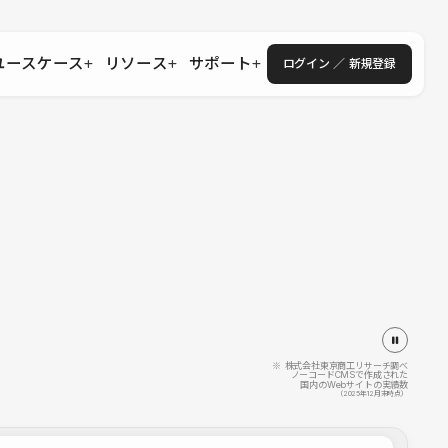
ユースケース
リソース
サポート
ログイン ／ 新規登録
・エンタープライズ
ス
相談窓口
学習コンテンツ
目的に沿ったサポートコンテンツを探す
 Store
Studio Academy
社
よくある質問
ートから始める
公式YouTubeの動画で学ぶ
採用
導入にあたってよくある質問を探す
理店・コンサル
o Showcase
全国ワークショップ
ヘルプセンター
を見る
基本操作を学ぶイベントを探す
トアップ
操作や機能に関するマニュアルを探す
 Community
セミナー
システムステータス
同士で繋がり知見を深める
技術向上に役立つイベントを探す
不具合・障害情報を確認する
 Experts
C
作会社を探す
※ 株式会社東京商工リサーチ調べ
ノーコードCMSで作成された
国内のWebサイトの実績数
 Blog
（2025年12月末時点）
見る
s New