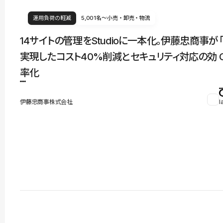
運用負荷の軽減
5,001名〜
小売・卸売・物流
14サイトの管理をStudioに一本化。伊藤忠商事が
実現したコスト40%削減とセキュリティ対応の効
率化
伊藤忠商事株式会社
l