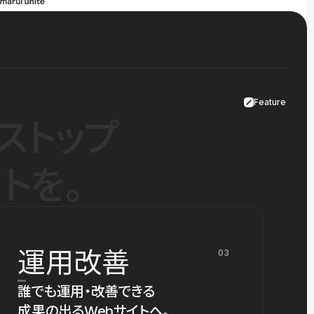
Feature
ストップ
トを。
運用改善
03
誰でも運用・改善できる
成果の出るWebサイトへ。