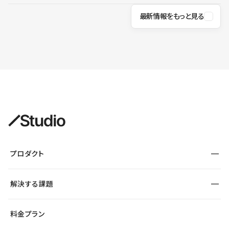
最新情報をもっと見る
プロダクト
構築
解決する課題
デザインエディタ
CMS
サイト種別から探す
料金プラン
コーポレートサイト
フォーム