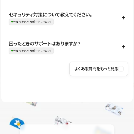
はい。CMSやコンポーネントを活用して更新範囲を設計しておく
セキュリティ対策について教えてください。
ことで、デザインを崩しにくい状態で運用できます。 さらにコン
セキュリティ・サポートについて
テンツ編集モードを使うと、編集できる範囲をテキスト・画像・ア
イコンなどに絞れるため、担当者ごとの見た目のばらつきを抑え
Studioでは、公開サイトやサービスを安全に利用できるよう、通信
困ったときのサポートはありますか？
ながらレイアウトに影響を与えずに更新作業を進めやすくなりま
の暗号化、データ保護、アクセス管理、脆弱性対策など、複数の観
セキュリティ・サポートについて
す。
点からセキュリティ対策を行っています。Studioで公開したサイト
はSSL/TLSによる通信暗号化に対応しており、悪質なスクリプトの
よくある質問をもっと見る
操作方法や機能については、ヘルプセンターでご確認いただけま
実行制限や、不正アクセス・攻撃への対策も実施しています。
す。編集、公開、CMS、フォーム、ドメイン設定など、目的に合
Studioのセキュリティ対策について
わせて記事を検索できます。有人サポート（チャット）は Mini プ
ラン以上のご契約プロジェクトでご利用いただけます。そのほか、
ユーザー同士で質問・相談できるコミュニティもご利用ください。
ヘルプセンターはこちら