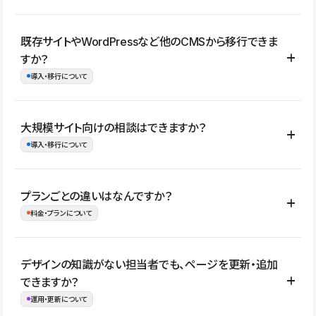
コーポレートサイト、サービスサイト、LP、採用サイト、ブロ
既存サイトやWordPressなど他のCMSから移行できま
グ・メディア、イベントサイト、店舗・商品紹介サイト、ポートフ
すか？
ォリオなど幅広く制作できます。
導入・移行について
制作事例はこちら
はい。既存サイトの構成やコンテンツ、URLを整理したうえで、
大規模サイト向けの相談はできますか？
Studio上に再構築する形で移行できます。 WordPressの場合は、
導入・移行について
XMLファイルを使って投稿記事や固定ページ、カテゴリー、タグな
どの一部データをStudio CMSへインポートできます。ただし、サ
はい。アクセス規模が大きいサイトや、複数部門での運用、権限管
プランごとの違いはなんですか？
イト全体のデザインや設定がそのまま移行されるわけではないた
理、セキュリティ確認、既存システムとの連携など、個別の要件が
料金・プランについて
め、移行後にページ構成やデザイン、CMS設計、URL・リダイレク
ある場合はご相談いただけます。サイトの規模や運用体制に応じ
ト設定などの確認が必要です。
て、適したプランや進め方をご案内します。要件が固まりきってい
公開ページ数、バージョン履歴の期間、CMS利用数の上限、権限
デザインの知識がない担当者でも、ページを更新・追加
ない段階でも、お問い合わせください。
管理の有無などがプランごとに異なります。詳しくは料金プランペ
できますか？
お問合せはこちら
ージをご覧ください。
運用・更新について
料金プランはこちら