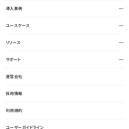
SEO
採用サイト
導入事例
運用
サービスサイト
サイト運用
事例インタビュー
業種から探す
ユースケース
セキュリティ
導入企業
宿泊・レジャー
大企業・エンタープライズ
ワークスペース
サイト制作事例
エンタメ
リソース
より自在に
制作会社
自治体
テンプレートを探す
Figma to Studio
広告代理店・コンサル
サポート
課題から探す
制作会社を探す
Lottie for Studio
スタートアップ
マーケターでのLP運用
総合窓口
サイト制作事例
アクセシビリティ
運営会社
飲食店
よくある質問
WordPressからの移行
ブログ
ヘルプセンター
小売・EC
サイト導線の変更
最新情報
採用情報
システムステータス
Studio Community
学習コンテンツ
利用規約
公式YouTube
全国ワークショップ
ユーザーガイドライン