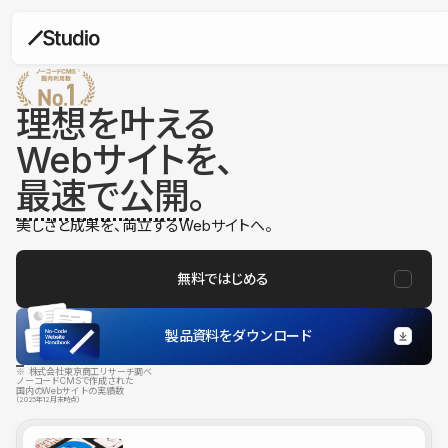
理想を叶える
Webサイトを、
最速で公開
。
美しさと成果を、両立するWebサイトへ。
無料ではじめる
製品資料をダウンロード
※ 株式会社東京商工リサーチ調べ
ノーコードCMSで作成された
国内のWebサイトの実績数
（2025年12月末時点）