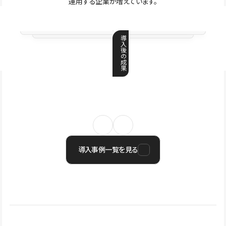
運用する企業が増えています。
導
入
後
の
成
果
導入事例一覧を見る