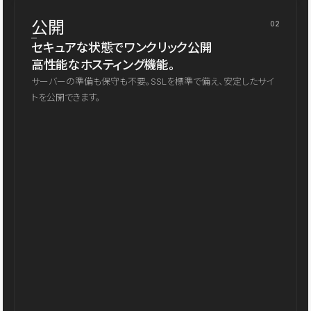
公開
02
セキュアな状態でワンクリック公開
高性能なホスティング機能。
サーバーの準備も保守も不要。SSLを標準で備え、安定したサイ
トを公開できます。