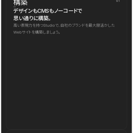
構築
01
デザインもCMSもノーコードで
思い通りに構築。
高い表現力を持つStudioで、自社のブランドを最大限活かした
Webサイトを構築しましょう。