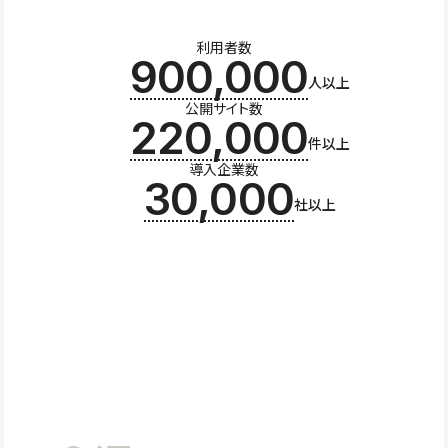
利用者数
900,000
人以上
公開サイト数
220,000
件以上
導入企業数
30,000
社以上