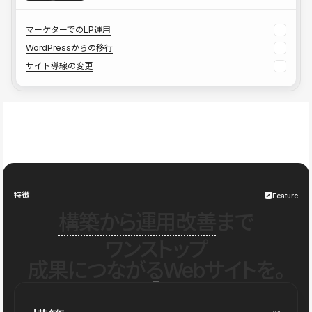
マーケターでのLP運用
WordPressからの移行
サイト導線の変更
特徴
Feature
構築から運用改善
まで
ワンストップ
成果につながるWebサイトを。