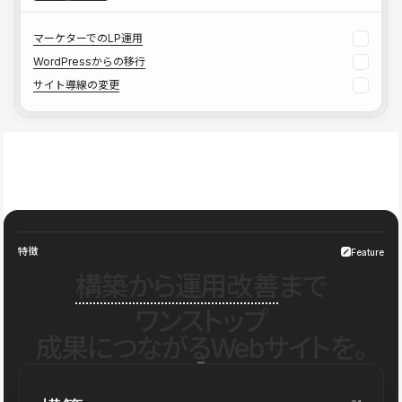
マーケターでのLP運用
WordPressからの移行
サイト導線の変更
特徴
Feature
構築から運用改善
まで
ワンストップ
成果につながるWebサイトを。