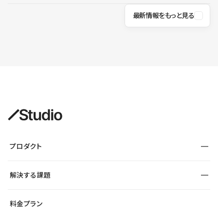
最新情報をもっと見る
プロダクト
構築
解決する課題
デザインエディタ
CMS
サイト種別から探す
料金プラン
コーポレートサイト
フォーム