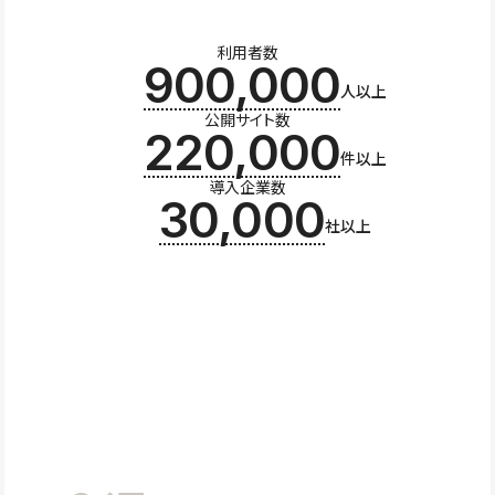
利用者数
900,000
人以上
公開サイト数
220,000
件以上
導入企業数
30,000
社以上