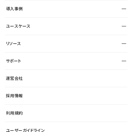
SEO
採用サイト
導入事例
運用
サービスサイト
サイト運用
事例インタビュー
業種から探す
ユースケース
セキュリティ
導入企業
宿泊・レジャー
大企業・エンタープライズ
ワークスペース
サイト制作事例
エンタメ
リソース
より自在に
制作会社
自治体
テンプレートを探す
Figma to Studio
広告代理店・コンサル
サポート
課題から探す
制作会社を探す
Lottie for Studio
スタートアップ
マーケターでのLP運用
総合窓口
サイト制作事例
アクセシビリティ
運営会社
飲食店
よくある質問
WordPressからの移行
ブログ
ヘルプセンター
小売・EC
サイト導線の変更
最新情報
採用情報
システムステータス
Studio Community
学習コンテンツ
利用規約
公式YouTube
全国ワークショップ
ユーザーガイドライン