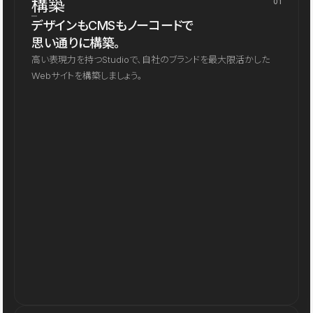
構築
01
デザインもCMSもノーコードで
思い通りに構築。
高い表現力を持つStudioで、自社のブランドを最大限活かした
Webサイトを構築しましょう。