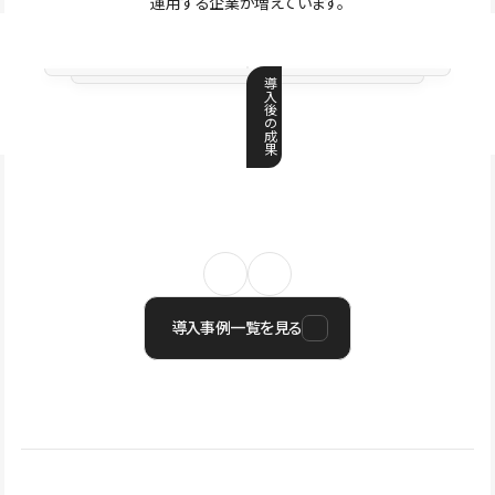
運用する企業が増えています。
導
入
後
の
成
果
導入事例一覧を見る