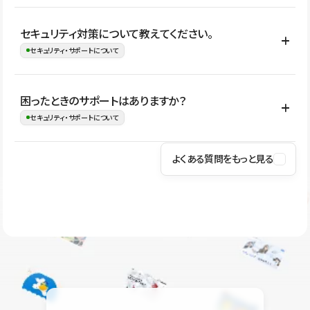
はい。CMSやコンポーネントを活用して更新範囲を設計しておく
セキュリティ対策について教えてください。
ことで、デザインを崩しにくい状態で運用できます。 さらにコン
セキュリティ・サポートについて
テンツ編集モードを使うと、編集できる範囲をテキスト・画像・ア
イコンなどに絞れるため、担当者ごとの見た目のばらつきを抑え
Studioでは、公開サイトやサービスを安全に利用できるよう、通信
困ったときのサポートはありますか？
ながらレイアウトに影響を与えずに更新作業を進めやすくなりま
の暗号化、データ保護、アクセス管理、脆弱性対策など、複数の観
セキュリティ・サポートについて
す。
点からセキュリティ対策を行っています。Studioで公開したサイト
はSSL/TLSによる通信暗号化に対応しており、悪質なスクリプトの
よくある質問をもっと見る
操作方法や機能については、ヘルプセンターでご確認いただけま
実行制限や、不正アクセス・攻撃への対策も実施しています。
す。編集、公開、CMS、フォーム、ドメイン設定など、目的に合
Studioのセキュリティ対策について
わせて記事を検索できます。有人サポート（チャット）は Mini プ
ラン以上のご契約プロジェクトでご利用いただけます。そのほか、
ユーザー同士で質問・相談できるコミュニティもご利用ください。
ヘルプセンターはこちら