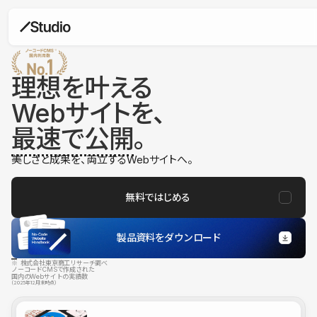
理想を叶える
Webサイトを、
最速で公開
。
美しさと成果を、両立するWebサイトへ。
無料ではじめる
製品資料をダウンロード
※ 株式会社東京商工リサーチ調べ
ノーコードCMSで作成された
国内のWebサイトの実績数
（2025年12月末時点）