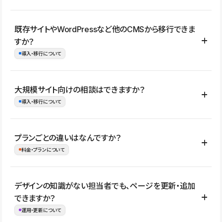
コーポレートサイト、サービスサイト、LP、採用サイト、ブロ
既存サイトやWordPressなど他のCMSから移行できま
グ・メディア、イベントサイト、店舗・商品紹介サイト、ポートフ
すか？
ォリオなど幅広く制作できます。
導入・移行について
制作事例はこちら
はい。既存サイトの構成やコンテンツ、URLを整理したうえで、
大規模サイト向けの相談はできますか？
Studio上に再構築する形で移行できます。 WordPressの場合は、
導入・移行について
XMLファイルを使って投稿記事や固定ページ、カテゴリー、タグな
どの一部データをStudio CMSへインポートできます。ただし、サ
はい。アクセス規模が大きいサイトや、複数部門での運用、権限管
プランごとの違いはなんですか？
イト全体のデザインや設定がそのまま移行されるわけではないた
理、セキュリティ確認、既存システムとの連携など、個別の要件が
料金・プランについて
め、移行後にページ構成やデザイン、CMS設計、URL・リダイレク
ある場合はご相談いただけます。サイトの規模や運用体制に応じ
ト設定などの確認が必要です。
て、適したプランや進め方をご案内します。要件が固まりきってい
公開ページ数、バージョン履歴の期間、CMS利用数の上限、権限
デザインの知識がない担当者でも、ページを更新・追加
ない段階でも、お問い合わせください。
管理の有無などがプランごとに異なります。詳しくは料金プランペ
できますか？
お問合せはこちら
ージをご覧ください。
運用・更新について
料金プランはこちら