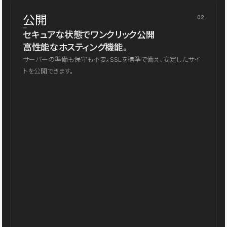
公開
02
セキュアな状態でワンクリック公開
高性能なホスティング機能。
サーバーの準備も保守も不要。SSLを標準で備え、安定したサイ
トを公開できます。