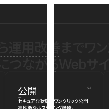
ら運用改善
までワン
につながるWebサイ
公開
02
セキュアな状態でワンクリック公開
高性能なホスティング機能。