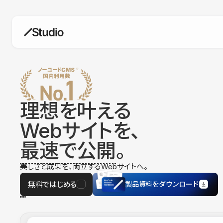
構築
デザインエディタ
コードを書かずにデザイン自体を自
在に
理想を叶える
CMS
Webサイトを、
柔軟なコンテンツ管理システム
最速で公開
。
フォーム
フォーム設置もノーコードで完結
美しさと成果を、両立するWebサイトへ。
SEO
検索エンジン向けの設定項目も充実
無料ではじめる
製品資料をダウンロード