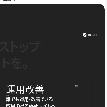
Feature
ストップ
トを。
運用改善
03
誰でも運用・改善できる
成果の出るWebサイトへ。