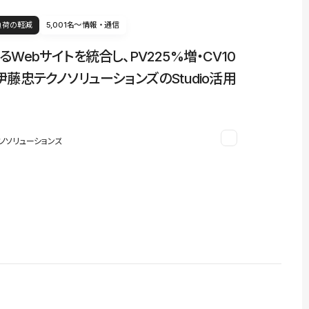
負荷の軽減
5,001名〜
情報・通信
るWebサイトを統合し、PV225%増・CV10
伊藤忠テクノソリューションズのStudio活用
ノソリューションズ