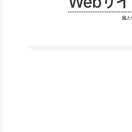
Webサ
属人