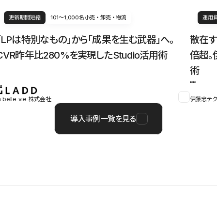
更新期間短縮
101〜1,000名
小売・卸売・物流
運用
「LPは特別なもの」から「成果を生む武器」へ。
散在す
CVR昨年比280%を実現したStudio活用術
倍超。
術
a belle vie 株式会社
伊藤忠テク
導入事例一覧を見る