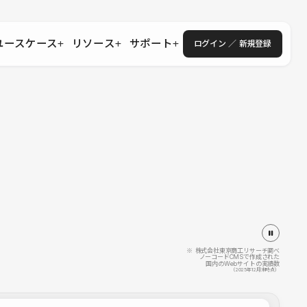
ユースケース
リソース
サポート
ログイン ／ 新規登録
・エンタープライズ
ス
相談窓口
学習コンテンツ
目的に沿ったサポートコンテンツを探す
 Store
Studio Academy
社
よくある質問
ートから始める
公式YouTubeの動画で学ぶ
採用
導入にあたってよくある質問を探す
理店・コンサル
o Showcase
全国ワークショップ
ヘルプセンター
を見る
基本操作を学ぶイベントを探す
トアップ
操作や機能に関するマニュアルを探す
 Community
セミナー
システムステータス
同士で繋がり知見を深める
技術向上に役立つイベントを探す
不具合・障害情報を確認する
 Experts
C
作会社を探す
※ 株式会社東京商工リサーチ調べ
ノーコードCMSで作成された
国内のWebサイトの実績数
 Blog
（2025年12月末時点）
見る
s New