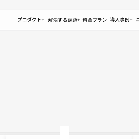
プロダクト
導入事例
解決する課題
料金プラン
運用
より自在に
事例インタビュー
大企業
リソー
お客様からの声をご紹介
サイト運用
Figma to Studio
Studio
制作会
導入企業
安心のバックアップや権限管理
デザインを一瞬でWebサイトに
テンプレ
様々な規模・業種の企業が
広告代
セキュリティ
Lottie for Studio
Studi
Studio Showcase
サイトの安全を守る仕組み
より豊かなアニメーション表現
制作事例
スター
Studioサイトギャラリー
ワークスペース
アクセシビリティ
Studio
複数プロジェクトを一括管理
Webサイトをすべての人に
飲食店
ユーザー
Studio
小売・E
Web制
Studio
ブログを
What'