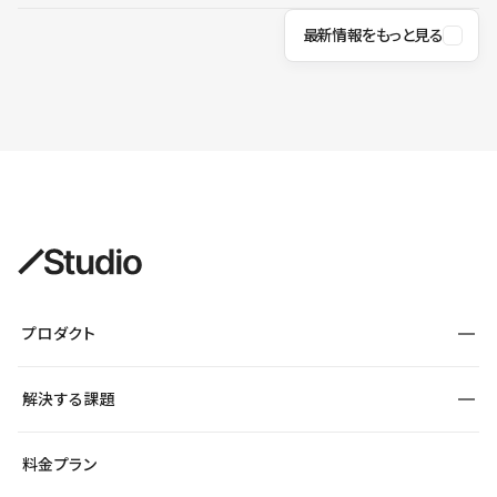
最新情報をもっと見る
プロダクト
構築
解決する課題
デザインエディタ
CMS
サイト種別から探す
料金プラン
コーポレートサイト
フォーム