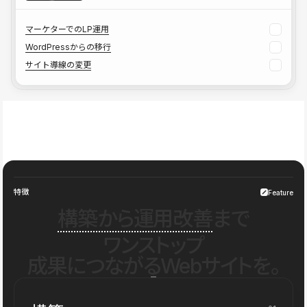
マーケターでのLP運用
WordPressからの移行
サイト導線の変更
特徴
Feature
構築から運用改善
まで
ワンストップ
成果につながるWebサイトを。