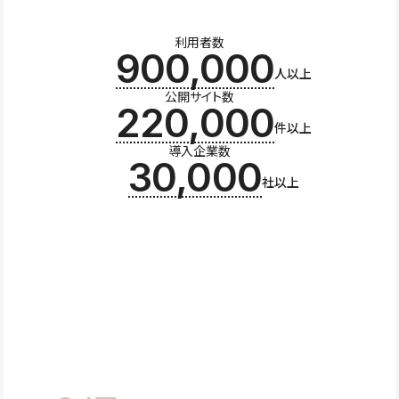
利用者数
900,000
人以上
公開サイト数
220,000
件以上
導入企業数
30,000
社以上