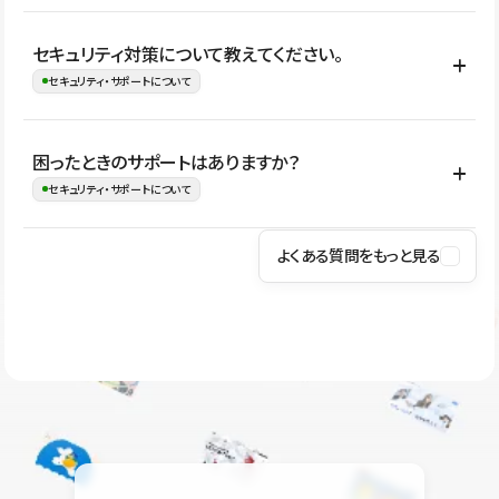
はい。CMSやコンポーネントを活用して更新範囲を設計しておく
セキュリティ対策について教えてください。
ことで、デザインを崩しにくい状態で運用できます。 さらにコン
セキュリティ・サポートについて
テンツ編集モードを使うと、編集できる範囲をテキスト・画像・ア
イコンなどに絞れるため、担当者ごとの見た目のばらつきを抑え
Studioでは、公開サイトやサービスを安全に利用できるよう、通信
困ったときのサポートはありますか？
ながらレイアウトに影響を与えずに更新作業を進めやすくなりま
の暗号化、データ保護、アクセス管理、脆弱性対策など、複数の観
セキュリティ・サポートについて
す。
点からセキュリティ対策を行っています。Studioで公開したサイト
はSSL/TLSによる通信暗号化に対応しており、悪質なスクリプトの
よくある質問をもっと見る
操作方法や機能については、ヘルプセンターでご確認いただけま
実行制限や、不正アクセス・攻撃への対策も実施しています。
す。編集、公開、CMS、フォーム、ドメイン設定など、目的に合
Studioのセキュリティ対策について
わせて記事を検索できます。有人サポート（チャット）は Mini プ
ラン以上のご契約プロジェクトでご利用いただけます。そのほか、
ユーザー同士で質問・相談できるコミュニティもご利用ください。
ヘルプセンターはこちら