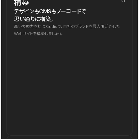
構築
01
デザインもCMSもノーコードで
思い通りに構築。
高い表現力を持つStudioで、自社のブランドを最大限活かした
Webサイトを構築しましょう。