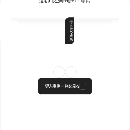
運用する企業が増えています。
導
入
後
の
成
果
導入事例一覧を見る