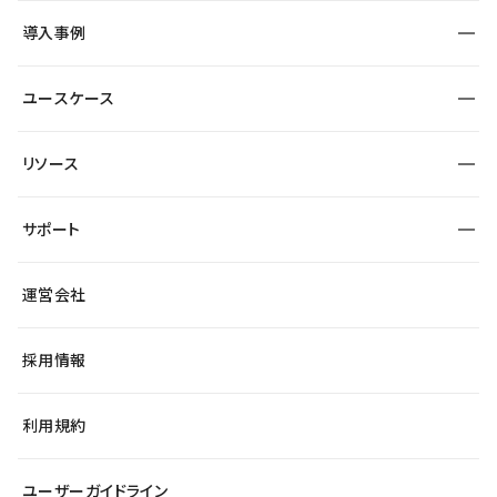
SEO
採用サイト
導入事例
運用
サービスサイト
サイト運用
事例インタビュー
業種から探す
ユースケース
セキュリティ
導入企業
宿泊・レジャー
大企業・エンタープライズ
ワークスペース
サイト制作事例
エンタメ
リソース
より自在に
制作会社
自治体
テンプレートを探す
Figma to Studio
広告代理店・コンサル
サポート
課題から探す
制作会社を探す
Lottie for Studio
スタートアップ
マーケターでのLP運用
総合窓口
サイト制作事例
アクセシビリティ
運営会社
飲食店
よくある質問
WordPressからの移行
ブログ
ヘルプセンター
小売・EC
サイト導線の変更
最新情報
採用情報
システムステータス
Studio Community
学習コンテンツ
利用規約
公式YouTube
全国ワークショップ
ユーザーガイドライン