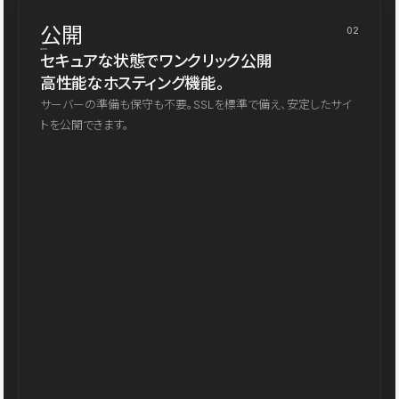
公開
02
セキュアな状態でワンクリック公開
高性能なホスティング機能。
サーバーの準備も保守も不要。SSLを標準で備え、安定したサイ
トを公開できます。