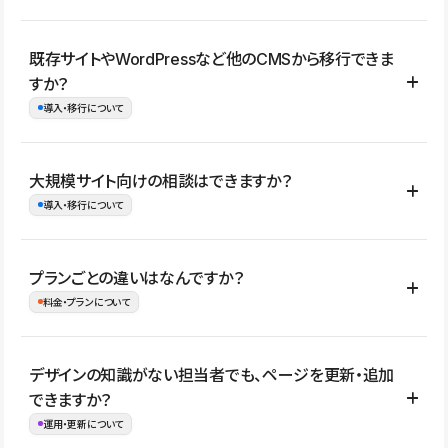
コーポレートサイト、サービスサイト、LP、採用サイト、ブロ
既存サイトやWordPressなど他のCMSから移行できま
グ・メディア、イベントサイト、店舗・商品紹介サイト、ポートフ
すか？
ォリオなど幅広く制作できます。
導入・移行について
制作事例はこちら
はい。既存サイトの構成やコンテンツ、URLを整理したうえで、
大規模サイト向けの相談はできますか？
Studio上に再構築する形で移行できます。 WordPressの場合は、
導入・移行について
XMLファイルを使って投稿記事や固定ページ、カテゴリー、タグな
どの一部データをStudio CMSへインポートできます。ただし、サ
はい。アクセス規模が大きいサイトや、複数部門での運用、権限管
プランごとの違いはなんですか？
イト全体のデザインや設定がそのまま移行されるわけではないた
理、セキュリティ確認、既存システムとの連携など、個別の要件が
料金・プランについて
め、移行後にページ構成やデザイン、CMS設計、URL・リダイレク
ある場合はご相談いただけます。サイトの規模や運用体制に応じ
ト設定などの確認が必要です。
て、適したプランや進め方をご案内します。要件が固まりきってい
公開ページ数、バージョン履歴の期間、CMS利用数の上限、権限
デザインの知識がない担当者でも、ページを更新・追加
ない段階でも、お問い合わせください。
管理の有無などがプランごとに異なります。詳しくは料金プランペ
できますか？
お問合せはこちら
ージをご覧ください。
運用・更新について
料金プランはこちら