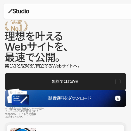
理想を叶える
Webサイトを、
最速で公開
。
美しさと成果を、両立するWebサイトへ。
無料ではじめる
製品資料をダウンロード
※ 株式会社東京商工リサーチ調べ
ノーコードCMSで作成された
国内のWebサイトの実績数
（2025年12月末時点）