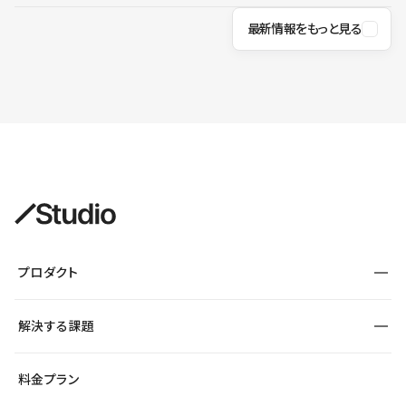
最新情報をもっと見る
プロダクト
構築
解決する課題
デザインエディタ
CMS
サイト種別から探す
料金プラン
コーポレートサイト
フォーム