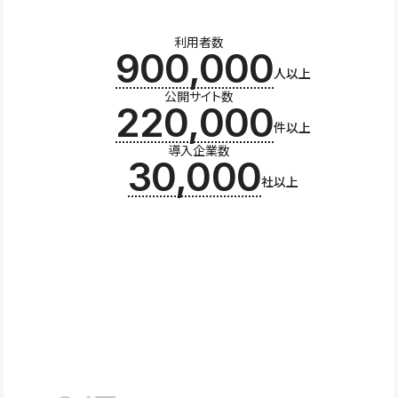
利用者数
900,000
人以上
公開サイト数
220,000
件以上
導入企業数
30,000
社以上