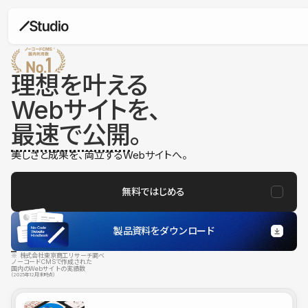
理想を叶える
Webサイトを、
最速で公開
。
美しさと成果を、両立するWebサイトへ。
無料ではじめる
製品資料をダウンロード
※ 株式会社東京商工リサーチ調べ
ノーコードCMSで作成された
国内のWebサイトの実績数
（2025年12月末時点）