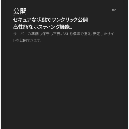
公開
02
セキュアな状態でワンクリック公開
高性能なホスティング機能。
サーバーの準備も保守も不要。SSLを標準で備え、安定したサイ
トを公開できます。