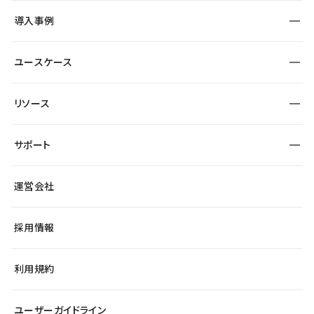
SEO
採用サイト
導入事例
運用
サービスサイト
サイト運用
事例インタビュー
業種から探す
ユースケース
セキュリティ
導入企業
宿泊・レジャー
大企業・エンタープライズ
ワークスペース
サイト制作事例
エンタメ
リソース
より自在に
制作会社
自治体
テンプレートを探す
Figma to Studio
広告代理店・コンサル
サポート
課題から探す
制作会社を探す
Lottie for Studio
スタートアップ
マーケターでのLP運用
総合窓口
サイト制作事例
アクセシビリティ
運営会社
飲食店
よくある質問
WordPressからの移行
ブログ
ヘルプセンター
小売・EC
サイト導線の変更
最新情報
採用情報
システムステータス
Studio Community
学習コンテンツ
利用規約
公式YouTube
全国ワークショップ
ユーザーガイドライン