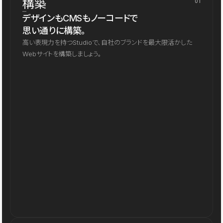
構築
01
デザインもCMSもノーコードで
思い通りに構築。
高い表現力を持つStudioで、自社のブランドを最大限活かした
Webサイトを構築しましょう。