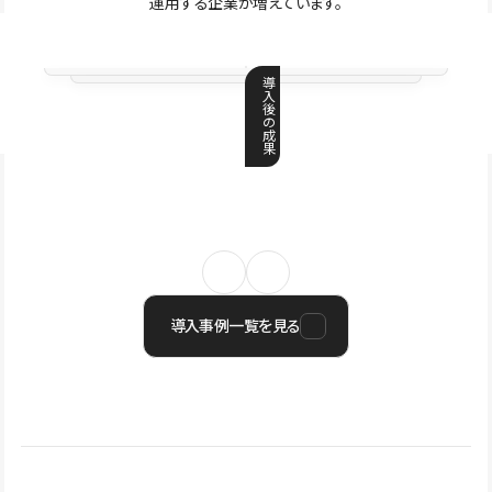
運用する企業が増えています。
導
入
後
の
成
果
導入事例一覧を見る