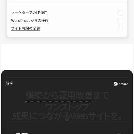
マーケターでのLP運用
WordPressからの移行
サイト導線の変更
特徴
Feature
構築から運用改善
まで
ワンストップ
成果につながるWebサイトを。