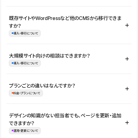
コーポレートサイト、サービスサイト、LP、採用サイト、ブロ
既存サイトやWordPressなど他のCMSから移行できま
グ・メディア、イベントサイト、店舗・商品紹介サイト、ポートフ
すか？
ォリオなど幅広く制作できます。
導入・移行について
制作事例はこちら
はい。既存サイトの構成やコンテンツ、URLを整理したうえで、
大規模サイト向けの相談はできますか？
Studio上に再構築する形で移行できます。 WordPressの場合は、
導入・移行について
XMLファイルを使って投稿記事や固定ページ、カテゴリー、タグな
どの一部データをStudio CMSへインポートできます。ただし、サ
はい。アクセス規模が大きいサイトや、複数部門での運用、権限管
プランごとの違いはなんですか？
イト全体のデザインや設定がそのまま移行されるわけではないた
理、セキュリティ確認、既存システムとの連携など、個別の要件が
料金・プランについて
め、移行後にページ構成やデザイン、CMS設計、URL・リダイレク
ある場合はご相談いただけます。サイトの規模や運用体制に応じ
ト設定などの確認が必要です。
て、適したプランや進め方をご案内します。要件が固まりきってい
公開ページ数、バージョン履歴の期間、CMS利用数の上限、権限
デザインの知識がない担当者でも、ページを更新・追加
ない段階でも、お問い合わせください。
管理の有無などがプランごとに異なります。詳しくは料金プランペ
できますか？
お問合せはこちら
ージをご覧ください。
運用・更新について
料金プランはこちら