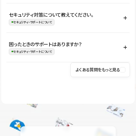
はい。CMSやコンポーネントを活用して更新範囲を設計しておく
セキュリティ対策について教えてください。
ことで、デザインを崩しにくい状態で運用できます。 さらにコン
セキュリティ・サポートについて
テンツ編集モードを使うと、編集できる範囲をテキスト・画像・ア
イコンなどに絞れるため、担当者ごとの見た目のばらつきを抑え
Studioでは、公開サイトやサービスを安全に利用できるよう、通信
困ったときのサポートはありますか？
ながらレイアウトに影響を与えずに更新作業を進めやすくなりま
の暗号化、データ保護、アクセス管理、脆弱性対策など、複数の観
セキュリティ・サポートについて
す。
点からセキュリティ対策を行っています。Studioで公開したサイト
はSSL/TLSによる通信暗号化に対応しており、悪質なスクリプトの
よくある質問をもっと見る
操作方法や機能については、ヘルプセンターでご確認いただけま
実行制限や、不正アクセス・攻撃への対策も実施しています。
す。編集、公開、CMS、フォーム、ドメイン設定など、目的に合
Studioのセキュリティ対策について
わせて記事を検索できます。有人サポート（チャット）は Mini プ
ラン以上のご契約プロジェクトでご利用いただけます。そのほか、
ユーザー同士で質問・相談できるコミュニティもご利用ください。
ヘルプセンターはこちら