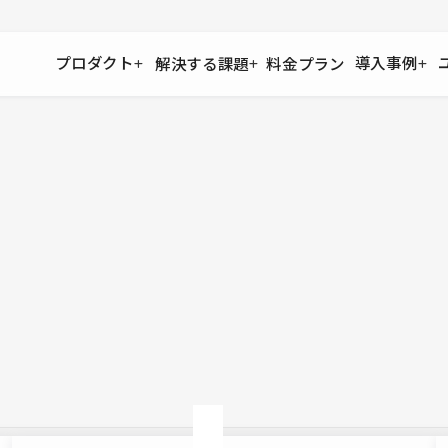
プロダクト
導入事例
解決する課題
料金プラン
運用
より自在に
事例インタビュー
大企業
リソー
お客様からの声をご紹介
サイト運用
Figma to Studio
Studio
制作会
導入企業
安心のバックアップや権限管理
デザインを一瞬でWebサイトに
テンプレ
様々な規模・業種の企業が
広告代
セキュリティ
Lottie for Studio
Studi
Studio Showcase
サイトの安全を守る仕組み
より豊かなアニメーション表現
制作事例
スター
Studioサイトギャラリー
ワークスペース
アクセシビリティ
Studio
複数プロジェクトを一括管理
Webサイトをすべての人に
飲食店
ユーザー
Studio
小売・E
Web制
Studio
ブログを
What'