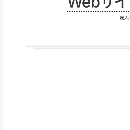
Webサ
属人