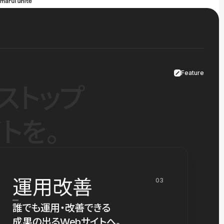
Feature
ストップ
トを。
運用改善
03
誰でも運用・改善できる
成果の出るWebサイトへ。