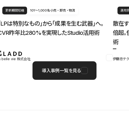
更新期間短縮
101〜1,000名
小売・卸売・物流
運用
「LPは特別なもの」から「成果を生む武器」へ。
散在す
CVR昨年比280%を実現したStudio活用術
倍超。
術
a belle vie 株式会社
伊藤忠テク
導入事例一覧を見る