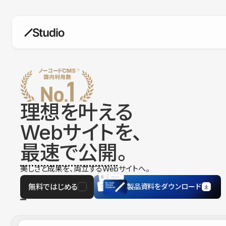
構築
デザインエディタ
コードを書かずにデザイン自体を自
在に
理想を叶える
CMS
Webサイトを、
柔軟なコンテンツ管理システム
最速で公開
。
フォーム
フォーム設置もノーコードで完結
美しさと成果を、両立するWebサイトへ。
SEO
検索エンジン向けの設定項目も充実
無料ではじめる
製品資料をダウンロード