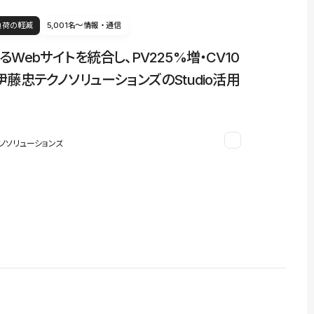
負荷の軽減
5,001名〜
情報・通信
るWebサイトを統合し、PV225%増・CV10
伊藤忠テクノソリューションズのStudio活用
ノソリューションズ