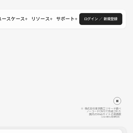
ユースケース
リソース
サポート
ログイン ／ 新規登録
・エンタープライズ
ス
相談窓口
学習コンテンツ
目的に沿ったサポートコンテンツを探す
 Store
Studio Academy
社
よくある質問
ートから始める
公式YouTubeの動画で学ぶ
採用
導入にあたってよくある質問を探す
理店・コンサル
o Showcase
全国ワークショップ
ヘルプセンター
を見る
基本操作を学ぶイベントを探す
トアップ
操作や機能に関するマニュアルを探す
 Community
セミナー
システムステータス
同士で繋がり知見を深める
技術向上に役立つイベントを探す
不具合・障害情報を確認する
 Experts
C
作会社を探す
※ 株式会社東京商工リサーチ調べ
ノーコードCMSで作成された
国内のWebサイトの実績数
 Blog
（2025年12月末時点）
見る
s New