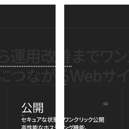
ら運用改善
までワン
につながるWebサイ
公開
02
セキュアな状態でワンクリック公開
高性能なホスティング機能。