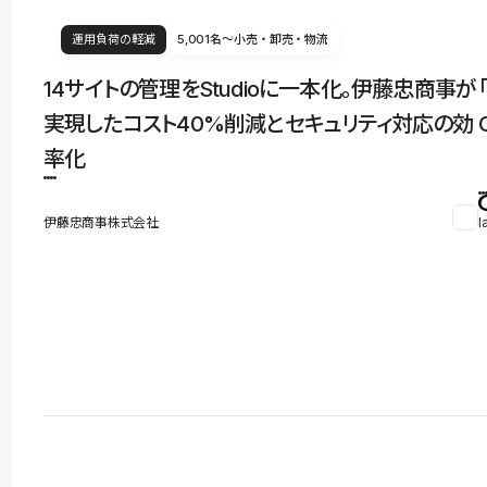
運用負荷の軽減
5,001名〜
小売・卸売・物流
14サイトの管理をStudioに一本化。伊藤忠商事が
実現したコスト40%削減とセキュリティ対応の効
率化
伊藤忠商事株式会社
l