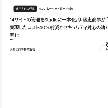
運用負荷の軽減
5,001名〜
小売・卸売・物流
14サイトの管理をStudioに一本化。伊藤忠商事が
実現したコスト40%削減とセキュリティ対応の効
率化
伊藤忠商事株式会社
l