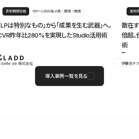
更新期間短縮
101〜1,000名
小売・卸売・物流
運用
「LPは特別なもの」から「成果を生む武器」へ。
散在す
CVR昨年比280%を実現したStudio活用術
倍超。
術
a belle vie 株式会社
伊藤忠テク
導入事例一覧を見る