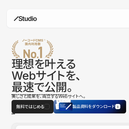
構築
デザインエディタ
コードを書かずにデザイン自体を自
在に
理想を叶える
CMS
Webサイトを、
柔軟なコンテンツ管理システム
最速で公開
。
フォーム
フォーム設置もノーコードで完結
美しさと成果を、両立するWebサイトへ。
SEO
検索エンジン向けの設定項目も充実
無料ではじめる
製品資料をダウンロード