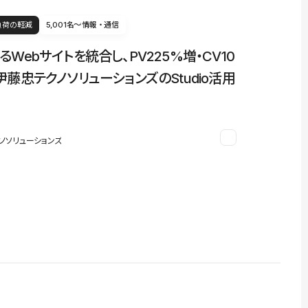
負荷の軽減
5,001名〜
情報・通信
るWebサイトを統合し、PV225%増・CV10
伊藤忠テクノソリューションズのStudio活用
ノソリューションズ