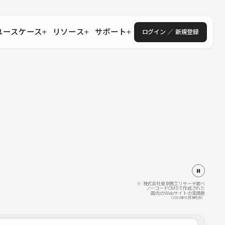
ユースケース
リソース
サポート
ログイン ／ 新規登録
・エンタープライズ
ス
相談窓口
学習コンテンツ
目的に沿ったサポートコンテンツを探す
 Store
Studio Academy
社
よくある質問
ートから始める
公式YouTubeの動画で学ぶ
採用
導入にあたってよくある質問を探す
理店・コンサル
o Showcase
全国ワークショップ
ヘルプセンター
を見る
基本操作を学ぶイベントを探す
トアップ
操作や機能に関するマニュアルを探す
 Community
セミナー
システムステータス
同士で繋がり知見を深める
技術向上に役立つイベントを探す
不具合・障害情報を確認する
 Experts
C
作会社を探す
※ 株式会社東京商工リサーチ調べ
ノーコードCMSで作成された
国内のWebサイトの実績数
 Blog
（2025年12月末時点）
見る
s New