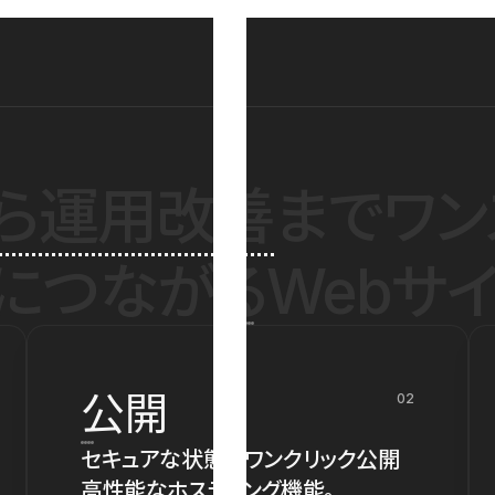
ら運用改善
までワン
につながるWebサイ
公開
02
セキュアな状態でワンクリック公開
高性能なホスティング機能。