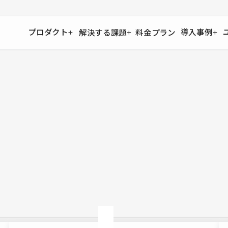
プロダクト
導入事例
解決する課題
料金プラン
運用
より自在に
事例インタビュー
大企業
リソー
お客様からの声をご紹介
サイト運用
Figma to Studio
Studio
制作会
導入企業
安心のバックアップや権限管理
デザインを一瞬でWebサイトに
テンプレ
様々な規模・業種の企業が
広告代
セキュリティ
Lottie for Studio
Studi
Studio Showcase
サイトの安全を守る仕組み
より豊かなアニメーション表現
制作事例
スター
Studioサイトギャラリー
ワークスペース
アクセシビリティ
Studio
複数プロジェクトを一括管理
Webサイトをすべての人に
飲食店
ユーザー
Studio
小売・E
Web制
Studio
ブログを
What'