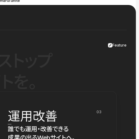
Feature
ストップ
トを。
運用改善
03
誰でも運用・改善できる
成果の出るWebサイトへ。