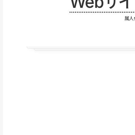
Webサ
属人