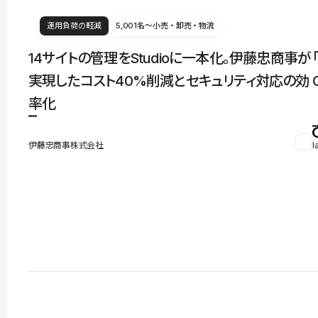
運用負荷の軽減
5,001名〜
小売・卸売・物流
14サイトの管理をStudioに一本化。伊藤忠商事が
実現したコスト40%削減とセキュリティ対応の効
率化
伊藤忠商事株式会社
l