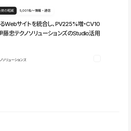
負荷の軽減
5,001名〜
情報・通信
るWebサイトを統合し、PV225%増・CV10
伊藤忠テクノソリューションズのStudio活用
ノソリューションズ