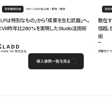
更新期間短縮
101〜1,000名
小売・卸売・物流
運用
「LPは特別なもの」から「成果を生む武器」へ。
散在す
CVR昨年比280%を実現したStudio活用術
倍超。
術
a belle vie 株式会社
伊藤忠テク
導入事例一覧を見る