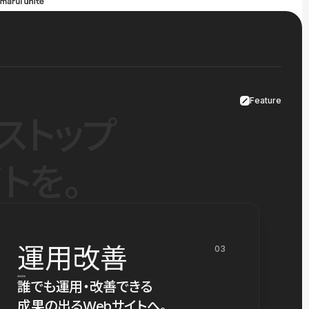
Feature
ストップ
トを。
運用改善
03
誰でも運用・改善できる
成果の出るWebサイトへ。