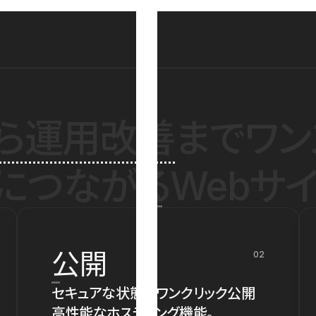
ら運用改善
までワン
につながるWebサイ
公開
02
セキュアな状態でワンクリック公開
高性能なホスティング機能。