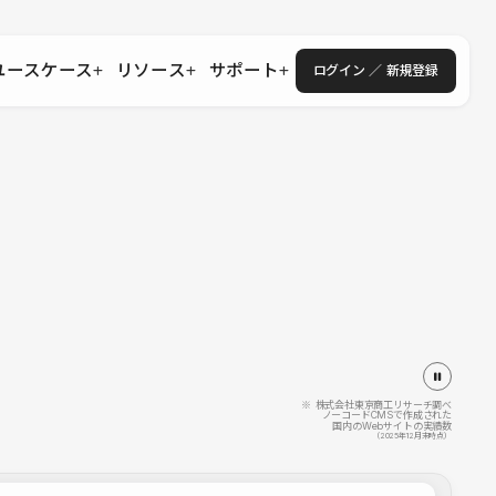
ユースケース
リソース
サポート
ログイン ／ 新規登録
・エンタープライズ
ス
相談窓口
学習コンテンツ
目的に沿ったサポートコンテンツを探す
 Store
Studio Academy
社
よくある質問
ートから始める
公式YouTubeの動画で学ぶ
採用
導入にあたってよくある質問を探す
理店・コンサル
o Showcase
全国ワークショップ
ヘルプセンター
を見る
基本操作を学ぶイベントを探す
トアップ
操作や機能に関するマニュアルを探す
 Community
セミナー
システムステータス
同士で繋がり知見を深める
技術向上に役立つイベントを探す
不具合・障害情報を確認する
 Experts
C
作会社を探す
※ 株式会社東京商工リサーチ調べ
ノーコードCMSで作成された
国内のWebサイトの実績数
 Blog
（2025年12月末時点）
見る
s New