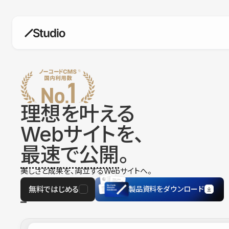
構築
デザインエディタ
コードを書かずにデザイン自体を自
在に
理想を叶える
CMS
Webサイトを、
柔軟なコンテンツ管理システム
最速で公開
。
フォーム
フォーム設置もノーコードで完結
美しさと成果を、両立するWebサイトへ。
SEO
検索エンジン向けの設定項目も充実
無料ではじめる
製品資料をダウンロード