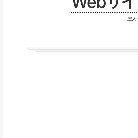
Webサ
属人