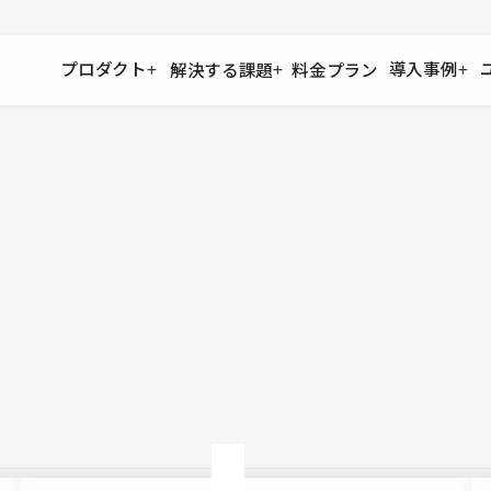
プロダクト
導入事例
解決する課題
料金プラン
運用
より自在に
事例インタビュー
大企業
リソー
お客様からの声をご紹介
サイト運用
Figma to Studio
Studio
制作会
導入企業
安心のバックアップや権限管理
デザインを一瞬でWebサイトに
テンプレ
様々な規模・業種の企業が
広告代
セキュリティ
Lottie for Studio
Studi
Studio Showcase
サイトの安全を守る仕組み
より豊かなアニメーション表現
制作事例
スター
Studioサイトギャラリー
ワークスペース
アクセシビリティ
Studio
複数プロジェクトを一括管理
Webサイトをすべての人に
飲食店
ユーザー
Studio
小売・E
Web制
Studio
ブログを
What'