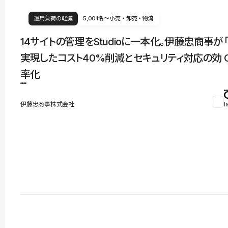
運用負荷の軽減
5,001名〜
小売・卸売・物流
14サイトの管理をStudioに一本化。伊藤忠商事が
実現したコスト40%削減とセキュリティ対応の効
率化
伊藤忠商事株式会社
l