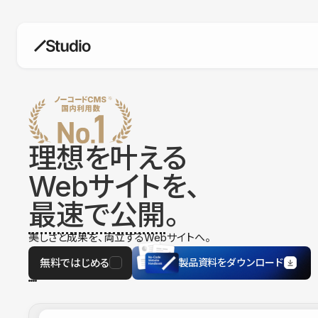
構築
デザインエディタ
コードを書かずにデザイン自体を自
在に
理想を叶える
CMS
Webサイトを、
柔軟なコンテンツ管理システム
最速で公開
。
フォーム
フォーム設置もノーコードで完結
美しさと成果を、両立するWebサイトへ。
SEO
検索エンジン向けの設定項目も充実
無料ではじめる
製品資料をダウンロード