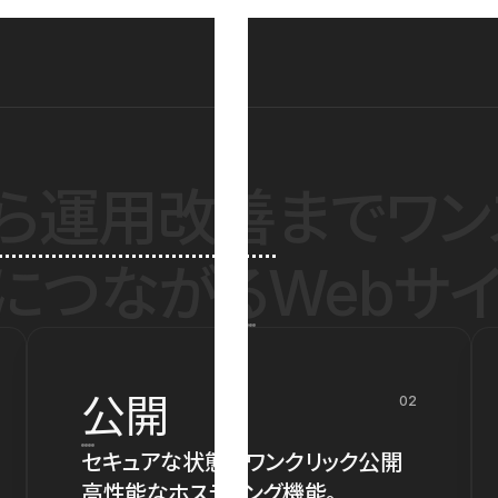
ら運用改善
までワン
につながるWebサイ
公開
02
セキュアな状態でワンクリック公開
高性能なホスティング機能。