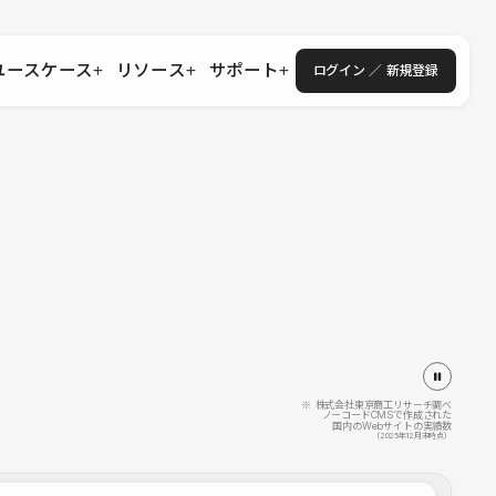
ユースケース
リソース
サポート
ログイン ／ 新規登録
・エンタープライズ
ス
相談窓口
学習コンテンツ
目的に沿ったサポートコンテンツを探す
 Store
Studio Academy
社
よくある質問
ートから始める
公式YouTubeの動画で学ぶ
採用
導入にあたってよくある質問を探す
理店・コンサル
o Showcase
全国ワークショップ
ヘルプセンター
を見る
基本操作を学ぶイベントを探す
トアップ
操作や機能に関するマニュアルを探す
 Community
セミナー
システムステータス
同士で繋がり知見を深める
技術向上に役立つイベントを探す
不具合・障害情報を確認する
 Experts
C
作会社を探す
※ 株式会社東京商工リサーチ調べ
ノーコードCMSで作成された
国内のWebサイトの実績数
 Blog
（2025年12月末時点）
見る
s New