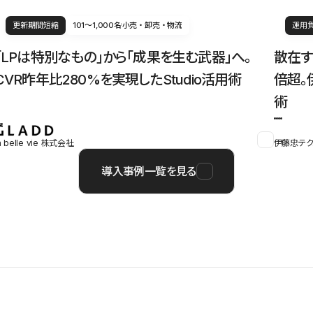
更新期間短縮
101〜1,000名
小売・卸売・物流
運用
「LPは特別なもの」から「成果を生む武器」へ。
散在す
CVR昨年比280%を実現したStudio活用術
倍超。
術
a belle vie 株式会社
伊藤忠テク
導入事例一覧を見る