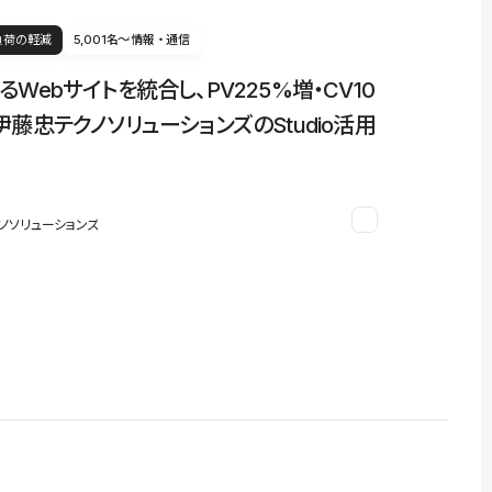
負荷の軽減
5,001名〜
情報・通信
るWebサイトを統合し、PV225%増・CV10
伊藤忠テクノソリューションズのStudio活用
ノソリューションズ