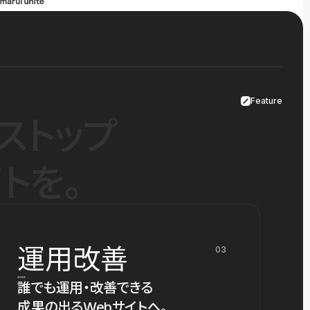
Feature
ストップ
トを。
運用改善
03
誰でも運用・改善できる
成果の出るWebサイトへ。