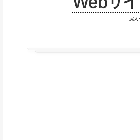
Webサ
属人