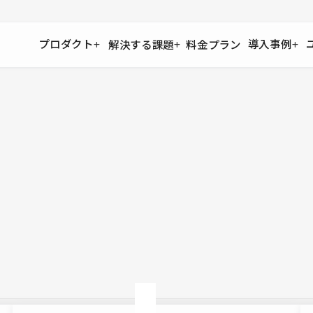
プロダクト
導入事例
解決する課題
料金プラン
運用
より自在に
事例インタビュー
大企業
リソー
お客様からの声をご紹介
サイト運用
Figma to Studio
Studio
制作会
導入企業
安心のバックアップや権限管理
デザインを一瞬でWebサイトに
テンプレ
様々な規模・業種の企業が
広告代
セキュリティ
Lottie for Studio
Studi
Studio Showcase
サイトの安全を守る仕組み
より豊かなアニメーション表現
制作事例
スター
Studioサイトギャラリー
ワークスペース
アクセシビリティ
Studio
複数プロジェクトを一括管理
Webサイトをすべての人に
飲食店
ユーザー
Studio
小売・E
Web制
Studio
ブログを
What'