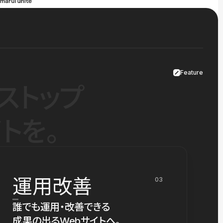
Feature
ストップ
トを。
運用改善
03
誰でも運用・改善できる
成果の出るWebサイトへ。