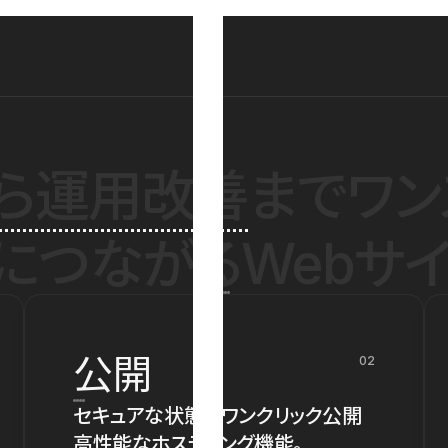
ら運用改善
までワン
につながるWebサイ
公開
02
セキュアな状態でワンクリック公開
高性能なホスティング機能。