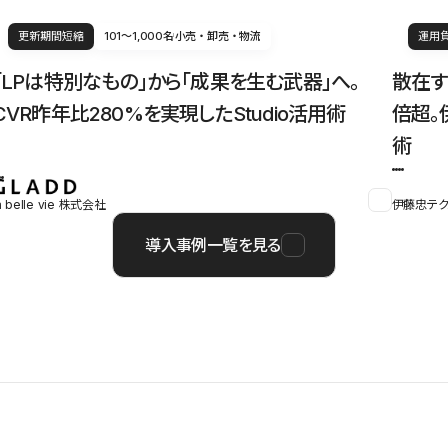
更新期間短縮
101〜1,000名
小売・卸売・物流
運用
「LPは特別なもの」から「成果を生む武器」へ。
散在す
CVR昨年比280%を実現したStudio活用術
倍超。
術
a belle vie 株式会社
伊藤忠テク
導入事例一覧を見る