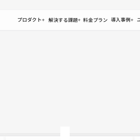
プロダクト
導入事例
解決する課題
料金プラン
運用
より自在に
事例インタビュー
大企業
リソー
お客様からの声をご紹介
サイト運用
Figma to Studio
Studio
制作会
導入企業
安心のバックアップや権限管理
デザインを一瞬でWebサイトに
テンプレ
様々な規模・業種の企業が
広告代
セキュリティ
Lottie for Studio
Studi
Studio Showcase
サイトの安全を守る仕組み
より豊かなアニメーション表現
制作事例
スター
Studioサイトギャラリー
ワークスペース
アクセシビリティ
Studio
複数プロジェクトを一括管理
Webサイトをすべての人に
飲食店
ユーザー
Studio
小売・E
Web制
Studio
ブログを
What'