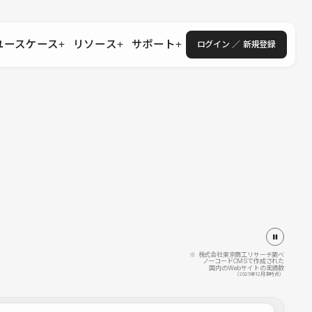
ユースケース
リソース
サポート
ログイン ／ 新規登録
・エンタープライズ
ス
相談窓口
学習コンテンツ
目的に沿ったサポートコンテンツを探す
 Store
Studio Academy
社
よくある質問
ートから始める
公式YouTubeの動画で学ぶ
採用
導入にあたってよくある質問を探す
理店・コンサル
o Showcase
全国ワークショップ
ヘルプセンター
を見る
基本操作を学ぶイベントを探す
トアップ
操作や機能に関するマニュアルを探す
 Community
セミナー
システムステータス
同士で繋がり知見を深める
技術向上に役立つイベントを探す
不具合・障害情報を確認する
 Experts
C
作会社を探す
※ 株式会社東京商工リサーチ調べ
ノーコードCMSで作成された
国内のWebサイトの実績数
 Blog
（2025年12月末時点）
見る
s New