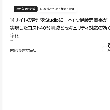
運用負荷の軽減
5,001名〜
小売・卸売・物流
14サイトの管理をStudioに一本化。伊藤忠商事が
実現したコスト40%削減とセキュリティ対応の効
率化
伊藤忠商事株式会社
l