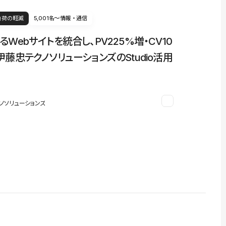
負荷の軽減
5,001名〜
情報・通信
るWebサイトを統合し、PV225%増・CV10
伊藤忠テクノソリューションズのStudio活用
ノソリューションズ