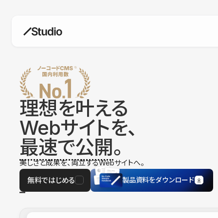
構築
デザインエディタ
コードを書かずにデザイン自体を自
在に
理想を叶える
CMS
Webサイトを、
柔軟なコンテンツ管理システム
最速で公開
。
フォーム
フォーム設置もノーコードで完結
美しさと成果を、両立するWebサイトへ。
SEO
検索エンジン向けの設定項目も充実
無料ではじめる
製品資料をダウンロード