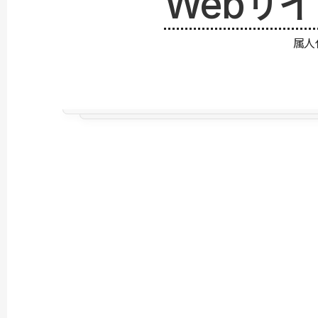
Webサ
属人