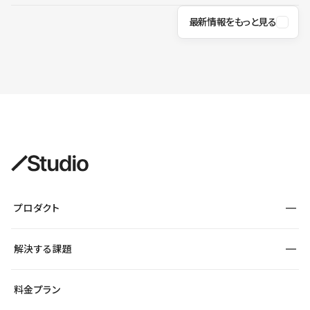
最新情報をもっと見る
プロダクト
構築
解決する課題
デザインエディタ
CMS
サイト種別から探す
料金プラン
コーポレートサイト
フォーム