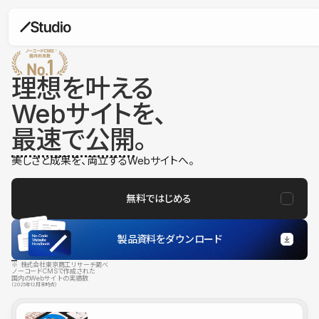
理想を叶える
Webサイトを、
最速で公開
。
美しさと成果を、両立するWebサイトへ。
無料ではじめる
製品資料をダウンロード
※ 株式会社東京商工リサーチ調べ
ノーコードCMSで作成された
国内のWebサイトの実績数
（2025年12月末時点）