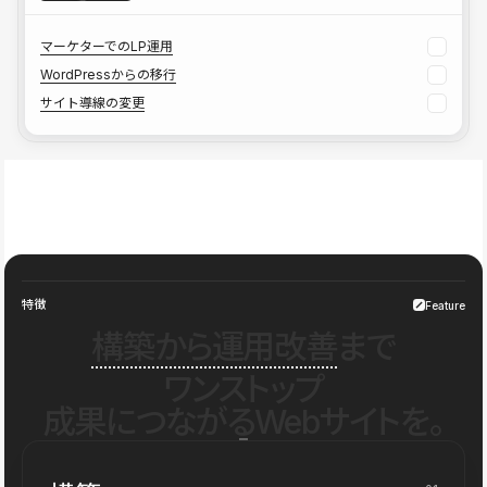
マーケターでのLP運用
WordPressからの移行
サイト導線の変更
特徴
Feature
構築から運用改善
まで
ワンストップ
成果につながるWebサイトを。