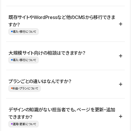
コーポレートサイト、サービスサイト、LP、採用サイト、ブロ
既存サイトやWordPressなど他のCMSから移行できま
グ・メディア、イベントサイト、店舗・商品紹介サイト、ポートフ
すか？
ォリオなど幅広く制作できます。
導入・移行について
制作事例はこちら
はい。既存サイトの構成やコンテンツ、URLを整理したうえで、
大規模サイト向けの相談はできますか？
Studio上に再構築する形で移行できます。 WordPressの場合は、
導入・移行について
XMLファイルを使って投稿記事や固定ページ、カテゴリー、タグな
どの一部データをStudio CMSへインポートできます。ただし、サ
はい。アクセス規模が大きいサイトや、複数部門での運用、権限管
プランごとの違いはなんですか？
イト全体のデザインや設定がそのまま移行されるわけではないた
理、セキュリティ確認、既存システムとの連携など、個別の要件が
料金・プランについて
め、移行後にページ構成やデザイン、CMS設計、URL・リダイレク
ある場合はご相談いただけます。サイトの規模や運用体制に応じ
ト設定などの確認が必要です。
て、適したプランや進め方をご案内します。要件が固まりきってい
公開ページ数、バージョン履歴の期間、CMS利用数の上限、権限
デザインの知識がない担当者でも、ページを更新・追加
ない段階でも、お問い合わせください。
管理の有無などがプランごとに異なります。詳しくは料金プランペ
できますか？
お問合せはこちら
ージをご覧ください。
運用・更新について
料金プランはこちら