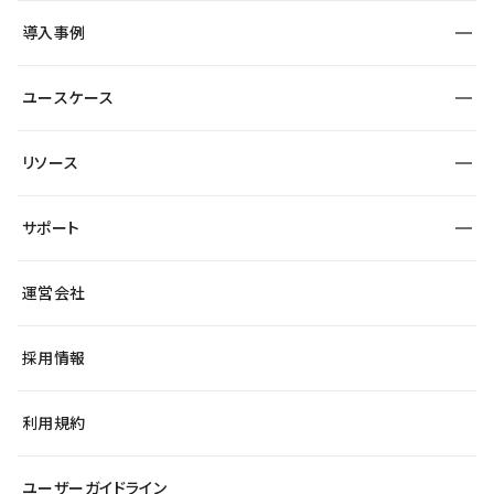
SEO
採用サイト
導入事例
運用
サービスサイト
サイト運用
事例インタビュー
業種から探す
ユースケース
セキュリティ
導入企業
宿泊・レジャー
大企業・エンタープライズ
ワークスペース
サイト制作事例
エンタメ
リソース
より自在に
制作会社
自治体
テンプレートを探す
Figma to Studio
広告代理店・コンサル
サポート
課題から探す
制作会社を探す
Lottie for Studio
スタートアップ
マーケターでのLP運用
総合窓口
サイト制作事例
アクセシビリティ
運営会社
飲食店
よくある質問
WordPressからの移行
ブログ
ヘルプセンター
小売・EC
サイト導線の変更
最新情報
採用情報
システムステータス
Studio Community
学習コンテンツ
利用規約
公式YouTube
全国ワークショップ
ユーザーガイドライン