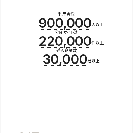
利用者数
900,000
人以上
公開サイト数
220,000
件以上
導入企業数
30,000
社以上