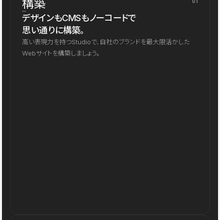
構築
01
デザインもCMSもノーコードで
思い通りに構築。
高い表現力を持つStudioで、自社のブランドを最大限活かした
Webサイトを構築しましょう。