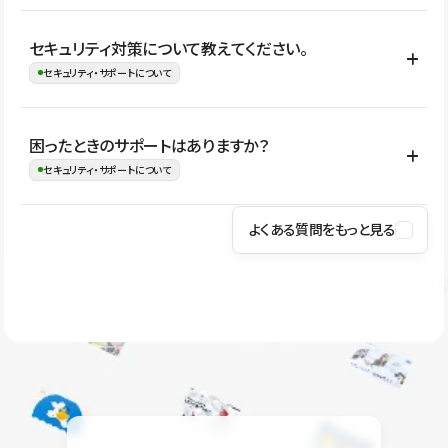
はい。CMSやコンポーネントを活用して更新範囲を設計しておく
セキュリティ対策について教えてください。
ことで、デザインを崩しにくい状態で運用できます。 さらにコン
セキュリティ・サポートについて
テンツ編集モードを使うと、編集できる範囲をテキスト・画像・ア
イコンなどに絞れるため、担当者ごとの見た目のばらつきを抑え
Studioでは、公開サイトやサービスを安全に利用できるよう、通信
困ったときのサポートはありますか？
ながらレイアウトに影響を与えずに更新作業を進めやすくなりま
の暗号化、データ保護、アクセス管理、脆弱性対策など、複数の観
セキュリティ・サポートについて
す。
点からセキュリティ対策を行っています。Studioで公開したサイト
はSSL/TLSによる通信暗号化に対応しており、悪質なスクリプトの
よくある質問をもっと見る
操作方法や機能については、ヘルプセンターでご確認いただけま
実行制限や、不正アクセス・攻撃への対策も実施しています。
す。編集、公開、CMS、フォーム、ドメイン設定など、目的に合
Studioのセキュリティ対策について
わせて記事を検索できます。有人サポート（チャット）は Mini プ
ラン以上のご契約プロジェクトでご利用いただけます。そのほか、
ユーザー同士で質問・相談できるコミュニティもご利用ください。
ヘルプセンターはこちら