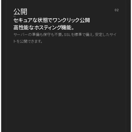
公開
02
セキュアな状態でワンクリック公開
高性能なホスティング機能。
サーバーの準備も保守も不要。SSLを標準で備え、安定したサイ
トを公開できます。