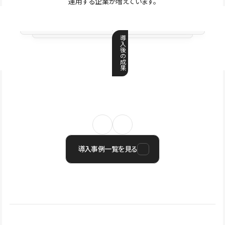
運用する企業が増えています。
導
入
後
の
成
果
導入事例一覧を見る