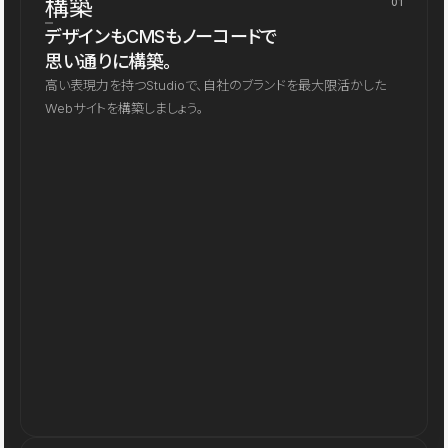
構築
01
デザインもCMSもノーコードで
思い通りに構築。
高い表現力を持つStudioで、自社のブランドを最大限活かした
Webサイトを構築しましょう。