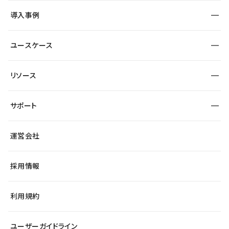
SEO
採用サイト
導入事例
運用
サービスサイト
サイト運用
事例インタビュー
業種から探す
ユースケース
セキュリティ
導入企業
宿泊・レジャー
大企業・エンタープライズ
ワークスペース
サイト制作事例
エンタメ
リソース
より自在に
制作会社
自治体
テンプレートを探す
Figma to Studio
広告代理店・コンサル
サポート
課題から探す
制作会社を探す
Lottie for Studio
スタートアップ
マーケターでのLP運用
総合窓口
サイト制作事例
アクセシビリティ
運営会社
飲食店
よくある質問
WordPressからの移行
ブログ
ヘルプセンター
小売・EC
サイト導線の変更
最新情報
採用情報
システムステータス
Studio Community
学習コンテンツ
利用規約
公式YouTube
全国ワークショップ
ユーザーガイドライン