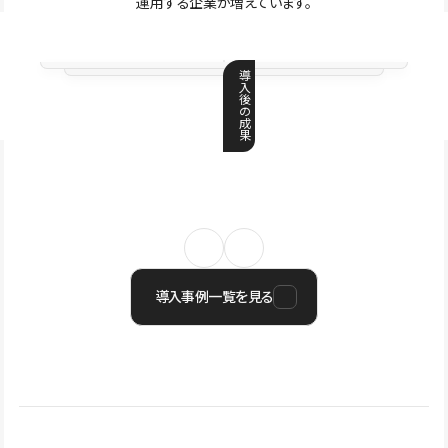
運用する企業が増えています。
導
入
後
の
成
果
導入事例一覧を見る