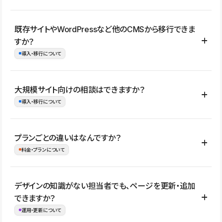
コーポレートサイト、サービスサイト、LP、採用サイト、ブロ
既存サイトやWordPressなど他のCMSから移行できま
グ・メディア、イベントサイト、店舗・商品紹介サイト、ポートフ
すか？
ォリオなど幅広く制作できます。
導入・移行について
制作事例はこちら
はい。既存サイトの構成やコンテンツ、URLを整理したうえで、
大規模サイト向けの相談はできますか？
Studio上に再構築する形で移行できます。 WordPressの場合は、
導入・移行について
XMLファイルを使って投稿記事や固定ページ、カテゴリー、タグな
どの一部データをStudio CMSへインポートできます。ただし、サ
はい。アクセス規模が大きいサイトや、複数部門での運用、権限管
プランごとの違いはなんですか？
イト全体のデザインや設定がそのまま移行されるわけではないた
理、セキュリティ確認、既存システムとの連携など、個別の要件が
料金・プランについて
め、移行後にページ構成やデザイン、CMS設計、URL・リダイレク
ある場合はご相談いただけます。サイトの規模や運用体制に応じ
ト設定などの確認が必要です。
て、適したプランや進め方をご案内します。要件が固まりきってい
公開ページ数、バージョン履歴の期間、CMS利用数の上限、権限
デザインの知識がない担当者でも、ページを更新・追加
ない段階でも、お問い合わせください。
管理の有無などがプランごとに異なります。詳しくは料金プランペ
できますか？
お問合せはこちら
ージをご覧ください。
運用・更新について
料金プランはこちら