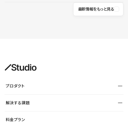
最新情報をもっと見る
プロダクト
構築
解決する課題
デザインエディタ
CMS
サイト種別から探す
料金プラン
コーポレートサイト
フォーム