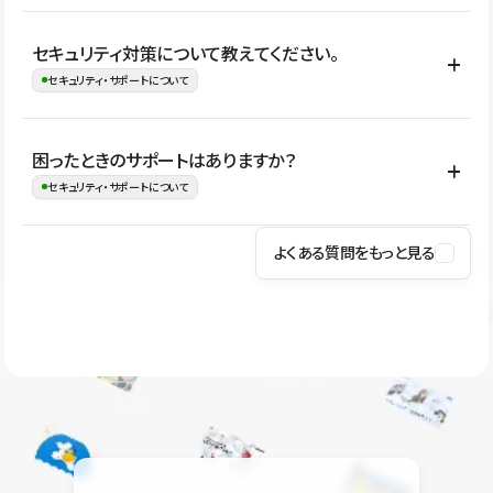
はい。CMSやコンポーネントを活用して更新範囲を設計しておく
セキュリティ対策について教えてください。
ことで、デザインを崩しにくい状態で運用できます。 さらにコン
セキュリティ・サポートについて
テンツ編集モードを使うと、編集できる範囲をテキスト・画像・ア
イコンなどに絞れるため、担当者ごとの見た目のばらつきを抑え
Studioでは、公開サイトやサービスを安全に利用できるよう、通信
困ったときのサポートはありますか？
ながらレイアウトに影響を与えずに更新作業を進めやすくなりま
の暗号化、データ保護、アクセス管理、脆弱性対策など、複数の観
セキュリティ・サポートについて
す。
点からセキュリティ対策を行っています。Studioで公開したサイト
はSSL/TLSによる通信暗号化に対応しており、悪質なスクリプトの
よくある質問をもっと見る
操作方法や機能については、ヘルプセンターでご確認いただけま
実行制限や、不正アクセス・攻撃への対策も実施しています。
す。編集、公開、CMS、フォーム、ドメイン設定など、目的に合
Studioのセキュリティ対策について
わせて記事を検索できます。有人サポート（チャット）は Mini プ
ラン以上のご契約プロジェクトでご利用いただけます。そのほか、
ユーザー同士で質問・相談できるコミュニティもご利用ください。
ヘルプセンターはこちら