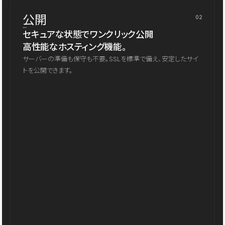
公開
02
セキュアな状態でワンクリック公開
高性能なホスティング機能。
サーバーの準備も保守も不要。SSLを標準で備え、安定したサイ
トを公開できます。