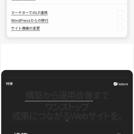
マーケターでのLP運用
WordPressからの移行
サイト導線の変更
特徴
Feature
構築から運用改善
まで
ワンストップ
成果につながるWebサイトを。