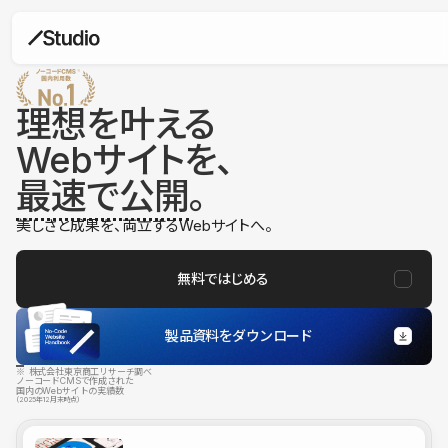
理想を叶える
Webサイトを、
最速で公開
。
美しさと成果を、両立するWebサイトへ。
無料ではじめる
製品資料をダウンロード
※ 株式会社東京商工リサーチ調べ
ノーコードCMSで作成された
国内のWebサイトの実績数
（2025年12月末時点）