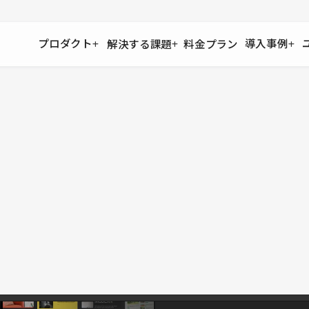
プロダクト
導入事例
解決する課題
料金プラン
運用
より自在に
事例インタビュー
大企業
リソー
お客様からの声をご紹介
サイト運用
Figma to Studio
Studio
制作会
導入企業
安心のバックアップや権限管理
デザインを一瞬でWebサイトに
テンプレ
様々な規模・業種の企業が
広告代
セキュリティ
Lottie for Studio
Studi
Studio Showcase
サイトの安全を守る仕組み
より豊かなアニメーション表現
制作事例
スター
Studioサイトギャラリー
ワークスペース
アクセシビリティ
Studio
複数プロジェクトを一括管理
Webサイトをすべての人に
飲食店
ユーザー
Studio
小売・E
Web制
Studio
ブログを
What'