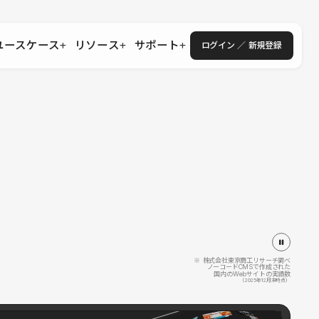
ユースケース
リソース
サポート
ログイン ／ 新規登録
・エンタープライズ
ス
相談窓口
学習コンテンツ
目的に沿ったサポートコンテンツを探す
 Store
Studio Academy
社
よくある質問
ートから始める
公式YouTubeの動画で学ぶ
採用
導入にあたってよくある質問を探す
理店・コンサル
o Showcase
全国ワークショップ
ヘルプセンター
を見る
基本操作を学ぶイベントを探す
トアップ
操作や機能に関するマニュアルを探す
 Community
セミナー
システムステータス
同士で繋がり知見を深める
技術向上に役立つイベントを探す
不具合・障害情報を確認する
 Experts
C
作会社を探す
※ 株式会社東京商工リサーチ調べ
ノーコードCMSで作成された
国内のWebサイトの実績数
 Blog
（2025年12月末時点）
見る
s New