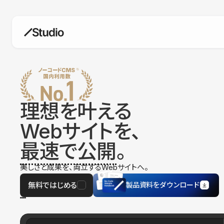
構築
デザインエディタ
コードを書かずにデザイン自体を自
在に
理想を叶える
CMS
Webサイトを、
柔軟なコンテンツ管理システム
最速で公開
。
フォーム
フォーム設置もノーコードで完結
美しさと成果を、両立するWebサイトへ。
SEO
検索エンジン向けの設定項目も充実
無料ではじめる
製品資料をダウンロード