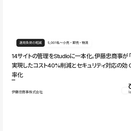
運用負荷の軽減
5,001名〜
小売・卸売・物流
14サイトの管理をStudioに一本化。伊藤忠商事が
実現したコスト40%削減とセキュリティ対応の効
率化
伊藤忠商事株式会社
l