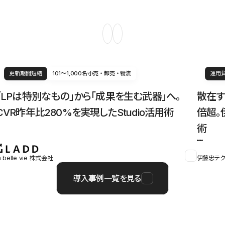
更新期間短縮
101〜1,000名
小売・卸売・物流
運用
「LPは特別なもの」から「成果を生む武器」へ。
散在す
CVR昨年比280%を実現したStudio活用術
倍超。
術
a belle vie 株式会社
伊藤忠テク
導入事例一覧を見る