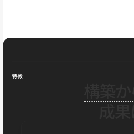
特徴
構築か
成果