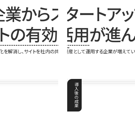
企業からスタートアッ
イトの有効活用
が進ん
化を解消し、サイトを社内の共有資産として運用する企業が増えてい
導
入
後
の
成
果