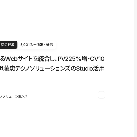
負荷の軽減
5,001名〜
情報・通信
るWebサイトを統合し、PV225%増・CV10
伊藤忠テクノソリューションズのStudio活用
ノソリューションズ