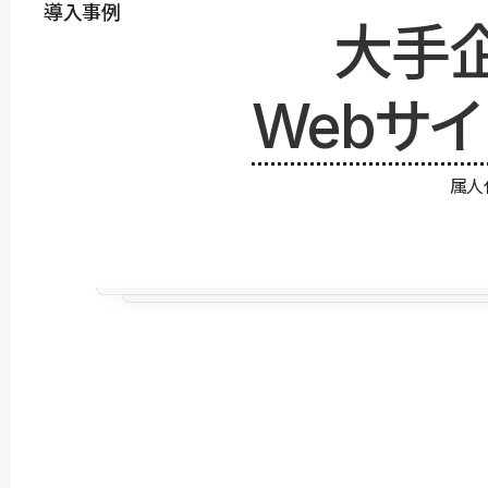
導入事例
大手
Webサ
属人