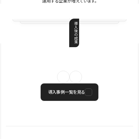
運用する企業が増えています。
導
入
後
の
成
果
導入事例一覧を見る