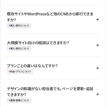
コーポレートサイト、サービスサイト、LP、採用サイト、ブロ
既存サイトやWordPressなど他のCMSから移行できま
グ・メディア、イベントサイト、店舗・商品紹介サイト、ポートフ
すか？
ォリオなど幅広く制作できます。
導入・移行について
制作事例はこちら
はい。既存サイトの構成やコンテンツ、URLを整理したうえで、
大規模サイト向けの相談はできますか？
Studio上に再構築する形で移行できます。 WordPressの場合は、
導入・移行について
XMLファイルを使って投稿記事や固定ページ、カテゴリー、タグな
どの一部データをStudio CMSへインポートできます。ただし、サ
はい。アクセス規模が大きいサイトや、複数部門での運用、権限管
プランごとの違いはなんですか？
イト全体のデザインや設定がそのまま移行されるわけではないた
理、セキュリティ確認、既存システムとの連携など、個別の要件が
料金・プランについて
め、移行後にページ構成やデザイン、CMS設計、URL・リダイレク
ある場合はご相談いただけます。サイトの規模や運用体制に応じ
ト設定などの確認が必要です。
て、適したプランや進め方をご案内します。要件が固まりきってい
公開ページ数、バージョン履歴の期間、CMS利用数の上限、権限
デザインの知識がない担当者でも、ページを更新・追加
ない段階でも、お問い合わせください。
管理の有無などがプランごとに異なります。詳しくは料金プランペ
できますか？
お問合せはこちら
ージをご覧ください。
運用・更新について
料金プランはこちら