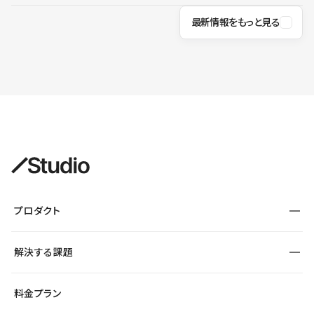
最新情報をもっと見る
プロダクト
構築
解決する課題
デザインエディタ
CMS
サイト種別から探す
料金プラン
コーポレートサイト
フォーム