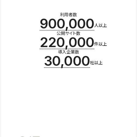
利用者数
900,000
人以上
公開サイト数
220,000
件以上
導入企業数
30,000
社以上