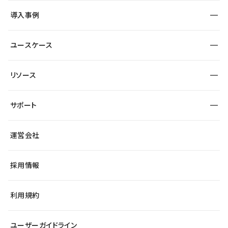
SEO
採用サイト
導入事例
運用
サービスサイト
サイト運用
事例インタビュー
業種から探す
ユースケース
セキュリティ
導入企業
宿泊・レジャー
大企業・エンタープライズ
ワークスペース
サイト制作事例
エンタメ
リソース
より自在に
制作会社
自治体
テンプレートを探す
Figma to Studio
広告代理店・コンサル
サポート
課題から探す
制作会社を探す
Lottie for Studio
スタートアップ
マーケターでのLP運用
総合窓口
サイト制作事例
アクセシビリティ
運営会社
飲食店
よくある質問
WordPressからの移行
ブログ
ヘルプセンター
小売・EC
サイト導線の変更
最新情報
採用情報
システムステータス
Studio Community
学習コンテンツ
利用規約
公式YouTube
全国ワークショップ
ユーザーガイドライン