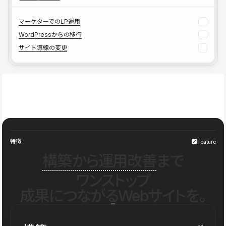
マーケターでのLP運用
WordPressからの移行
サイト導線の変更
特徴
Feature
構築から運用改善
まで
ワンストップ
成果につながるWebサイトを。