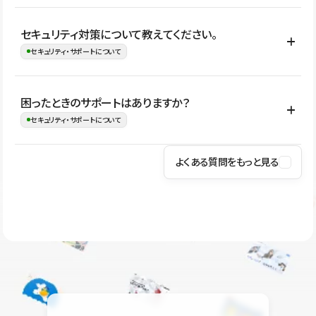
はい。CMSやコンポーネントを活用して更新範囲を設計しておく
セキュリティ対策について教えてください。
ことで、デザインを崩しにくい状態で運用できます。 さらにコン
セキュリティ・サポートについて
テンツ編集モードを使うと、編集できる範囲をテキスト・画像・ア
イコンなどに絞れるため、担当者ごとの見た目のばらつきを抑え
Studioでは、公開サイトやサービスを安全に利用できるよう、通信
困ったときのサポートはありますか？
ながらレイアウトに影響を与えずに更新作業を進めやすくなりま
の暗号化、データ保護、アクセス管理、脆弱性対策など、複数の観
セキュリティ・サポートについて
す。
点からセキュリティ対策を行っています。Studioで公開したサイト
はSSL/TLSによる通信暗号化に対応しており、悪質なスクリプトの
よくある質問をもっと見る
操作方法や機能については、ヘルプセンターでご確認いただけま
実行制限や、不正アクセス・攻撃への対策も実施しています。
す。編集、公開、CMS、フォーム、ドメイン設定など、目的に合
Studioのセキュリティ対策について
わせて記事を検索できます。有人サポート（チャット）は Mini プ
ラン以上のご契約プロジェクトでご利用いただけます。そのほか、
ユーザー同士で質問・相談できるコミュニティもご利用ください。
ヘルプセンターはこちら