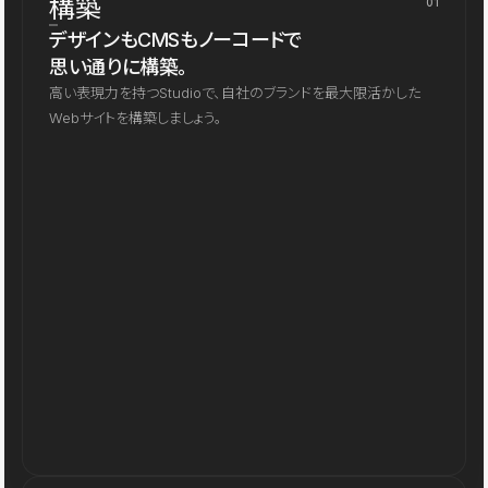
構築
01
デザインもCMSもノーコードで
思い通りに構築。
高い表現力を持つStudioで、自社のブランドを最大限活かした
Webサイトを構築しましょう。