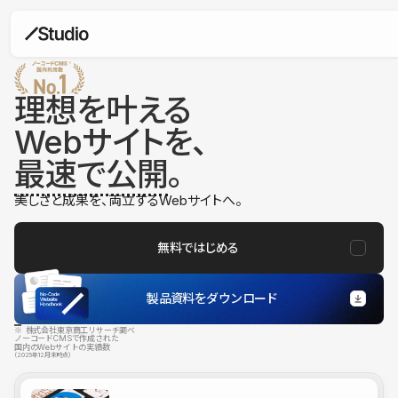
理想を叶える
Webサイトを、
最速で公開
。
美しさと成果を、両立するWebサイトへ。
無料ではじめる
製品資料をダウンロード
※ 株式会社東京商工リサーチ調べ
ノーコードCMSで作成された
国内のWebサイトの実績数
（2025年12月末時点）