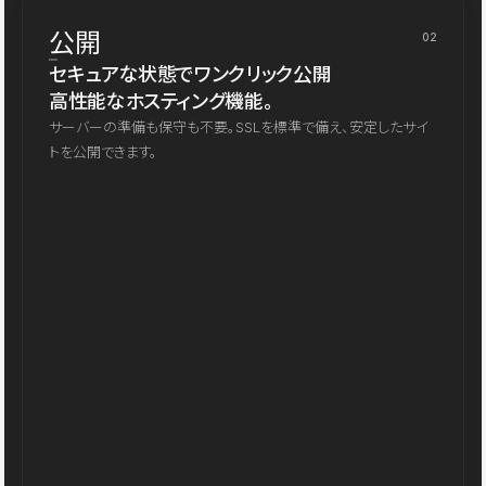
公開
02
セキュアな状態でワンクリック公開
高性能なホスティング機能。
サーバーの準備も保守も不要。SSLを標準で備え、安定したサイ
トを公開できます。