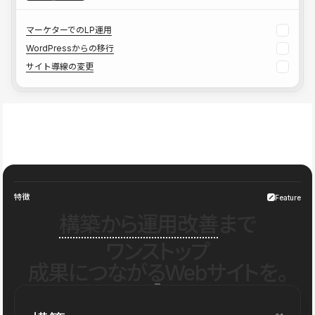
マーケターでのLP運用
WordPressからの移行
サイト導線の変更
特徴
Feature
構築から運用改善
まで
ワンストップ
成果につながるWebサイトを。