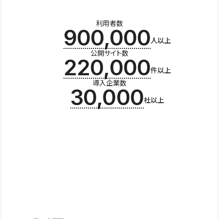
利用者数
900,000
人以上
公開サイト数
220,000
件以上
導入企業数
30,000
社以上