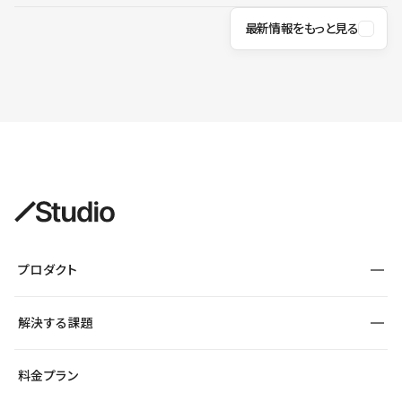
最新情報をもっと見る
プロダクト
構築
解決する課題
デザインエディタ
CMS
サイト種別から探す
料金プラン
コーポレートサイト
フォーム