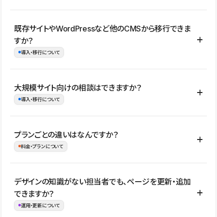
コーポレートサイト、サービスサイト、LP、採用サイト、ブロ
既存サイトやWordPressなど他のCMSから移行できま
グ・メディア、イベントサイト、店舗・商品紹介サイト、ポートフ
すか？
ォリオなど幅広く制作できます。
導入・移行について
制作事例はこちら
はい。既存サイトの構成やコンテンツ、URLを整理したうえで、
大規模サイト向けの相談はできますか？
Studio上に再構築する形で移行できます。 WordPressの場合は、
導入・移行について
XMLファイルを使って投稿記事や固定ページ、カテゴリー、タグな
どの一部データをStudio CMSへインポートできます。ただし、サ
はい。アクセス規模が大きいサイトや、複数部門での運用、権限管
プランごとの違いはなんですか？
イト全体のデザインや設定がそのまま移行されるわけではないた
理、セキュリティ確認、既存システムとの連携など、個別の要件が
料金・プランについて
め、移行後にページ構成やデザイン、CMS設計、URL・リダイレク
ある場合はご相談いただけます。サイトの規模や運用体制に応じ
ト設定などの確認が必要です。
て、適したプランや進め方をご案内します。要件が固まりきってい
公開ページ数、バージョン履歴の期間、CMS利用数の上限、権限
デザインの知識がない担当者でも、ページを更新・追加
ない段階でも、お問い合わせください。
管理の有無などがプランごとに異なります。詳しくは料金プランペ
できますか？
お問合せはこちら
ージをご覧ください。
運用・更新について
料金プランはこちら