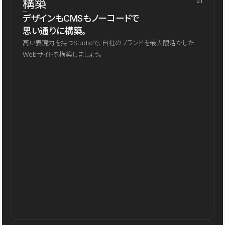
構築
01
デザインもCMSもノーコードで
思い通りに構築。
高い表現力を持つStudioで、自社のブランドを最大限活かした
Webサイトを構築しましょう。