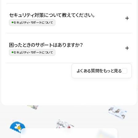
はい。CMSやコンポーネントを活用して更新範囲を設計しておく
セキュリティ対策について教えてください。
ことで、デザインを崩しにくい状態で運用できます。 さらにコン
セキュリティ・サポートについて
テンツ編集モードを使うと、編集できる範囲をテキスト・画像・ア
イコンなどに絞れるため、担当者ごとの見た目のばらつきを抑え
Studioでは、公開サイトやサービスを安全に利用できるよう、通信
困ったときのサポートはありますか？
ながらレイアウトに影響を与えずに更新作業を進めやすくなりま
の暗号化、データ保護、アクセス管理、脆弱性対策など、複数の観
セキュリティ・サポートについて
す。
点からセキュリティ対策を行っています。Studioで公開したサイト
はSSL/TLSによる通信暗号化に対応しており、悪質なスクリプトの
よくある質問をもっと見る
操作方法や機能については、ヘルプセンターでご確認いただけま
実行制限や、不正アクセス・攻撃への対策も実施しています。
す。編集、公開、CMS、フォーム、ドメイン設定など、目的に合
Studioのセキュリティ対策について
わせて記事を検索できます。有人サポート（チャット）は Mini プ
ラン以上のご契約プロジェクトでご利用いただけます。そのほか、
ユーザー同士で質問・相談できるコミュニティもご利用ください。
ヘルプセンターはこちら