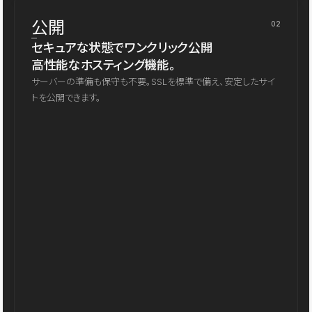
公開
02
セキュアな状態でワンクリック公開
高性能なホスティング機能。
サーバーの準備も保守も不要。SSLを標準で備え、安定したサイ
トを公開できます。