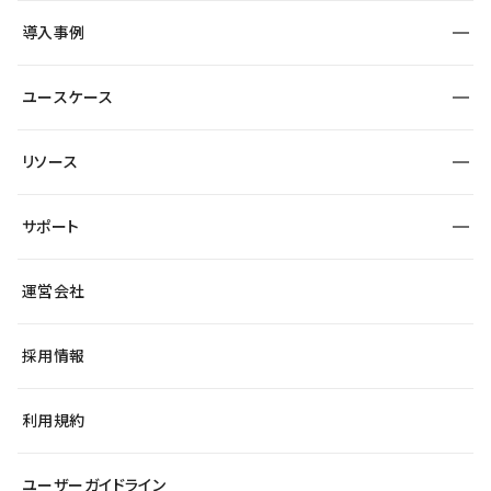
SEO
採用サイト
導入事例
運用
サービスサイト
サイト運用
事例インタビュー
業種から探す
ユースケース
セキュリティ
導入企業
宿泊・レジャー
大企業・エンタープライズ
ワークスペース
サイト制作事例
エンタメ
リソース
より自在に
制作会社
自治体
テンプレートを探す
Figma to Studio
広告代理店・コンサル
サポート
課題から探す
制作会社を探す
Lottie for Studio
スタートアップ
マーケターでのLP運用
総合窓口
サイト制作事例
アクセシビリティ
運営会社
飲食店
よくある質問
WordPressからの移行
ブログ
ヘルプセンター
小売・EC
サイト導線の変更
最新情報
採用情報
システムステータス
Studio Community
学習コンテンツ
利用規約
公式YouTube
全国ワークショップ
ユーザーガイドライン