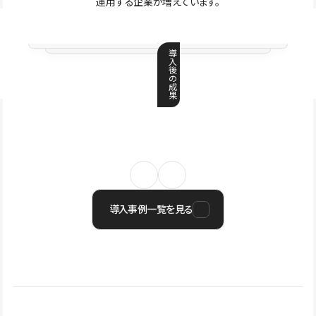
運用する企業が増えています。
導
入
後
の
成
果
導入事例一覧を見る