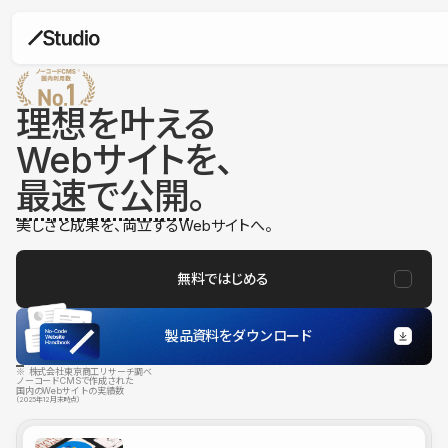
理想を叶える
Webサイトを、
最速で公開
。
美しさと成果を、両立するWebサイトへ。
無料ではじめる
製品資料をダウンロード
※ 株式会社東京商工リサーチ調べ
ノーコードCMSで作成された
国内のWebサイトの実績数
（2025年12月末時点）