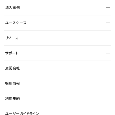
SEO
採用サイト
導入事例
運用
サービスサイト
サイト運用
事例インタビュー
業種から探す
ユースケース
セキュリティ
導入企業
宿泊・レジャー
大企業・エンタープライズ
ワークスペース
サイト制作事例
エンタメ
リソース
より自在に
制作会社
自治体
テンプレートを探す
Figma to Studio
広告代理店・コンサル
サポート
課題から探す
制作会社を探す
Lottie for Studio
スタートアップ
マーケターでのLP運用
総合窓口
サイト制作事例
アクセシビリティ
運営会社
飲食店
よくある質問
WordPressからの移行
ブログ
ヘルプセンター
小売・EC
サイト導線の変更
最新情報
採用情報
システムステータス
Studio Community
学習コンテンツ
利用規約
公式YouTube
全国ワークショップ
ユーザーガイドライン