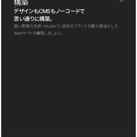
構築
01
デザインもCMSもノーコードで
思い通りに構築。
高い表現力を持つStudioで、自社のブランドを最大限活かした
Webサイトを構築しましょう。