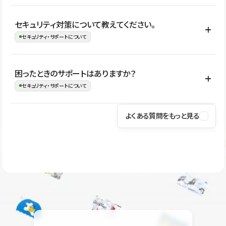
はい。CMSやコンポーネントを活用して更新範囲を設計しておく
セキュリティ対策について教えてください。
ことで、デザインを崩しにくい状態で運用できます。 さらにコン
セキュリティ・サポートについて
テンツ編集モードを使うと、編集できる範囲をテキスト・画像・ア
イコンなどに絞れるため、担当者ごとの見た目のばらつきを抑え
Studioでは、公開サイトやサービスを安全に利用できるよう、通信
困ったときのサポートはありますか？
ながらレイアウトに影響を与えずに更新作業を進めやすくなりま
の暗号化、データ保護、アクセス管理、脆弱性対策など、複数の観
セキュリティ・サポートについて
す。
点からセキュリティ対策を行っています。Studioで公開したサイト
はSSL/TLSによる通信暗号化に対応しており、悪質なスクリプトの
よくある質問をもっと見る
操作方法や機能については、ヘルプセンターでご確認いただけま
実行制限や、不正アクセス・攻撃への対策も実施しています。
す。編集、公開、CMS、フォーム、ドメイン設定など、目的に合
Studioのセキュリティ対策について
わせて記事を検索できます。有人サポート（チャット）は Mini プ
ラン以上のご契約プロジェクトでご利用いただけます。そのほか、
ユーザー同士で質問・相談できるコミュニティもご利用ください。
ヘルプセンターはこちら