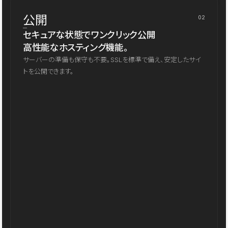
公開
02
セキュアな状態でワンクリック公開
高性能なホスティング機能。
サーバーの準備も保守も不要。SSLを標準で備え、安定したサイ
トを公開できます。