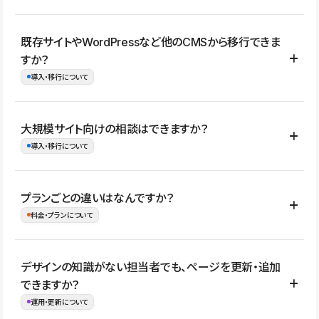
コーポレートサイト、サービスサイト、LP、採用サイト、ブロ
既存サイトやWordPressなど他のCMSから移行できま
グ・メディア、イベントサイト、店舗・商品紹介サイト、ポートフ
すか？
ォリオなど幅広く制作できます。
導入・移行について
制作事例はこちら
はい。既存サイトの構成やコンテンツ、URLを整理したうえで、
大規模サイト向けの相談はできますか？
Studio上に再構築する形で移行できます。 WordPressの場合は、
導入・移行について
XMLファイルを使って投稿記事や固定ページ、カテゴリー、タグな
どの一部データをStudio CMSへインポートできます。ただし、サ
はい。アクセス規模が大きいサイトや、複数部門での運用、権限管
プランごとの違いはなんですか？
イト全体のデザインや設定がそのまま移行されるわけではないた
理、セキュリティ確認、既存システムとの連携など、個別の要件が
料金・プランについて
め、移行後にページ構成やデザイン、CMS設計、URL・リダイレク
ある場合はご相談いただけます。サイトの規模や運用体制に応じ
ト設定などの確認が必要です。
て、適したプランや進め方をご案内します。要件が固まりきってい
公開ページ数、バージョン履歴の期間、CMS利用数の上限、権限
デザインの知識がない担当者でも、ページを更新・追加
ない段階でも、お問い合わせください。
管理の有無などがプランごとに異なります。詳しくは料金プランペ
できますか？
お問合せはこちら
ージをご覧ください。
運用・更新について
料金プランはこちら