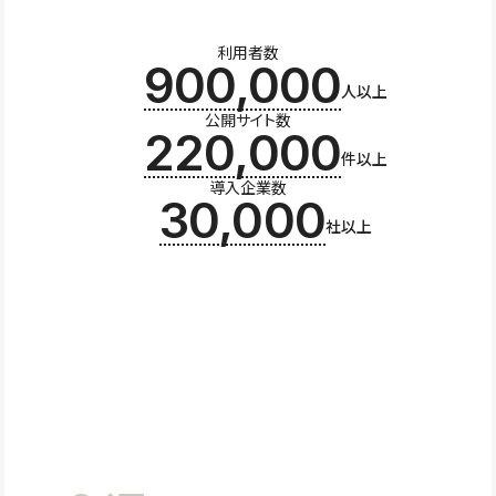
利用者数
900,000
人以上
公開サイト数
220,000
件以上
導入企業数
30,000
社以上