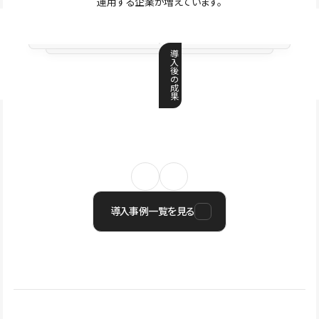
運用する企業が増えています。
導
入
後
の
成
果
導入事例一覧を見る