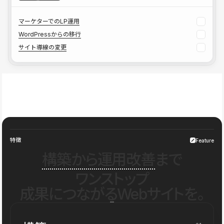
マーケターでのLP運用
WordPressからの移行
サイト導線の変更
特徴
Feature
構築から運用改善
まで
ワンストップ
成果につながるWebサイトを。