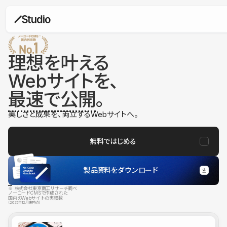
理想を叶える
Webサイトを、
最速で公開
。
美しさと成果を、両立するWebサイトへ。
無料ではじめる
製品資料をダウンロード
※ 株式会社東京商工リサーチ調べ
ノーコードCMSで作成された
国内のWebサイトの実績数
（2025年12月末時点）