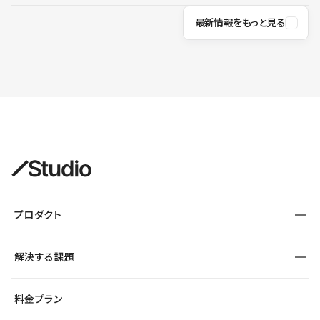
最新情報をもっと見る
プロダクト
構築
解決する課題
デザインエディタ
CMS
サイト種別から探す
料金プラン
コーポレートサイト
フォーム