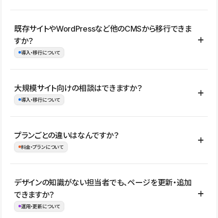
コーポレートサイト、サービスサイト、LP、採用サイト、ブロ
既存サイトやWordPressなど他のCMSから移行できま
グ・メディア、イベントサイト、店舗・商品紹介サイト、ポートフ
すか？
ォリオなど幅広く制作できます。
導入・移行について
制作事例はこちら
はい。既存サイトの構成やコンテンツ、URLを整理したうえで、
大規模サイト向けの相談はできますか？
Studio上に再構築する形で移行できます。 WordPressの場合は、
導入・移行について
XMLファイルを使って投稿記事や固定ページ、カテゴリー、タグな
どの一部データをStudio CMSへインポートできます。ただし、サ
はい。アクセス規模が大きいサイトや、複数部門での運用、権限管
プランごとの違いはなんですか？
イト全体のデザインや設定がそのまま移行されるわけではないた
理、セキュリティ確認、既存システムとの連携など、個別の要件が
料金・プランについて
め、移行後にページ構成やデザイン、CMS設計、URL・リダイレク
ある場合はご相談いただけます。サイトの規模や運用体制に応じ
ト設定などの確認が必要です。
て、適したプランや進め方をご案内します。要件が固まりきってい
公開ページ数、バージョン履歴の期間、CMS利用数の上限、権限
デザインの知識がない担当者でも、ページを更新・追加
ない段階でも、お問い合わせください。
管理の有無などがプランごとに異なります。詳しくは料金プランペ
できますか？
お問合せはこちら
ージをご覧ください。
運用・更新について
料金プランはこちら