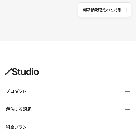
最新情報をもっと見る
プロダクト
構築
解決する課題
デザインエディタ
CMS
サイト種別から探す
料金プラン
コーポレートサイト
フォーム