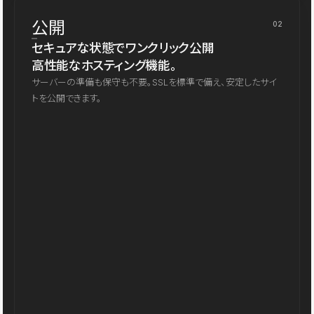
公開
02
セキュアな状態でワンクリック公開
高性能なホスティング機能。
サーバーの準備も保守も不要。SSLを標準で備え、安定したサイ
トを公開できます。