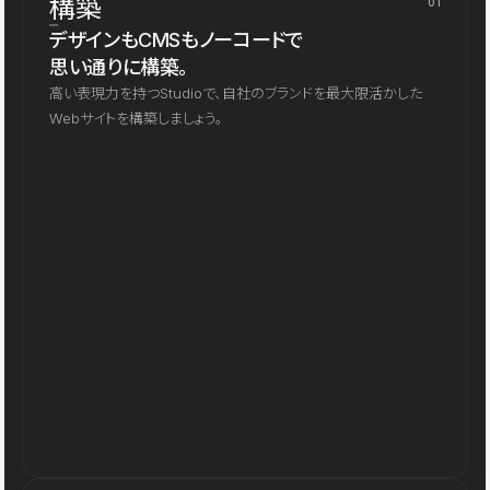
構築
01
デザインもCMSもノーコードで
思い通りに構築。
高い表現力を持つStudioで、自社のブランドを最大限活かした
Webサイトを構築しましょう。