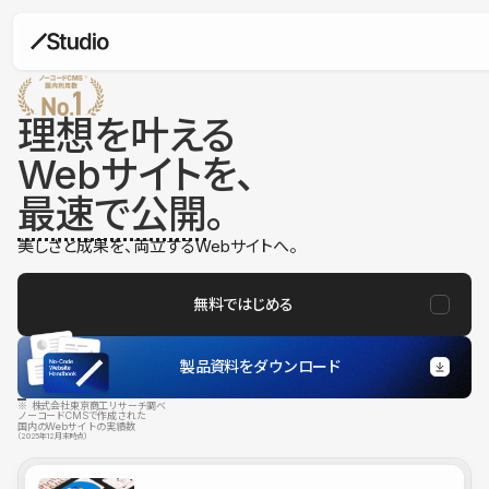
理想を叶える
Webサイトを、
最速で公開
。
美しさと成果を、両立するWebサイトへ。
無料ではじめる
製品資料をダウンロード
※ 株式会社東京商工リサーチ調べ
ノーコードCMSで作成された
国内のWebサイトの実績数
（2025年12月末時点）