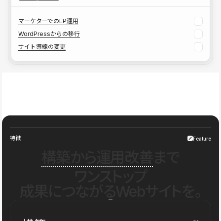
マーケターでのLP運用
WordPressからの移行
サイト導線の変更
特徴
Feature
構築から運用改善
まで
ワンストップ
成果につながるWebサイトを。