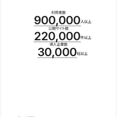
利用者数
900,000
人以上
公開サイト数
220,000
件以上
導入企業数
30,000
社以上