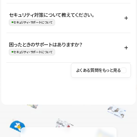
はい。CMSやコンポーネントを活用して更新範囲を設計しておく
セキュリティ対策について教えてください。
ことで、デザインを崩しにくい状態で運用できます。 さらにコン
セキュリティ・サポートについて
テンツ編集モードを使うと、編集できる範囲をテキスト・画像・ア
イコンなどに絞れるため、担当者ごとの見た目のばらつきを抑え
Studioでは、公開サイトやサービスを安全に利用できるよう、通信
困ったときのサポートはありますか？
ながらレイアウトに影響を与えずに更新作業を進めやすくなりま
の暗号化、データ保護、アクセス管理、脆弱性対策など、複数の観
セキュリティ・サポートについて
す。
点からセキュリティ対策を行っています。Studioで公開したサイト
はSSL/TLSによる通信暗号化に対応しており、悪質なスクリプトの
よくある質問をもっと見る
操作方法や機能については、ヘルプセンターでご確認いただけま
実行制限や、不正アクセス・攻撃への対策も実施しています。
す。編集、公開、CMS、フォーム、ドメイン設定など、目的に合
Studioのセキュリティ対策について
わせて記事を検索できます。有人サポート（チャット）は Mini プ
ラン以上のご契約プロジェクトでご利用いただけます。そのほか、
ユーザー同士で質問・相談できるコミュニティもご利用ください。
ヘルプセンターはこちら