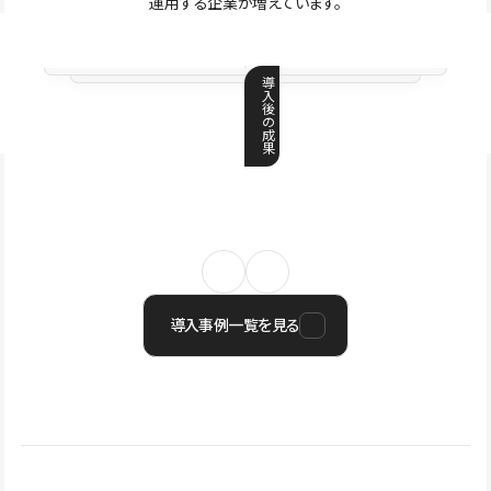
運用する企業が増えています。
導
入
後
の
成
果
導入事例一覧を見る