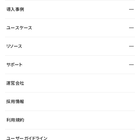
SEO
採用サイト
導入事例
運用
サービスサイト
サイト運用
事例インタビュー
業種から探す
ユースケース
セキュリティ
導入企業
宿泊・レジャー
大企業・エンタープライズ
ワークスペース
サイト制作事例
エンタメ
リソース
より自在に
制作会社
自治体
テンプレートを探す
Figma to Studio
広告代理店・コンサル
サポート
課題から探す
制作会社を探す
Lottie for Studio
スタートアップ
マーケターでのLP運用
総合窓口
サイト制作事例
アクセシビリティ
運営会社
飲食店
よくある質問
WordPressからの移行
ブログ
ヘルプセンター
小売・EC
サイト導線の変更
最新情報
採用情報
システムステータス
Studio Community
学習コンテンツ
利用規約
公式YouTube
全国ワークショップ
ユーザーガイドライン