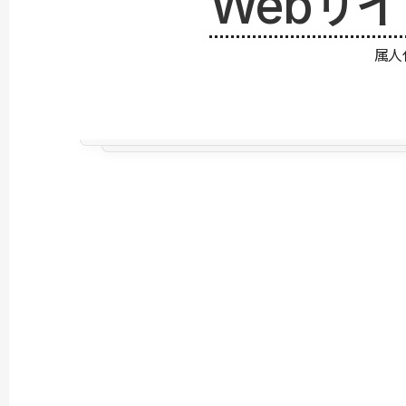
Webサ
属人