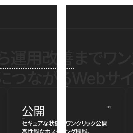
ら運用改善
までワン
につながるWebサイ
公開
02
セキュアな状態でワンクリック公開
高性能なホスティング機能。