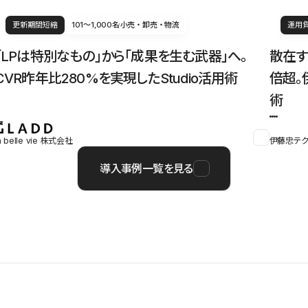
更新期間短縮
101〜1,000名
小売・卸売・物流
運用
「LPは特別なもの」から「成果を生む武器」へ。
散在す
CVR昨年比280%を実現したStudio活用術
倍超。
術
a belle vie 株式会社
伊藤忠テク
導入事例一覧を見る