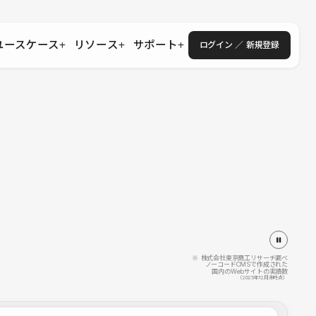
ユースケース
リソース
サポート
ログイン ／ 新規登録
・エンタープライズ
ス
相談窓口
学習コンテンツ
目的に沿ったサポートコンテンツを探す
 Store
Studio Academy
社
よくある質問
ートから始める
公式YouTubeの動画で学ぶ
採用
導入にあたってよくある質問を探す
理店・コンサル
o Showcase
全国ワークショップ
ヘルプセンター
を見る
基本操作を学ぶイベントを探す
トアップ
操作や機能に関するマニュアルを探す
 Community
セミナー
システムステータス
同士で繋がり知見を深める
技術向上に役立つイベントを探す
不具合・障害情報を確認する
 Experts
C
作会社を探す
※ 株式会社東京商工リサーチ調べ
ノーコードCMSで作成された
国内のWebサイトの実績数
 Blog
（2025年12月末時点）
見る
s New