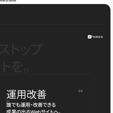
Feature
ストップ
トを。
運用改善
03
誰でも運用・改善できる
成果の出るWebサイトへ。