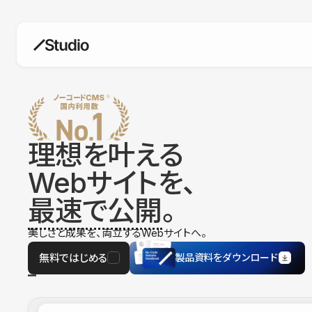
構築
デザインエディタ
コードを書かずにデザイン自体を自
在に
理想を叶える
CMS
Webサイトを、
柔軟なコンテンツ管理システム
最速で公開
。
フォーム
フォーム設置もノーコードで完結
美しさと成果を、両立するWebサイトへ。
SEO
検索エンジン向けの設定項目も充実
無料ではじめる
製品資料をダウンロード