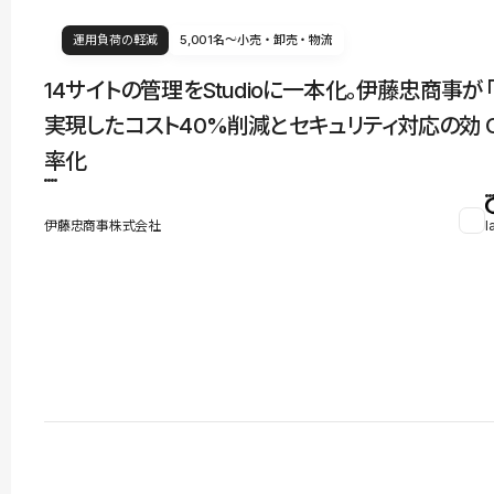
運用負荷の軽減
5,001名〜
小売・卸売・物流
14サイトの管理をStudioに一本化。伊藤忠商事が
実現したコスト40%削減とセキュリティ対応の効
率化
伊藤忠商事株式会社
l