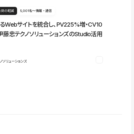
負荷の軽減
5,001名〜
情報・通信
るWebサイトを統合し、PV225%増・CV10
伊藤忠テクノソリューションズのStudio活用
ノソリューションズ