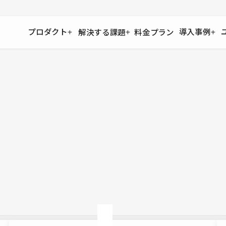
プロダクト
導入事例
解決する課題
料金プラン
運用
より自在に
事例インタビュー
大企業
リソー
お客様からの声をご紹介
サイト運用
Figma to Studio
Studio
制作会
導入企業
安心のバックアップや権限管理
デザインを一瞬でWebサイトに
テンプレ
様々な規模・業種の企業が
広告代
セキュリティ
Lottie for Studio
Studi
Studio Showcase
サイトの安全を守る仕組み
より豊かなアニメーション表現
制作事例
スター
Studioサイトギャラリー
ワークスペース
アクセシビリティ
Studio
複数プロジェクトを一括管理
Webサイトをすべての人に
飲食店
ユーザー
Studio
小売・E
Web制
Studio
ブログを
What'