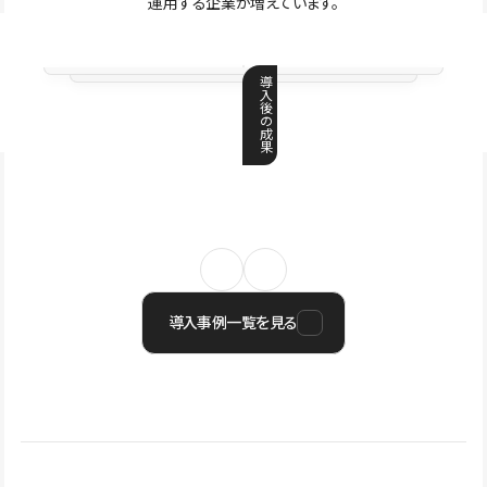
運用する企業が増えています。
導
入
後
の
成
果
導入事例一覧を見る