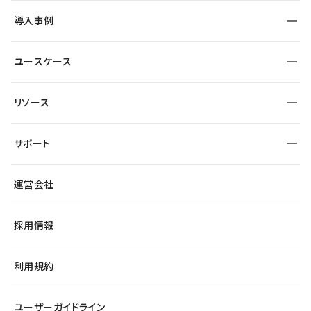
SEO
採用サイト
導入事例
運用
サービスサイト
サイト運用
事例インタビュー
業種から探す
ユースケース
セキュリティ
導入企業
宿泊・レジャー
大企業・エンタープライズ
ワークスペース
サイト制作事例
エンタメ
リソース
より自在に
制作会社
自治体
テンプレートを探す
Figma to Studio
広告代理店・コンサル
サポート
課題から探す
制作会社を探す
Lottie for Studio
スタートアップ
マーケターでのLP運用
総合窓口
サイト制作事例
アクセシビリティ
運営会社
飲食店
よくある質問
WordPressからの移行
ブログ
ヘルプセンター
小売・EC
サイト導線の変更
最新情報
採用情報
システムステータス
Studio Community
学習コンテンツ
利用規約
公式YouTube
全国ワークショップ
ユーザーガイドライン