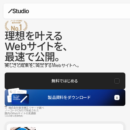
理想を叶える
Webサイトを、
最速で公開
。
美しさと成果を、両立するWebサイトへ。
無料ではじめる
製品資料をダウンロード
※ 株式会社東京商工リサーチ調べ
ノーコードCMSで作成された
国内のWebサイトの実績数
（2025年12月末時点）