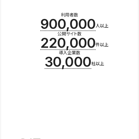
利用者数
900,000
人以上
公開サイト数
220,000
件以上
導入企業数
30,000
社以上