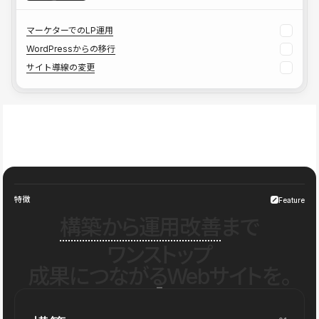
マーケターでのLP運用
WordPressからの移行
サイト導線の変更
特徴
Feature
構築から運用改善
まで
ワンストップ
成果につながるWebサイトを。