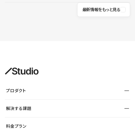
最新情報をもっと見る
プロダクト
構築
解決する課題
デザインエディタ
CMS
サイト種別から探す
料金プラン
コーポレートサイト
フォーム