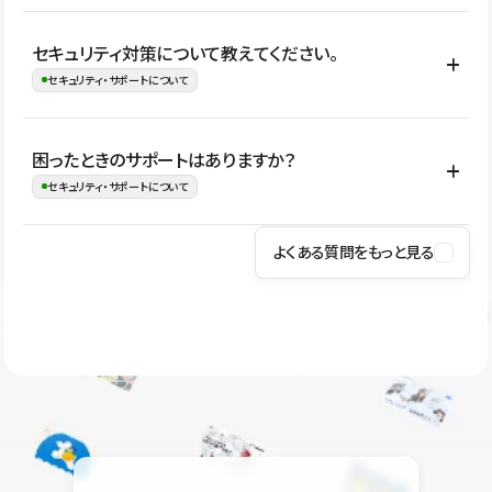
はい。CMSやコンポーネントを活用して更新範囲を設計しておく
セキュリティ対策について教えてください。
ことで、デザインを崩しにくい状態で運用できます。 さらにコン
セキュリティ・サポートについて
テンツ編集モードを使うと、編集できる範囲をテキスト・画像・ア
イコンなどに絞れるため、担当者ごとの見た目のばらつきを抑え
Studioでは、公開サイトやサービスを安全に利用できるよう、通信
困ったときのサポートはありますか？
ながらレイアウトに影響を与えずに更新作業を進めやすくなりま
の暗号化、データ保護、アクセス管理、脆弱性対策など、複数の観
セキュリティ・サポートについて
す。
点からセキュリティ対策を行っています。Studioで公開したサイト
はSSL/TLSによる通信暗号化に対応しており、悪質なスクリプトの
よくある質問をもっと見る
操作方法や機能については、ヘルプセンターでご確認いただけま
実行制限や、不正アクセス・攻撃への対策も実施しています。
す。編集、公開、CMS、フォーム、ドメイン設定など、目的に合
Studioのセキュリティ対策について
わせて記事を検索できます。有人サポート（チャット）は Mini プ
ラン以上のご契約プロジェクトでご利用いただけます。そのほか、
ユーザー同士で質問・相談できるコミュニティもご利用ください。
ヘルプセンターはこちら