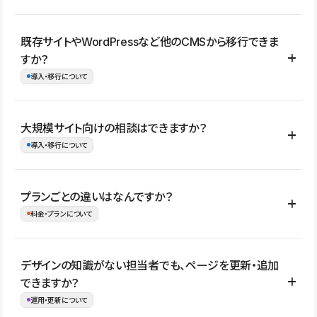
コーポレートサイト、サービスサイト、LP、採用サイト、ブロ
既存サイトやWordPressなど他のCMSから移行できま
グ・メディア、イベントサイト、店舗・商品紹介サイト、ポートフ
すか？
ォリオなど幅広く制作できます。
導入・移行について
制作事例はこちら
はい。既存サイトの構成やコンテンツ、URLを整理したうえで、
大規模サイト向けの相談はできますか？
Studio上に再構築する形で移行できます。 WordPressの場合は、
導入・移行について
XMLファイルを使って投稿記事や固定ページ、カテゴリー、タグな
どの一部データをStudio CMSへインポートできます。ただし、サ
はい。アクセス規模が大きいサイトや、複数部門での運用、権限管
プランごとの違いはなんですか？
イト全体のデザインや設定がそのまま移行されるわけではないた
理、セキュリティ確認、既存システムとの連携など、個別の要件が
料金・プランについて
め、移行後にページ構成やデザイン、CMS設計、URL・リダイレク
ある場合はご相談いただけます。サイトの規模や運用体制に応じ
ト設定などの確認が必要です。
て、適したプランや進め方をご案内します。要件が固まりきってい
公開ページ数、バージョン履歴の期間、CMS利用数の上限、権限
デザインの知識がない担当者でも、ページを更新・追加
ない段階でも、お問い合わせください。
管理の有無などがプランごとに異なります。詳しくは料金プランペ
できますか？
お問合せはこちら
ージをご覧ください。
運用・更新について
料金プランはこちら