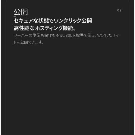
公開
02
セキュアな状態でワンクリック公開
高性能なホスティング機能。
サーバーの準備も保守も不要。SSLを標準で備え、安定したサイ
トを公開できます。