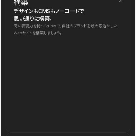
構築
01
デザインもCMSもノーコードで
思い通りに構築。
高い表現力を持つStudioで、自社のブランドを最大限活かした
Webサイトを構築しましょう。