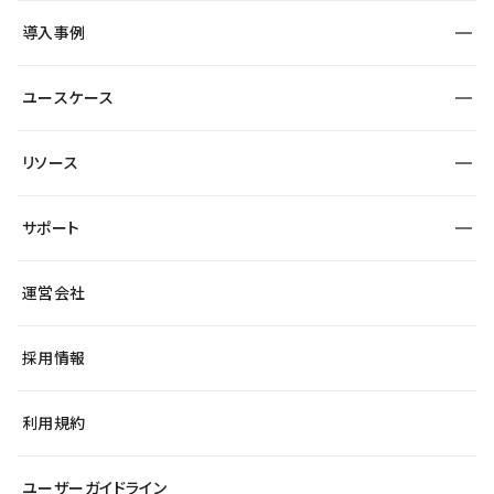
SEO
採用サイト
導入事例
運用
サービスサイト
サイト運用
事例インタビュー
業種から探す
ユースケース
セキュリティ
導入企業
宿泊・レジャー
大企業・エンタープライズ
ワークスペース
サイト制作事例
エンタメ
リソース
より自在に
制作会社
自治体
テンプレートを探す
Figma to Studio
広告代理店・コンサル
サポート
課題から探す
制作会社を探す
Lottie for Studio
スタートアップ
マーケターでのLP運用
総合窓口
サイト制作事例
アクセシビリティ
運営会社
飲食店
よくある質問
WordPressからの移行
ブログ
ヘルプセンター
小売・EC
サイト導線の変更
最新情報
採用情報
システムステータス
Studio Community
学習コンテンツ
利用規約
公式YouTube
全国ワークショップ
ユーザーガイドライン