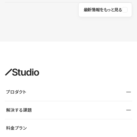
最新情報をもっと見る
プロダクト
構築
解決する課題
デザインエディタ
CMS
サイト種別から探す
料金プラン
コーポレートサイト
フォーム