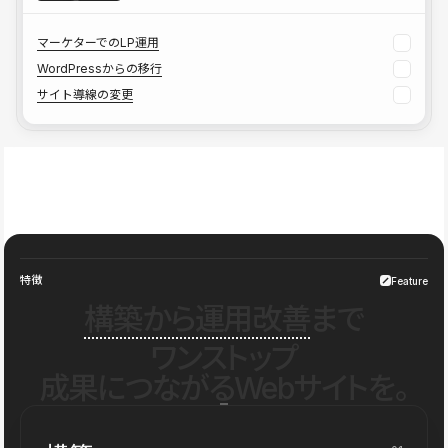
マーケターでのLP運用
WordPressからの移行
サイト導線の変更
特徴
Feature
構築から運用改善
まで
ワンストップ
成果につながるWebサイトを。