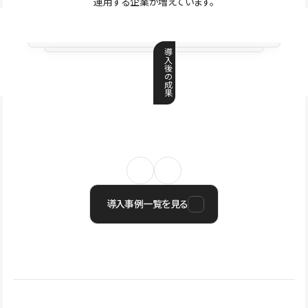
運用する企業が増えています。
導
入
後
の
成
果
導入事例一覧を見る