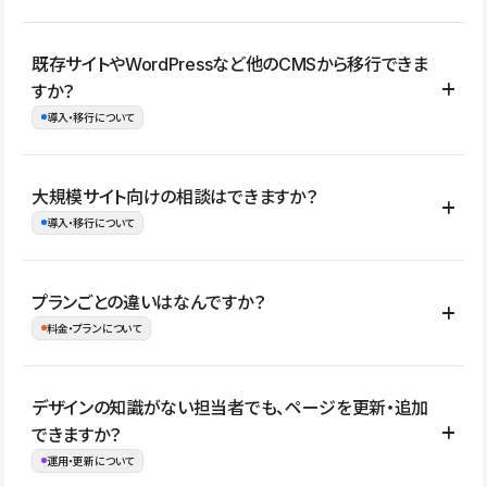
コーポレートサイト、サービスサイト、LP、採用サイト、ブロ
既存サイトやWordPressなど他のCMSから移行できま
グ・メディア、イベントサイト、店舗・商品紹介サイト、ポートフ
すか？
ォリオなど幅広く制作できます。
導入・移行について
制作事例はこちら
はい。既存サイトの構成やコンテンツ、URLを整理したうえで、
大規模サイト向けの相談はできますか？
Studio上に再構築する形で移行できます。 WordPressの場合は、
導入・移行について
XMLファイルを使って投稿記事や固定ページ、カテゴリー、タグな
どの一部データをStudio CMSへインポートできます。ただし、サ
はい。アクセス規模が大きいサイトや、複数部門での運用、権限管
プランごとの違いはなんですか？
イト全体のデザインや設定がそのまま移行されるわけではないた
理、セキュリティ確認、既存システムとの連携など、個別の要件が
料金・プランについて
め、移行後にページ構成やデザイン、CMS設計、URL・リダイレク
ある場合はご相談いただけます。サイトの規模や運用体制に応じ
ト設定などの確認が必要です。
て、適したプランや進め方をご案内します。要件が固まりきってい
公開ページ数、バージョン履歴の期間、CMS利用数の上限、権限
デザインの知識がない担当者でも、ページを更新・追加
ない段階でも、お問い合わせください。
管理の有無などがプランごとに異なります。詳しくは料金プランペ
できますか？
お問合せはこちら
ージをご覧ください。
運用・更新について
料金プランはこちら