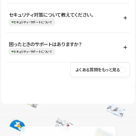
はい。CMSやコンポーネントを活用して更新範囲を設計しておく
セキュリティ対策について教えてください。
ことで、デザインを崩しにくい状態で運用できます。 さらにコン
セキュリティ・サポートについて
テンツ編集モードを使うと、編集できる範囲をテキスト・画像・ア
イコンなどに絞れるため、担当者ごとの見た目のばらつきを抑え
Studioでは、公開サイトやサービスを安全に利用できるよう、通信
困ったときのサポートはありますか？
ながらレイアウトに影響を与えずに更新作業を進めやすくなりま
の暗号化、データ保護、アクセス管理、脆弱性対策など、複数の観
セキュリティ・サポートについて
す。
点からセキュリティ対策を行っています。Studioで公開したサイト
はSSL/TLSによる通信暗号化に対応しており、悪質なスクリプトの
よくある質問をもっと見る
操作方法や機能については、ヘルプセンターでご確認いただけま
実行制限や、不正アクセス・攻撃への対策も実施しています。
す。編集、公開、CMS、フォーム、ドメイン設定など、目的に合
Studioのセキュリティ対策について
わせて記事を検索できます。有人サポート（チャット）は Mini プ
ラン以上のご契約プロジェクトでご利用いただけます。そのほか、
ユーザー同士で質問・相談できるコミュニティもご利用ください。
ヘルプセンターはこちら