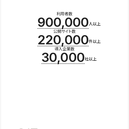
利用者数
900,000
人以上
公開サイト数
220,000
件以上
導入企業数
30,000
社以上