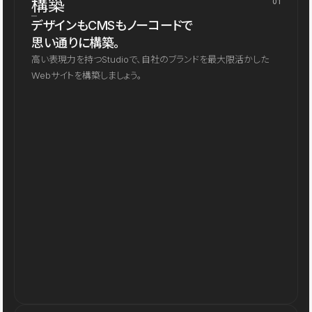
構築
01
デザインもCMSもノーコードで
思い通りに構築。
高い表現力を持つStudioで、自社のブランドを最大限活かした
Webサイトを構築しましょう。