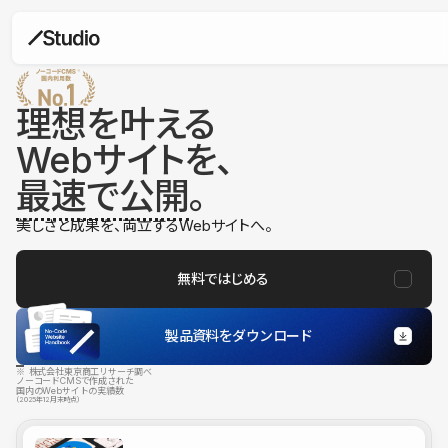
理想を叶える
Webサイトを、
最速で公開
。
美しさと成果を、両立するWebサイトへ。
無料ではじめる
製品資料をダウンロード
※ 株式会社東京商工リサーチ調べ
ノーコードCMSで作成された
国内のWebサイトの実績数
（2025年12月末時点）