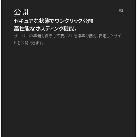
公開
02
セキュアな状態でワンクリック公開
高性能なホスティング機能。
サーバーの準備も保守も不要。SSLを標準で備え、安定したサイ
トを公開できます。