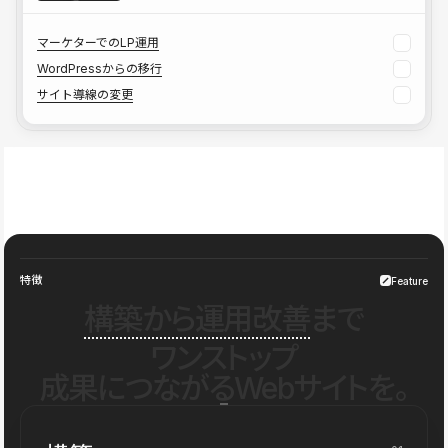
マーケターでのLP運用
WordPressからの移行
サイト導線の変更
特徴
Feature
構築から運用改善
まで
ワンストップ
成果につながるWebサイトを。