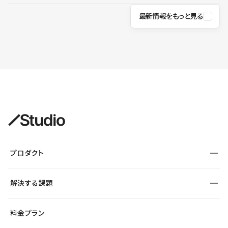
最新情報をもっと見る
プロダクト
構築
解決する課題
デザインエディタ
CMS
サイト種別から探す
料金プラン
コーポレートサイト
フォーム