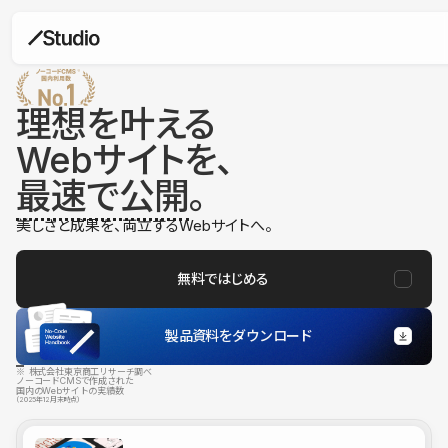
理想を叶える
Webサイトを、
最速で公開
。
美しさと成果を、両立するWebサイトへ。
無料ではじめる
製品資料をダウンロード
※ 株式会社東京商工リサーチ調べ
ノーコードCMSで作成された
国内のWebサイトの実績数
（2025年12月末時点）