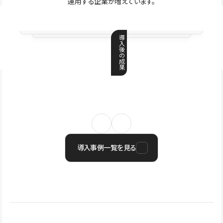
運用する企業が増えています。
導
入
後
の
成
果
導入事例一覧を見る