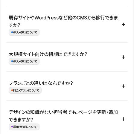
コーポレートサイト、サービスサイト、LP、採用サイト、ブロ
既存サイトやWordPressなど他のCMSから移行できま
グ・メディア、イベントサイト、店舗・商品紹介サイト、ポートフ
すか？
ォリオなど幅広く制作できます。
導入・移行について
制作事例はこちら
はい。既存サイトの構成やコンテンツ、URLを整理したうえで、
大規模サイト向けの相談はできますか？
Studio上に再構築する形で移行できます。 WordPressの場合は、
導入・移行について
XMLファイルを使って投稿記事や固定ページ、カテゴリー、タグな
どの一部データをStudio CMSへインポートできます。ただし、サ
はい。アクセス規模が大きいサイトや、複数部門での運用、権限管
プランごとの違いはなんですか？
イト全体のデザインや設定がそのまま移行されるわけではないた
理、セキュリティ確認、既存システムとの連携など、個別の要件が
料金・プランについて
め、移行後にページ構成やデザイン、CMS設計、URL・リダイレク
ある場合はご相談いただけます。サイトの規模や運用体制に応じ
ト設定などの確認が必要です。
て、適したプランや進め方をご案内します。要件が固まりきってい
公開ページ数、バージョン履歴の期間、CMS利用数の上限、権限
デザインの知識がない担当者でも、ページを更新・追加
ない段階でも、お問い合わせください。
管理の有無などがプランごとに異なります。詳しくは料金プランペ
できますか？
お問合せはこちら
ージをご覧ください。
運用・更新について
料金プランはこちら