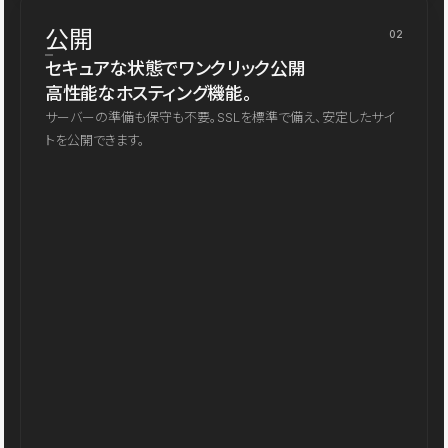
公開
02
セキュアな状態でワンクリック公開
高性能なホスティング機能。
サーバーの準備も保守も不要。SSLを標準で備え、安定したサイ
トを公開できます。