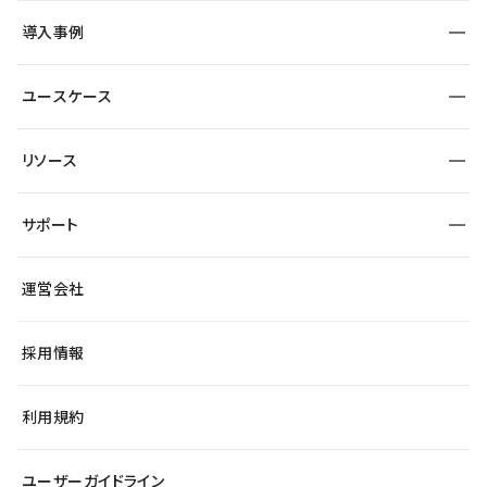
SEO
採用サイト
導入事例
運用
サービスサイト
サイト運用
事例インタビュー
業種から探す
ユースケース
セキュリティ
導入企業
宿泊・レジャー
大企業・エンタープライズ
ワークスペース
サイト制作事例
エンタメ
リソース
より自在に
制作会社
自治体
テンプレートを探す
Figma to Studio
広告代理店・コンサル
サポート
課題から探す
制作会社を探す
Lottie for Studio
スタートアップ
マーケターでのLP運用
総合窓口
サイト制作事例
アクセシビリティ
運営会社
飲食店
よくある質問
WordPressからの移行
ブログ
ヘルプセンター
小売・EC
サイト導線の変更
最新情報
採用情報
システムステータス
Studio Community
学習コンテンツ
利用規約
公式YouTube
全国ワークショップ
ユーザーガイドライン