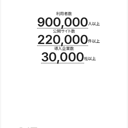
利用者数
900,000
人以上
公開サイト数
220,000
件以上
導入企業数
30,000
社以上