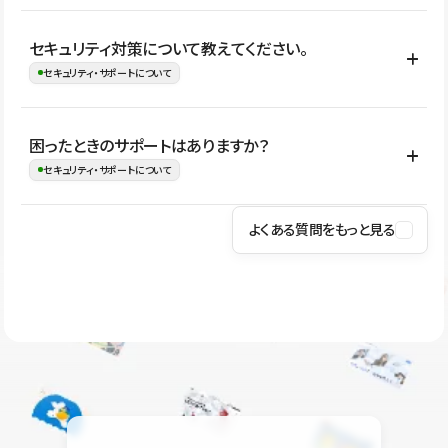
はい。CMSやコンポーネントを活用して更新範囲を設計しておく
セキュリティ対策について教えてください。
ことで、デザインを崩しにくい状態で運用できます。 さらにコン
セキュリティ・サポートについて
テンツ編集モードを使うと、編集できる範囲をテキスト・画像・ア
イコンなどに絞れるため、担当者ごとの見た目のばらつきを抑え
Studioでは、公開サイトやサービスを安全に利用できるよう、通信
困ったときのサポートはありますか？
ながらレイアウトに影響を与えずに更新作業を進めやすくなりま
の暗号化、データ保護、アクセス管理、脆弱性対策など、複数の観
セキュリティ・サポートについて
す。
点からセキュリティ対策を行っています。Studioで公開したサイト
はSSL/TLSによる通信暗号化に対応しており、悪質なスクリプトの
よくある質問をもっと見る
操作方法や機能については、ヘルプセンターでご確認いただけま
実行制限や、不正アクセス・攻撃への対策も実施しています。
す。編集、公開、CMS、フォーム、ドメイン設定など、目的に合
Studioのセキュリティ対策について
わせて記事を検索できます。有人サポート（チャット）は Mini プ
ラン以上のご契約プロジェクトでご利用いただけます。そのほか、
ユーザー同士で質問・相談できるコミュニティもご利用ください。
ヘルプセンターはこちら