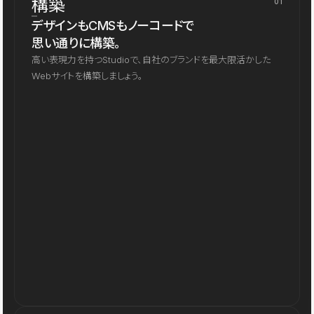
構築
01
デザインもCMSもノーコードで
思い通りに構築。
高い表現力を持つStudioで、自社のブランドを最大限活かした
Webサイトを構築しましょう。