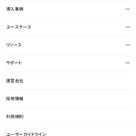
SEO
採用サイト
導入事例
運用
サービスサイト
サイト運用
事例インタビュー
業種から探す
ユースケース
セキュリティ
導入企業
宿泊・レジャー
大企業・エンタープライズ
ワークスペース
サイト制作事例
エンタメ
リソース
より自在に
制作会社
自治体
テンプレートを探す
Figma to Studio
広告代理店・コンサル
サポート
課題から探す
制作会社を探す
Lottie for Studio
スタートアップ
マーケターでのLP運用
総合窓口
サイト制作事例
アクセシビリティ
運営会社
飲食店
よくある質問
WordPressからの移行
ブログ
ヘルプセンター
小売・EC
サイト導線の変更
最新情報
採用情報
システムステータス
Studio Community
学習コンテンツ
利用規約
公式YouTube
全国ワークショップ
ユーザーガイドライン