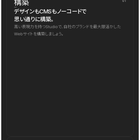
構築
01
デザインもCMSもノーコードで
思い通りに構築。
高い表現力を持つStudioで、自社のブランドを最大限活かした
Webサイトを構築しましょう。