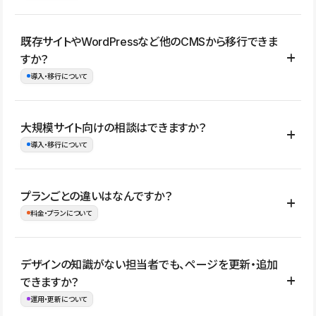
コーポレートサイト、サービスサイト、LP、採用サイト、ブロ
既存サイトやWordPressなど他のCMSから移行できま
グ・メディア、イベントサイト、店舗・商品紹介サイト、ポートフ
すか？
ォリオなど幅広く制作できます。
導入・移行について
制作事例はこちら
はい。既存サイトの構成やコンテンツ、URLを整理したうえで、
大規模サイト向けの相談はできますか？
Studio上に再構築する形で移行できます。 WordPressの場合は、
導入・移行について
XMLファイルを使って投稿記事や固定ページ、カテゴリー、タグな
どの一部データをStudio CMSへインポートできます。ただし、サ
はい。アクセス規模が大きいサイトや、複数部門での運用、権限管
プランごとの違いはなんですか？
イト全体のデザインや設定がそのまま移行されるわけではないた
理、セキュリティ確認、既存システムとの連携など、個別の要件が
料金・プランについて
め、移行後にページ構成やデザイン、CMS設計、URL・リダイレク
ある場合はご相談いただけます。サイトの規模や運用体制に応じ
ト設定などの確認が必要です。
て、適したプランや進め方をご案内します。要件が固まりきってい
公開ページ数、バージョン履歴の期間、CMS利用数の上限、権限
デザインの知識がない担当者でも、ページを更新・追加
ない段階でも、お問い合わせください。
管理の有無などがプランごとに異なります。詳しくは料金プランペ
できますか？
お問合せはこちら
ージをご覧ください。
運用・更新について
料金プランはこちら