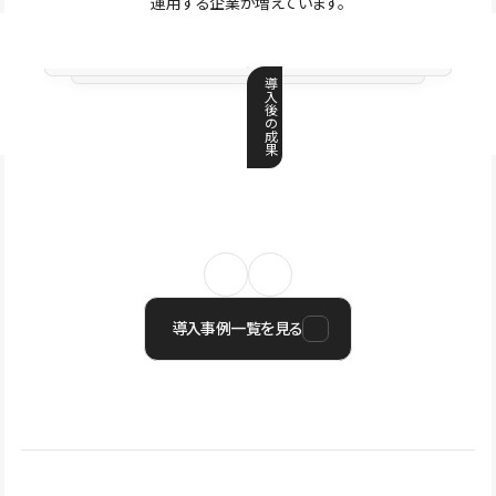
運用する企業が増えています。
導
入
後
の
成
果
導入事例一覧を見る