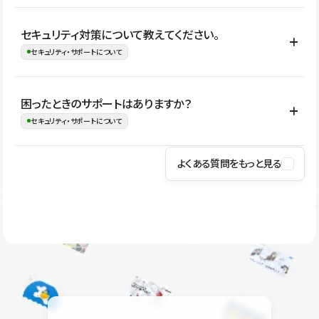
はい。CMSやコンポーネントを活用して更新範囲を設計しておく
セキュリティ対策について教えてください。
ことで、デザインを崩しにくい状態で運用できます。 さらにコン
セキュリティ・サポートについて
テンツ編集モードを使うと、編集できる範囲をテキスト・画像・ア
イコンなどに絞れるため、担当者ごとの見た目のばらつきを抑え
Studioでは、公開サイトやサービスを安全に利用できるよう、通信
困ったときのサポートはありますか？
ながらレイアウトに影響を与えずに更新作業を進めやすくなりま
の暗号化、データ保護、アクセス管理、脆弱性対策など、複数の観
セキュリティ・サポートについて
す。
点からセキュリティ対策を行っています。Studioで公開したサイト
はSSL/TLSによる通信暗号化に対応しており、悪質なスクリプトの
よくある質問をもっと見る
操作方法や機能については、ヘルプセンターでご確認いただけま
実行制限や、不正アクセス・攻撃への対策も実施しています。
す。編集、公開、CMS、フォーム、ドメイン設定など、目的に合
Studioのセキュリティ対策について
わせて記事を検索できます。有人サポート（チャット）は Mini プ
ラン以上のご契約プロジェクトでご利用いただけます。そのほか、
ユーザー同士で質問・相談できるコミュニティもご利用ください。
ヘルプセンターはこちら