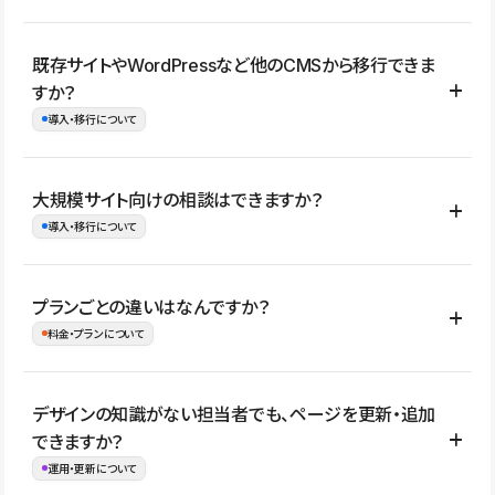
コーポレートサイト、サービスサイト、LP、採用サイト、ブロ
既存サイトやWordPressなど他のCMSから移行できま
グ・メディア、イベントサイト、店舗・商品紹介サイト、ポートフ
すか？
ォリオなど幅広く制作できます。
導入・移行について
制作事例はこちら
はい。既存サイトの構成やコンテンツ、URLを整理したうえで、
大規模サイト向けの相談はできますか？
Studio上に再構築する形で移行できます。 WordPressの場合は、
導入・移行について
XMLファイルを使って投稿記事や固定ページ、カテゴリー、タグな
どの一部データをStudio CMSへインポートできます。ただし、サ
はい。アクセス規模が大きいサイトや、複数部門での運用、権限管
プランごとの違いはなんですか？
イト全体のデザインや設定がそのまま移行されるわけではないた
理、セキュリティ確認、既存システムとの連携など、個別の要件が
料金・プランについて
め、移行後にページ構成やデザイン、CMS設計、URL・リダイレク
ある場合はご相談いただけます。サイトの規模や運用体制に応じ
ト設定などの確認が必要です。
て、適したプランや進め方をご案内します。要件が固まりきってい
公開ページ数、バージョン履歴の期間、CMS利用数の上限、権限
デザインの知識がない担当者でも、ページを更新・追加
ない段階でも、お問い合わせください。
管理の有無などがプランごとに異なります。詳しくは料金プランペ
できますか？
お問合せはこちら
ージをご覧ください。
運用・更新について
料金プランはこちら