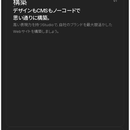
構築
01
デザインもCMSもノーコードで
思い通りに構築。
高い表現力を持つStudioで、自社のブランドを最大限活かした
Webサイトを構築しましょう。