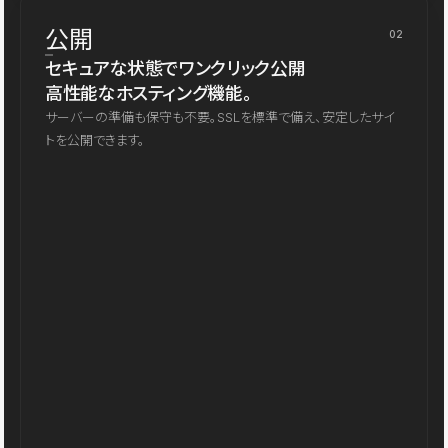
公開
02
セキュアな状態でワンクリック公開
高性能なホスティング機能。
サーバーの準備も保守も不要。SSLを標準で備え、安定したサイ
トを公開できます。