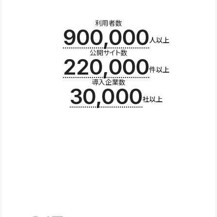
利用者数
900,000
人以上
公開サイト数
220,000
件以上
導入企業数
30,000
社以上