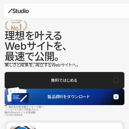
理想を叶える
Webサイトを、
最速で公開
。
美しさと成果を、両立するWebサイトへ。
無料ではじめる
製品資料をダウンロード
※ 株式会社東京商工リサーチ調べ
ノーコードCMSで作成された
国内のWebサイトの実績数
（2025年12月末時点）