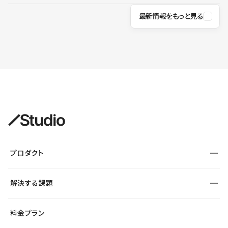
最新情報をもっと見る
プロダクト
構築
解決する課題
デザインエディタ
CMS
サイト種別から探す
料金プラン
コーポレートサイト
フォーム