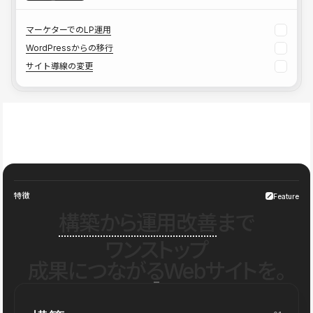
マーケターでのLP運用
WordPressからの移行
サイト導線の変更
特徴
Feature
構築から運用改善
まで
ワンストップ
成果につながるWebサイトを。