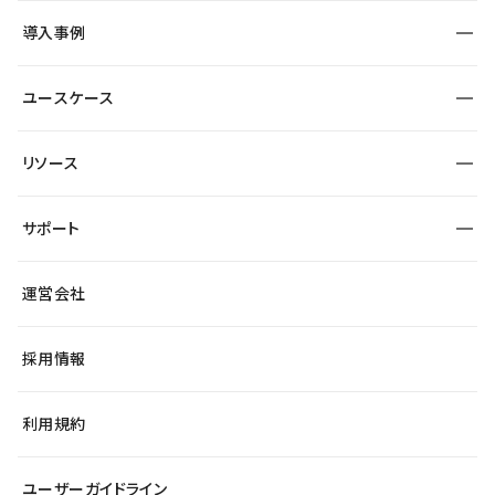
SEO
採用サイト
導入事例
運用
サービスサイト
サイト運用
事例インタビュー
業種から探す
ユースケース
セキュリティ
導入企業
宿泊・レジャー
大企業・エンタープライズ
ワークスペース
サイト制作事例
エンタメ
リソース
より自在に
制作会社
自治体
テンプレートを探す
Figma to Studio
広告代理店・コンサル
サポート
課題から探す
制作会社を探す
Lottie for Studio
スタートアップ
マーケターでのLP運用
総合窓口
サイト制作事例
アクセシビリティ
運営会社
飲食店
よくある質問
WordPressからの移行
ブログ
ヘルプセンター
小売・EC
サイト導線の変更
最新情報
採用情報
システムステータス
Studio Community
学習コンテンツ
利用規約
公式YouTube
全国ワークショップ
ユーザーガイドライン