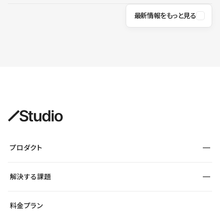
最新情報をもっと見る
プロダクト
構築
解決する課題
デザインエディタ
CMS
サイト種別から探す
料金プラン
コーポレートサイト
フォーム