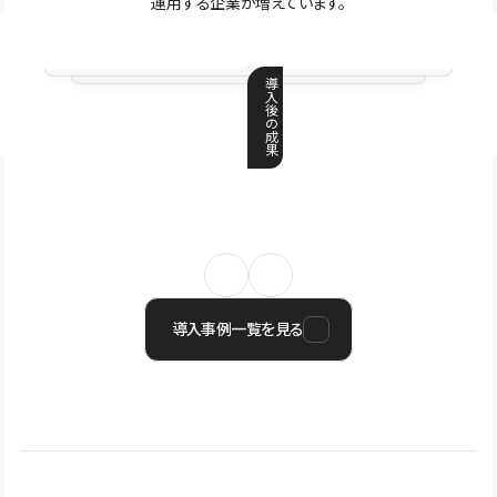
運用する企業が増えています。
導
入
後
の
成
果
導入事例一覧を見る