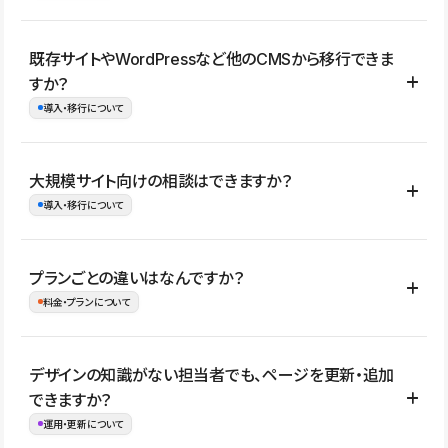
コーポレートサイト、サービスサイト、LP、採用サイト、ブロ
既存サイトやWordPressなど他のCMSから移行できま
グ・メディア、イベントサイト、店舗・商品紹介サイト、ポートフ
すか？
ォリオなど幅広く制作できます。
導入・移行について
制作事例はこちら
はい。既存サイトの構成やコンテンツ、URLを整理したうえで、
大規模サイト向けの相談はできますか？
Studio上に再構築する形で移行できます。 WordPressの場合は、
導入・移行について
XMLファイルを使って投稿記事や固定ページ、カテゴリー、タグな
どの一部データをStudio CMSへインポートできます。ただし、サ
はい。アクセス規模が大きいサイトや、複数部門での運用、権限管
プランごとの違いはなんですか？
イト全体のデザインや設定がそのまま移行されるわけではないた
理、セキュリティ確認、既存システムとの連携など、個別の要件が
料金・プランについて
め、移行後にページ構成やデザイン、CMS設計、URL・リダイレク
ある場合はご相談いただけます。サイトの規模や運用体制に応じ
ト設定などの確認が必要です。
て、適したプランや進め方をご案内します。要件が固まりきってい
公開ページ数、バージョン履歴の期間、CMS利用数の上限、権限
デザインの知識がない担当者でも、ページを更新・追加
ない段階でも、お問い合わせください。
管理の有無などがプランごとに異なります。詳しくは料金プランペ
できますか？
お問合せはこちら
ージをご覧ください。
運用・更新について
料金プランはこちら