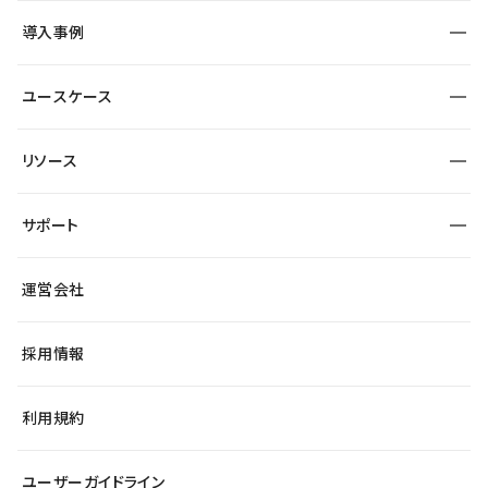
SEO
採用サイト
導入事例
運用
サービスサイト
サイト運用
事例インタビュー
業種から探す
ユースケース
セキュリティ
導入企業
宿泊・レジャー
大企業・エンタープライズ
ワークスペース
サイト制作事例
エンタメ
リソース
より自在に
制作会社
自治体
テンプレートを探す
Figma to Studio
広告代理店・コンサル
サポート
課題から探す
制作会社を探す
Lottie for Studio
スタートアップ
マーケターでのLP運用
総合窓口
サイト制作事例
アクセシビリティ
運営会社
飲食店
よくある質問
WordPressからの移行
ブログ
ヘルプセンター
小売・EC
サイト導線の変更
最新情報
採用情報
システムステータス
Studio Community
学習コンテンツ
利用規約
公式YouTube
全国ワークショップ
ユーザーガイドライン