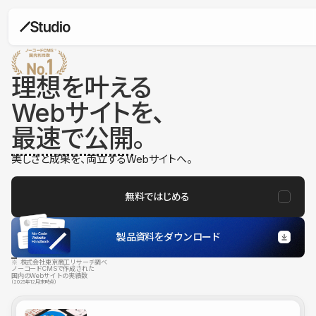
理想を叶える
Webサイトを、
最速で公開
。
美しさと成果を、両立するWebサイトへ。
無料ではじめる
製品資料をダウンロード
※ 株式会社東京商工リサーチ調べ
ノーコードCMSで作成された
国内のWebサイトの実績数
（2025年12月末時点）