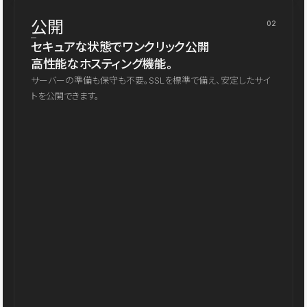
公開
02
セキュアな状態でワンクリック公開
高性能なホスティング機能。
サーバーの準備も保守も不要。SSLを標準で備え、安定したサイ
トを公開できます。