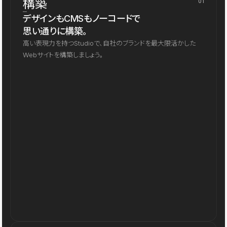
構築
01
デザインもCMSもノーコードで
思い通りに構築。
高い表現力を持つStudioで、自社のブランドを最大限活かした
Webサイトを構築しましょう。