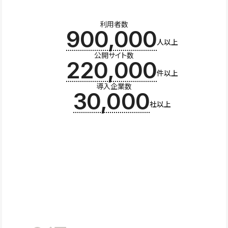
利用者数
900,000
人以上
公開サイト数
220,000
件以上
導入企業数
30,000
社以上