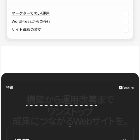
マーケターでのLP運用
WordPressからの移行
サイト導線の変更
特徴
Feature
構築から運用改善
まで
ワンストップ
成果につながるWebサイトを。