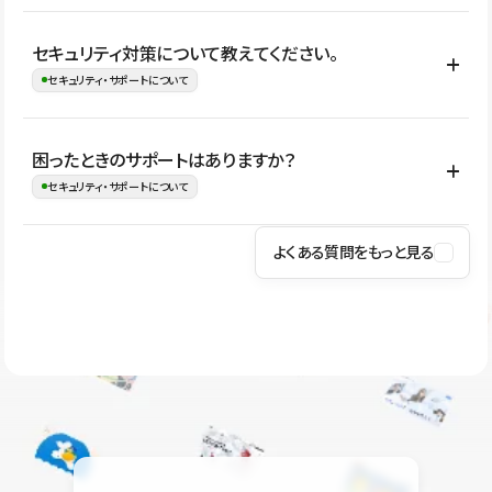
はい。CMSやコンポーネントを活用して更新範囲を設計しておく
セキュリティ対策について教えてください。
ことで、デザインを崩しにくい状態で運用できます。 さらにコン
セキュリティ・サポートについて
テンツ編集モードを使うと、編集できる範囲をテキスト・画像・ア
イコンなどに絞れるため、担当者ごとの見た目のばらつきを抑え
Studioでは、公開サイトやサービスを安全に利用できるよう、通信
困ったときのサポートはありますか？
ながらレイアウトに影響を与えずに更新作業を進めやすくなりま
の暗号化、データ保護、アクセス管理、脆弱性対策など、複数の観
セキュリティ・サポートについて
す。
点からセキュリティ対策を行っています。Studioで公開したサイト
はSSL/TLSによる通信暗号化に対応しており、悪質なスクリプトの
よくある質問をもっと見る
操作方法や機能については、ヘルプセンターでご確認いただけま
実行制限や、不正アクセス・攻撃への対策も実施しています。
す。編集、公開、CMS、フォーム、ドメイン設定など、目的に合
Studioのセキュリティ対策について
わせて記事を検索できます。有人サポート（チャット）は Mini プ
ラン以上のご契約プロジェクトでご利用いただけます。そのほか、
ユーザー同士で質問・相談できるコミュニティもご利用ください。
ヘルプセンターはこちら