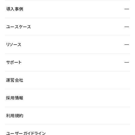
SEO
採用サイト
導入事例
運用
サービスサイト
サイト運用
事例インタビュー
業種から探す
ユースケース
セキュリティ
導入企業
宿泊・レジャー
大企業・エンタープライズ
ワークスペース
サイト制作事例
エンタメ
リソース
より自在に
制作会社
自治体
テンプレートを探す
Figma to Studio
広告代理店・コンサル
サポート
課題から探す
制作会社を探す
Lottie for Studio
スタートアップ
マーケターでのLP運用
総合窓口
サイト制作事例
アクセシビリティ
運営会社
飲食店
よくある質問
WordPressからの移行
ブログ
ヘルプセンター
小売・EC
サイト導線の変更
最新情報
採用情報
システムステータス
Studio Community
学習コンテンツ
利用規約
公式YouTube
全国ワークショップ
ユーザーガイドライン