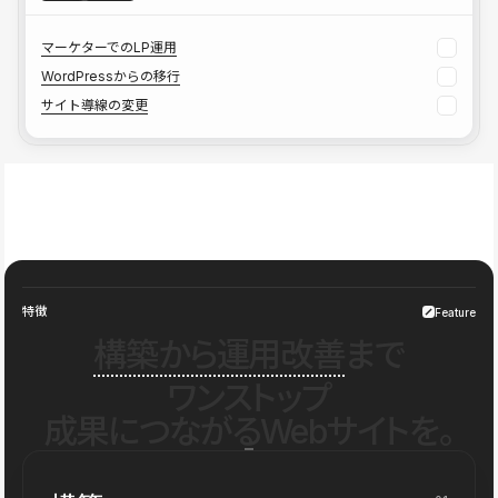
マーケターでのLP運用
WordPressからの移行
サイト導線の変更
特徴
Feature
構築から運用改善
まで
ワンストップ
成果につながるWebサイトを。