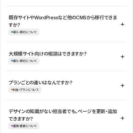
コーポレートサイト、サービスサイト、LP、採用サイト、ブロ
既存サイトやWordPressなど他のCMSから移行できま
グ・メディア、イベントサイト、店舗・商品紹介サイト、ポートフ
すか？
ォリオなど幅広く制作できます。
導入・移行について
制作事例はこちら
はい。既存サイトの構成やコンテンツ、URLを整理したうえで、
大規模サイト向けの相談はできますか？
Studio上に再構築する形で移行できます。 WordPressの場合は、
導入・移行について
XMLファイルを使って投稿記事や固定ページ、カテゴリー、タグな
どの一部データをStudio CMSへインポートできます。ただし、サ
はい。アクセス規模が大きいサイトや、複数部門での運用、権限管
プランごとの違いはなんですか？
イト全体のデザインや設定がそのまま移行されるわけではないた
理、セキュリティ確認、既存システムとの連携など、個別の要件が
料金・プランについて
め、移行後にページ構成やデザイン、CMS設計、URL・リダイレク
ある場合はご相談いただけます。サイトの規模や運用体制に応じ
ト設定などの確認が必要です。
て、適したプランや進め方をご案内します。要件が固まりきってい
公開ページ数、バージョン履歴の期間、CMS利用数の上限、権限
デザインの知識がない担当者でも、ページを更新・追加
ない段階でも、お問い合わせください。
管理の有無などがプランごとに異なります。詳しくは料金プランペ
できますか？
お問合せはこちら
ージをご覧ください。
運用・更新について
料金プランはこちら