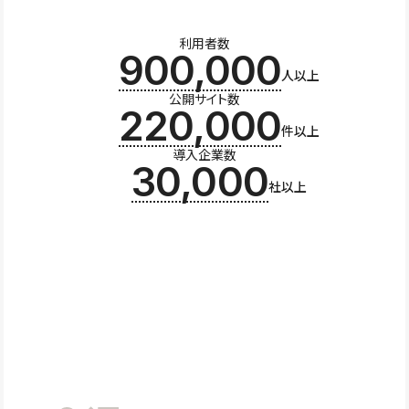
利用者数
900,000
人以上
公開サイト数
220,000
件以上
導入企業数
30,000
社以上