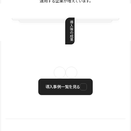
運用する企業が増えています。
導
入
後
の
成
果
導入事例一覧を見る