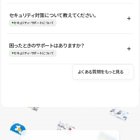
はい。CMSやコンポーネントを活用して更新範囲を設計しておく
セキュリティ対策について教えてください。
ことで、デザインを崩しにくい状態で運用できます。 さらにコン
セキュリティ・サポートについて
テンツ編集モードを使うと、編集できる範囲をテキスト・画像・ア
イコンなどに絞れるため、担当者ごとの見た目のばらつきを抑え
Studioでは、公開サイトやサービスを安全に利用できるよう、通信
困ったときのサポートはありますか？
ながらレイアウトに影響を与えずに更新作業を進めやすくなりま
の暗号化、データ保護、アクセス管理、脆弱性対策など、複数の観
セキュリティ・サポートについて
す。
点からセキュリティ対策を行っています。Studioで公開したサイト
はSSL/TLSによる通信暗号化に対応しており、悪質なスクリプトの
よくある質問をもっと見る
操作方法や機能については、ヘルプセンターでご確認いただけま
実行制限や、不正アクセス・攻撃への対策も実施しています。
す。編集、公開、CMS、フォーム、ドメイン設定など、目的に合
Studioのセキュリティ対策について
わせて記事を検索できます。有人サポート（チャット）は Mini プ
ラン以上のご契約プロジェクトでご利用いただけます。そのほか、
ユーザー同士で質問・相談できるコミュニティもご利用ください。
ヘルプセンターはこちら