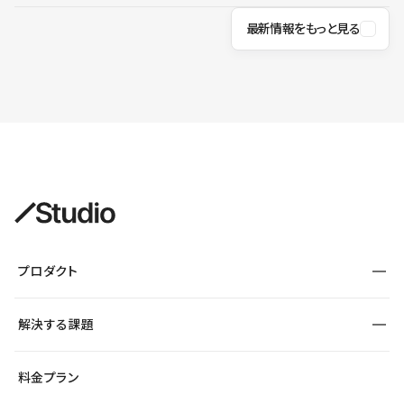
最新情報をもっと見る
プロダクト
構築
解決する課題
デザインエディタ
CMS
サイト種別から探す
料金プラン
コーポレートサイト
フォーム