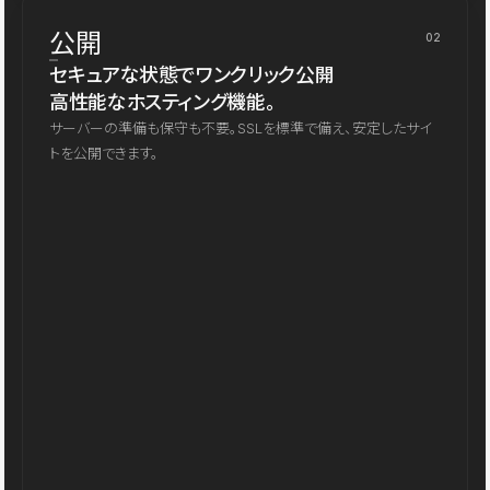
公開
02
セキュアな状態でワンクリック公開
高性能なホスティング機能。
サーバーの準備も保守も不要。SSLを標準で備え、安定したサイ
トを公開できます。