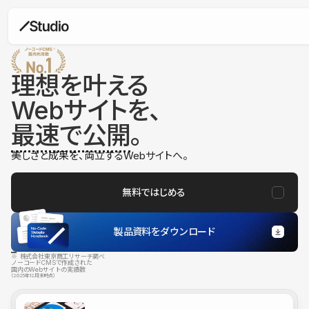
理想を叶える
Webサイトを、
最速で公開
。
美しさと成果を、両立するWebサイトへ。
無料ではじめる
製品資料をダウンロード
※ 株式会社東京商工リサーチ調べ
ノーコードCMSで作成された
国内のWebサイトの実績数
（2025年12月末時点）