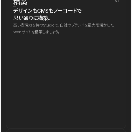
構築
01
デザインもCMSもノーコードで
思い通りに構築。
高い表現力を持つStudioで、自社のブランドを最大限活かした
Webサイトを構築しましょう。