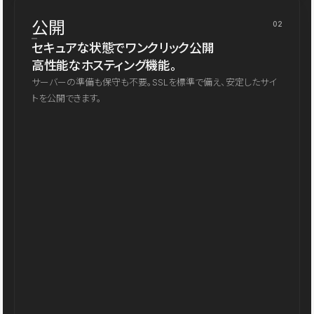
公開
02
セキュアな状態でワンクリック公開
高性能なホスティング機能。
サーバーの準備も保守も不要。SSLを標準で備え、安定したサイ
トを公開できます。