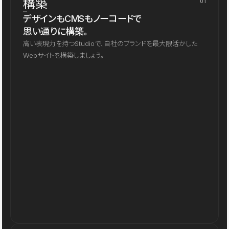
構築
01
デザインもCMSもノーコードで
思い通りに構築。
高い表現力を持つStudioで、自社のブランドを最大限活かした
Webサイトを構築しましょう。