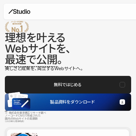
理想を叶える
Webサイトを、
最速で公開
。
美しさと成果を、両立するWebサイトへ。
無料ではじめる
製品資料をダウンロード
※ 株式会社東京商工リサーチ調べ
ノーコードCMSで作成された
国内のWebサイトの実績数
（2025年12月末時点）