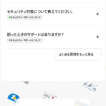
はい。CMSやコンポーネントを活用して更新範囲を設計しておく
セキュリティ対策について教えてください。
ことで、デザインを崩しにくい状態で運用できます。 さらにコン
セキュリティ・サポートについて
テンツ編集モードを使うと、編集できる範囲をテキスト・画像・ア
イコンなどに絞れるため、担当者ごとの見た目のばらつきを抑え
Studioでは、公開サイトやサービスを安全に利用できるよう、通信
困ったときのサポートはありますか？
ながらレイアウトに影響を与えずに更新作業を進めやすくなりま
の暗号化、データ保護、アクセス管理、脆弱性対策など、複数の観
セキュリティ・サポートについて
す。
点からセキュリティ対策を行っています。Studioで公開したサイト
はSSL/TLSによる通信暗号化に対応しており、悪質なスクリプトの
よくある質問をもっと見る
操作方法や機能については、ヘルプセンターでご確認いただけま
実行制限や、不正アクセス・攻撃への対策も実施しています。
す。編集、公開、CMS、フォーム、ドメイン設定など、目的に合
Studioのセキュリティ対策について
わせて記事を検索できます。有人サポート（チャット）は Mini プ
ラン以上のご契約プロジェクトでご利用いただけます。そのほか、
ユーザー同士で質問・相談できるコミュニティもご利用ください。
ヘルプセンターはこちら