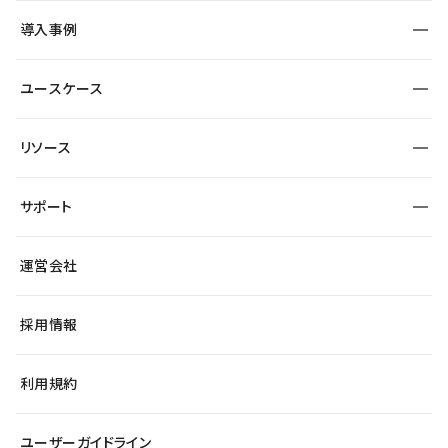
SEO
採用サイト
導入事例
運用
サービスサイト
サイト運用
事例インタビュー
業種から探す
ユースケース
セキュリティ
導入企業
宿泊・レジャー
大企業・エンタープライズ
ワークスペース
サイト制作事例
エンタメ
リソース
より自在に
制作会社
自治体
テンプレートを探す
Figma to Studio
広告代理店・コンサル
サポート
課題から探す
制作会社を探す
Lottie for Studio
スタートアップ
マーケターでのLP運用
総合窓口
サイト制作事例
アクセシビリティ
運営会社
飲食店
よくある質問
WordPressからの移行
ブログ
ヘルプセンター
小売・EC
サイト導線の変更
最新情報
採用情報
システムステータス
Studio Community
学習コンテンツ
利用規約
公式YouTube
全国ワークショップ
ユーザーガイドライン