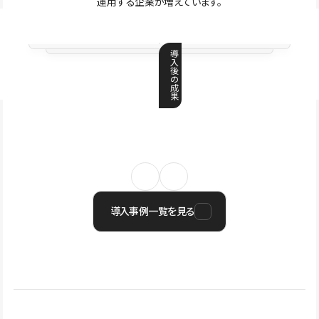
運用する企業が増えています。
導
入
後
の
成
果
導入事例一覧を見る