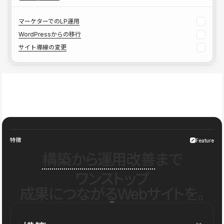
マーケターでのLP運用
WordPressからの移行
サイト導線の変更
特徴
Feature
構築から運用改善
まで
ワンストップ
成果につながるWebサイトを。