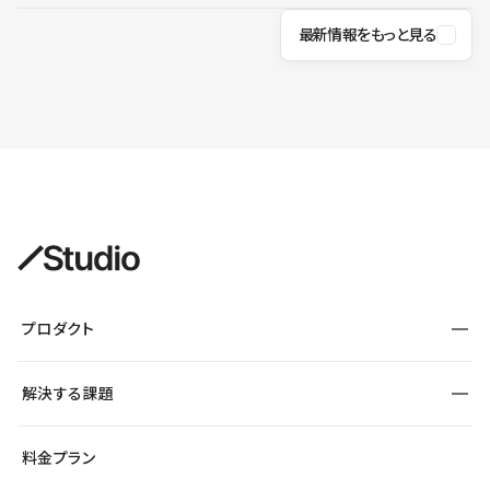
最新情報をもっと見る
プロダクト
構築
解決する課題
デザインエディタ
CMS
サイト種別から探す
料金プラン
コーポレートサイト
フォーム