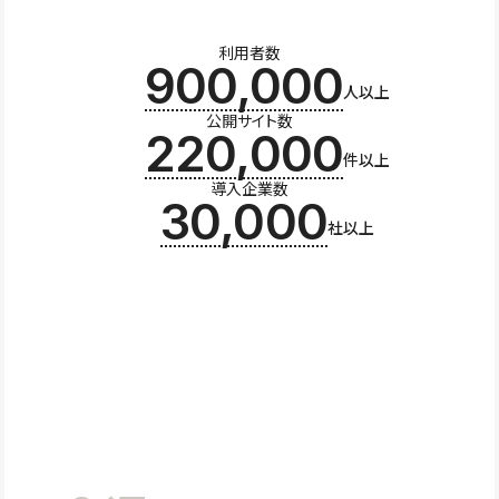
利用者数
900,000
人以上
公開サイト数
220,000
件以上
導入企業数
30,000
社以上