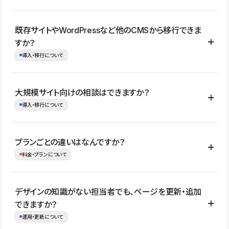
コーポレートサイト、サービスサイト、LP、採用サイト、ブロ
既存サイトやWordPressなど他のCMSから移行できま
グ・メディア、イベントサイト、店舗・商品紹介サイト、ポートフ
すか？
ォリオなど幅広く制作できます。
導入・移行について
制作事例はこちら
はい。既存サイトの構成やコンテンツ、URLを整理したうえで、
大規模サイト向けの相談はできますか？
Studio上に再構築する形で移行できます。 WordPressの場合は、
導入・移行について
XMLファイルを使って投稿記事や固定ページ、カテゴリー、タグな
どの一部データをStudio CMSへインポートできます。ただし、サ
はい。アクセス規模が大きいサイトや、複数部門での運用、権限管
プランごとの違いはなんですか？
イト全体のデザインや設定がそのまま移行されるわけではないた
理、セキュリティ確認、既存システムとの連携など、個別の要件が
料金・プランについて
め、移行後にページ構成やデザイン、CMS設計、URL・リダイレク
ある場合はご相談いただけます。サイトの規模や運用体制に応じ
ト設定などの確認が必要です。
て、適したプランや進め方をご案内します。要件が固まりきってい
公開ページ数、バージョン履歴の期間、CMS利用数の上限、権限
デザインの知識がない担当者でも、ページを更新・追加
ない段階でも、お問い合わせください。
管理の有無などがプランごとに異なります。詳しくは料金プランペ
できますか？
お問合せはこちら
ージをご覧ください。
運用・更新について
料金プランはこちら