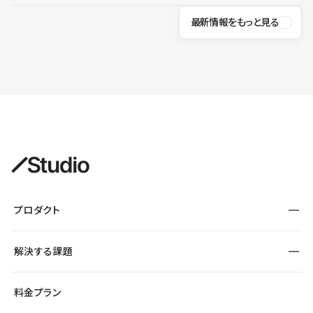
最新情報をもっと見る
プロダクト
構築
解決する課題
デザインエディタ
CMS
サイト種別から探す
料金プラン
コーポレートサイト
フォーム