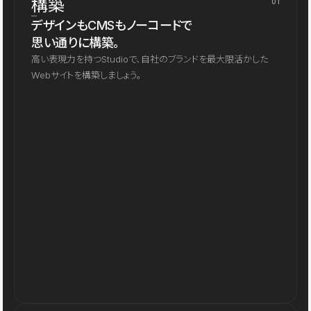
構築
01
デザインもCMSもノーコードで
思い通りに構築。
高い表現力を持つStudioで、自社のブランドを最大限活かした
Webサイトを構築しましょう。