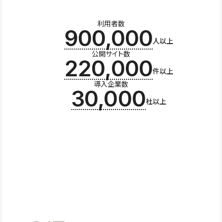
利用者数
900,000
人以上
公開サイト数
220,000
件以上
導入企業数
30,000
社以上