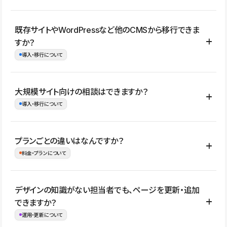
コーポレートサイト、サービスサイト、LP、採用サイト、ブロ
既存サイトやWordPressなど他のCMSから移行できま
グ・メディア、イベントサイト、店舗・商品紹介サイト、ポートフ
すか？
ォリオなど幅広く制作できます。
導入・移行について
制作事例はこちら
はい。既存サイトの構成やコンテンツ、URLを整理したうえで、
大規模サイト向けの相談はできますか？
Studio上に再構築する形で移行できます。 WordPressの場合は、
導入・移行について
XMLファイルを使って投稿記事や固定ページ、カテゴリー、タグな
どの一部データをStudio CMSへインポートできます。ただし、サ
はい。アクセス規模が大きいサイトや、複数部門での運用、権限管
プランごとの違いはなんですか？
イト全体のデザインや設定がそのまま移行されるわけではないた
理、セキュリティ確認、既存システムとの連携など、個別の要件が
料金・プランについて
め、移行後にページ構成やデザイン、CMS設計、URL・リダイレク
ある場合はご相談いただけます。サイトの規模や運用体制に応じ
ト設定などの確認が必要です。
て、適したプランや進め方をご案内します。要件が固まりきってい
公開ページ数、バージョン履歴の期間、CMS利用数の上限、権限
デザインの知識がない担当者でも、ページを更新・追加
ない段階でも、お問い合わせください。
管理の有無などがプランごとに異なります。詳しくは料金プランペ
できますか？
お問合せはこちら
ージをご覧ください。
運用・更新について
料金プランはこちら