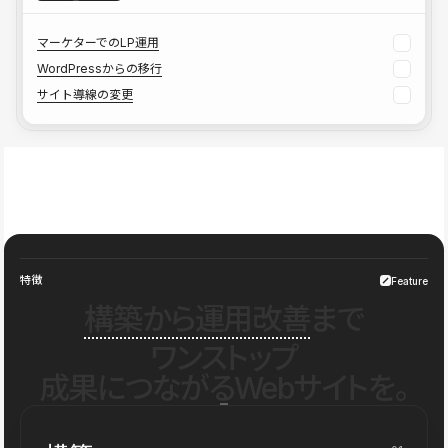
マーケターでのLP運用
WordPressからの移行
サイト導線の変更
特徴
Feature
構築から運用改善
まで
ワンストップ
成果につながるWebサイトを。