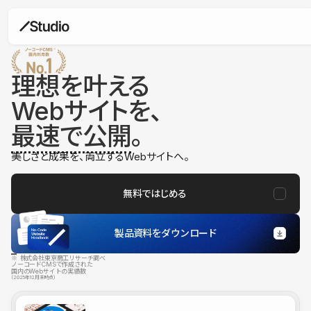
理想を叶える
Webサイトを、
最速で公開
。
美しさと成果を、両立するWebサイトへ。
無料ではじめる
製品資料をダウンロード
※ 株式会社東京商工リサーチ調べ
ノーコードCMSで作成された
国内のWebサイトの実績数
（2025年12月末時点）