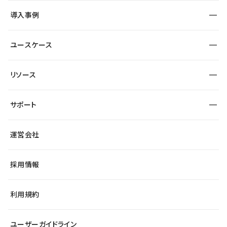
SEO
採用サイト
導入事例
運用
サービスサイト
サイト運用
事例インタビュー
業種から探す
ユースケース
セキュリティ
導入企業
宿泊・レジャー
大企業・エンタープライズ
ワークスペース
サイト制作事例
エンタメ
リソース
より自在に
制作会社
自治体
テンプレートを探す
Figma to Studio
広告代理店・コンサル
サポート
課題から探す
制作会社を探す
Lottie for Studio
スタートアップ
マーケターでのLP運用
総合窓口
サイト制作事例
アクセシビリティ
運営会社
飲食店
よくある質問
WordPressからの移行
ブログ
ヘルプセンター
小売・EC
サイト導線の変更
最新情報
採用情報
システムステータス
Studio Community
学習コンテンツ
利用規約
公式YouTube
全国ワークショップ
ユーザーガイドライン