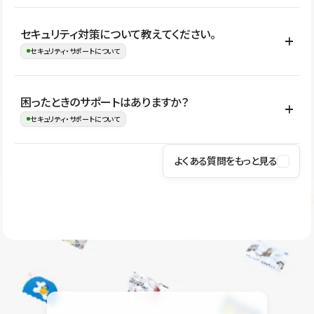
はい。CMSやコンポーネントを活用して更新範囲を設計しておく
セキュリティ対策について教えてください。
ことで、デザインを崩しにくい状態で運用できます。 さらにコン
セキュリティ・サポートについて
テンツ編集モードを使うと、編集できる範囲をテキスト・画像・ア
イコンなどに絞れるため、担当者ごとの見た目のばらつきを抑え
Studioでは、公開サイトやサービスを安全に利用できるよう、通信
困ったときのサポートはありますか？
ながらレイアウトに影響を与えずに更新作業を進めやすくなりま
の暗号化、データ保護、アクセス管理、脆弱性対策など、複数の観
セキュリティ・サポートについて
す。
点からセキュリティ対策を行っています。Studioで公開したサイト
はSSL/TLSによる通信暗号化に対応しており、悪質なスクリプトの
よくある質問をもっと見る
操作方法や機能については、ヘルプセンターでご確認いただけま
実行制限や、不正アクセス・攻撃への対策も実施しています。
す。編集、公開、CMS、フォーム、ドメイン設定など、目的に合
Studioのセキュリティ対策について
わせて記事を検索できます。有人サポート（チャット）は Mini プ
ラン以上のご契約プロジェクトでご利用いただけます。そのほか、
ユーザー同士で質問・相談できるコミュニティもご利用ください。
ヘルプセンターはこちら