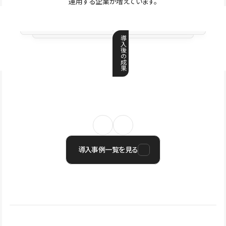
運用する企業が増えています。
導
入
後
の
成
果
導入事例一覧を見る