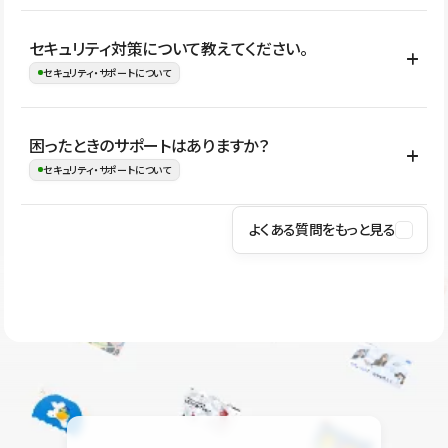
はい。CMSやコンポーネントを活用して更新範囲を設計しておく
セキュリティ対策について教えてください。
ことで、デザインを崩しにくい状態で運用できます。 さらにコン
セキュリティ・サポートについて
テンツ編集モードを使うと、編集できる範囲をテキスト・画像・ア
イコンなどに絞れるため、担当者ごとの見た目のばらつきを抑え
Studioでは、公開サイトやサービスを安全に利用できるよう、通信
困ったときのサポートはありますか？
ながらレイアウトに影響を与えずに更新作業を進めやすくなりま
の暗号化、データ保護、アクセス管理、脆弱性対策など、複数の観
セキュリティ・サポートについて
す。
点からセキュリティ対策を行っています。Studioで公開したサイト
はSSL/TLSによる通信暗号化に対応しており、悪質なスクリプトの
よくある質問をもっと見る
操作方法や機能については、ヘルプセンターでご確認いただけま
実行制限や、不正アクセス・攻撃への対策も実施しています。
す。編集、公開、CMS、フォーム、ドメイン設定など、目的に合
Studioのセキュリティ対策について
わせて記事を検索できます。有人サポート（チャット）は Mini プ
ラン以上のご契約プロジェクトでご利用いただけます。そのほか、
ユーザー同士で質問・相談できるコミュニティもご利用ください。
ヘルプセンターはこちら