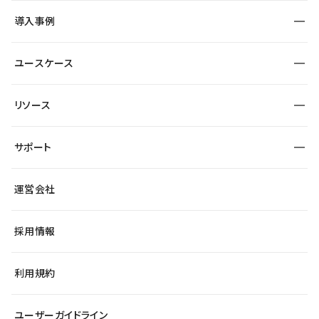
SEO
採用サイト
導入事例
運用
サービスサイト
サイト運用
事例インタビュー
業種から探す
ユースケース
セキュリティ
導入企業
宿泊・レジャー
大企業・エンタープライズ
ワークスペース
サイト制作事例
エンタメ
リソース
より自在に
制作会社
自治体
テンプレートを探す
Figma to Studio
広告代理店・コンサル
サポート
課題から探す
制作会社を探す
Lottie for Studio
スタートアップ
マーケターでのLP運用
総合窓口
サイト制作事例
アクセシビリティ
運営会社
飲食店
よくある質問
WordPressからの移行
ブログ
ヘルプセンター
小売・EC
サイト導線の変更
最新情報
採用情報
システムステータス
Studio Community
学習コンテンツ
利用規約
公式YouTube
全国ワークショップ
ユーザーガイドライン