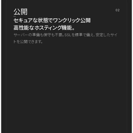
公開
02
セキュアな状態でワンクリック公開
高性能なホスティング機能。
サーバーの準備も保守も不要。SSLを標準で備え、安定したサイ
トを公開できます。