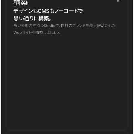
構築
01
デザインもCMSもノーコードで
思い通りに構築。
高い表現力を持つStudioで、自社のブランドを最大限活かした
Webサイトを構築しましょう。