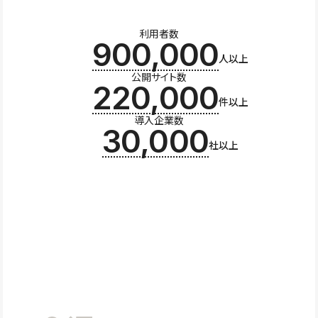
利用者数
900,000
人以上
公開サイト数
220,000
件以上
導入企業数
30,000
社以上