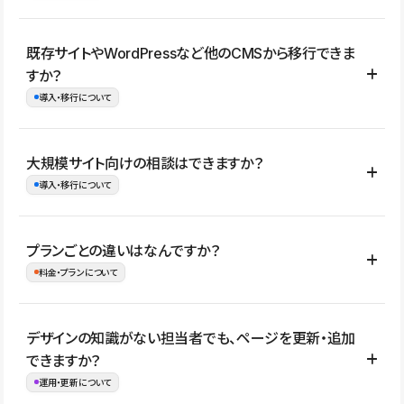
コーポレートサイト、サービスサイト、LP、採用サイト、ブロ
既存サイトやWordPressなど他のCMSから移行できま
グ・メディア、イベントサイト、店舗・商品紹介サイト、ポートフ
すか？
ォリオなど幅広く制作できます。
導入・移行について
制作事例はこちら
はい。既存サイトの構成やコンテンツ、URLを整理したうえで、
大規模サイト向けの相談はできますか？
Studio上に再構築する形で移行できます。 WordPressの場合は、
導入・移行について
XMLファイルを使って投稿記事や固定ページ、カテゴリー、タグな
どの一部データをStudio CMSへインポートできます。ただし、サ
はい。アクセス規模が大きいサイトや、複数部門での運用、権限管
プランごとの違いはなんですか？
イト全体のデザインや設定がそのまま移行されるわけではないた
理、セキュリティ確認、既存システムとの連携など、個別の要件が
料金・プランについて
め、移行後にページ構成やデザイン、CMS設計、URL・リダイレク
ある場合はご相談いただけます。サイトの規模や運用体制に応じ
ト設定などの確認が必要です。
て、適したプランや進め方をご案内します。要件が固まりきってい
公開ページ数、バージョン履歴の期間、CMS利用数の上限、権限
デザインの知識がない担当者でも、ページを更新・追加
ない段階でも、お問い合わせください。
管理の有無などがプランごとに異なります。詳しくは料金プランペ
できますか？
お問合せはこちら
ージをご覧ください。
運用・更新について
料金プランはこちら