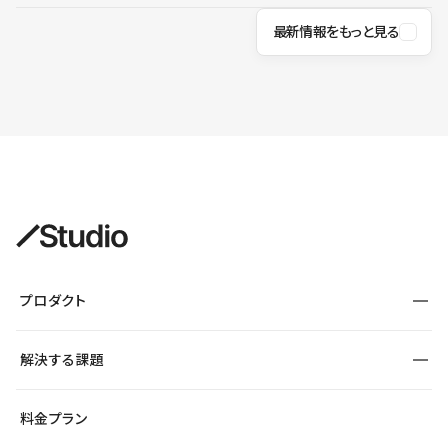
最新情報をもっと見る
プロダクト
構築
解決する課題
デザインエディタ
CMS
サイト種別から探す
料金プラン
コーポレートサイト
フォーム