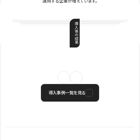
運用する企業が増えています。
導
入
後
の
成
果
導入事例一覧を見る