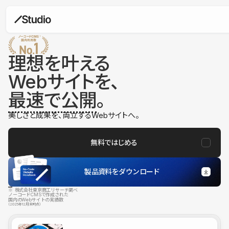
理想を叶える
Webサイトを、
最速で公開
。
美しさと成果を、両立するWebサイトへ。
無料ではじめる
製品資料をダウンロード
※ 株式会社東京商工リサーチ調べ
ノーコードCMSで作成された
国内のWebサイトの実績数
（2025年12月末時点）