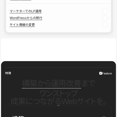
マーケターでのLP運用
WordPressからの移行
サイト導線の変更
特徴
Feature
構築から運用改善
まで
ワンストップ
成果につながるWebサイトを。