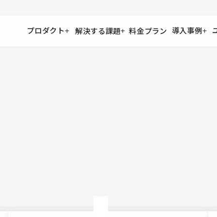
プロダクト
導入事例
解決する課題
料金プラン
運用
より自在に
事例インタビュー
大企業
リソー
お客様からの声をご紹介
サイト運用
Figma to Studio
Studio
制作会
導入企業
安心のバックアップや権限管理
デザインを一瞬でWebサイトに
テンプレ
様々な規模・業種の企業が
広告代
セキュリティ
Lottie for Studio
Studi
Studio Showcase
サイトの安全を守る仕組み
より豊かなアニメーション表現
制作事例
スター
Studioサイトギャラリー
ワークスペース
アクセシビリティ
Studio
複数プロジェクトを一括管理
Webサイトをすべての人に
飲食店
ユーザー
Studio
小売・E
Web制
Studio
ブログを
What'