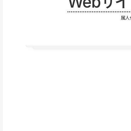
Webサ
属人