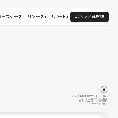
ユースケース
リソース
サポート
ログイン ／ 新規登録
・エンタープライズ
ス
相談窓口
学習コンテンツ
目的に沿ったサポートコンテンツを探す
 Store
Studio Academy
社
よくある質問
ートから始める
公式YouTubeの動画で学ぶ
採用
導入にあたってよくある質問を探す
理店・コンサル
o Showcase
全国ワークショップ
ヘルプセンター
を見る
基本操作を学ぶイベントを探す
トアップ
操作や機能に関するマニュアルを探す
 Community
セミナー
システムステータス
同士で繋がり知見を深める
技術向上に役立つイベントを探す
不具合・障害情報を確認する
 Experts
C
作会社を探す
※ 株式会社東京商工リサーチ調べ
ノーコードCMSで作成された
国内のWebサイトの実績数
 Blog
（2025年12月末時点）
見る
s New