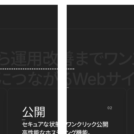
ら運用改善
までワン
につながるWebサイ
公開
02
セキュアな状態でワンクリック公開
高性能なホスティング機能。