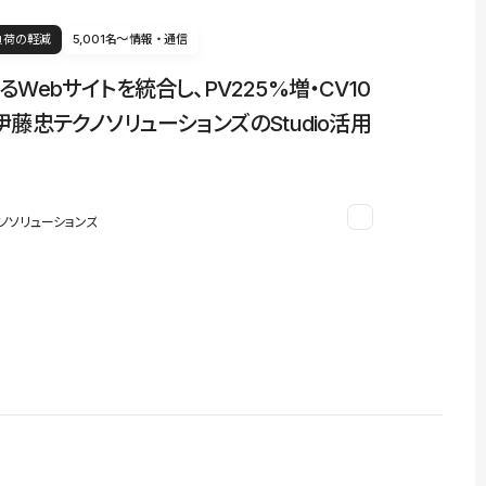
負荷の軽減
5,001名〜
情報・通信
るWebサイトを統合し、PV225%増・CV10
伊藤忠テクノソリューションズのStudio活用
ノソリューションズ