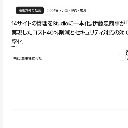
運用負荷の軽減
5,001名〜
小売・卸売・物流
14サイトの管理をStudioに一本化。伊藤忠商事が
実現したコスト40%削減とセキュリティ対応の効
率化
伊藤忠商事株式会社
l