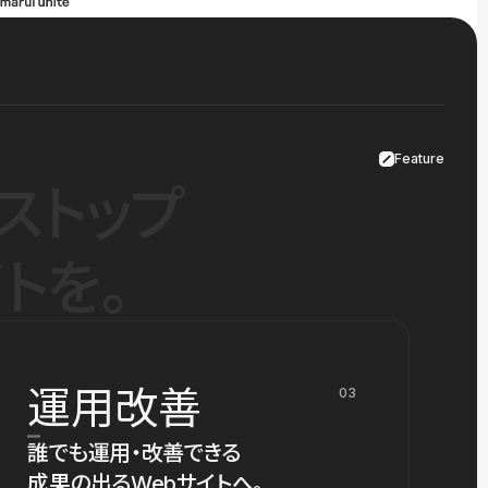
Feature
ストップ
トを。
運用改善
03
誰でも運用・改善できる
成果の出るWebサイトへ。