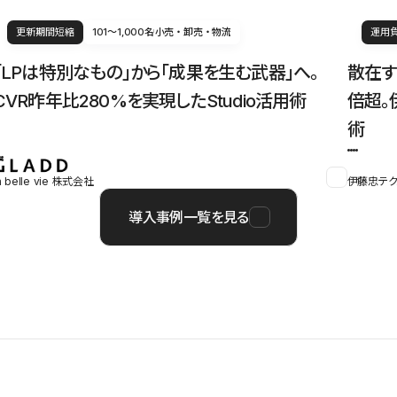
更新期間短縮
101〜1,000名
小売・卸売・物流
運用
「LPは特別なもの」から「成果を生む武器」へ。
散在す
CVR昨年比280%を実現したStudio活用術
倍超。
術
a belle vie 株式会社
伊藤忠テク
導入事例一覧を見る