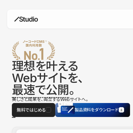
構築
デザインエディタ
コードを書かずにデザイン自体を自
在に
理想を叶える
CMS
Webサイトを、
柔軟なコンテンツ管理システム
最速で公開
。
フォーム
フォーム設置もノーコードで完結
美しさと成果を、両立するWebサイトへ。
SEO
検索エンジン向けの設定項目も充実
無料ではじめる
製品資料をダウンロード