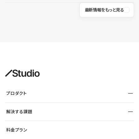
最新情報をもっと見る
プロダクト
構築
解決する課題
デザインエディタ
CMS
サイト種別から探す
料金プラン
コーポレートサイト
フォーム