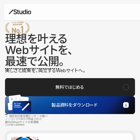
理想を叶える
Webサイトを、
最速で公開
。
美しさと成果を、両立するWebサイトへ。
無料ではじめる
製品資料をダウンロード
※ 株式会社東京商工リサーチ調べ
ノーコードCMSで作成された
国内のWebサイトの実績数
（2025年12月末時点）