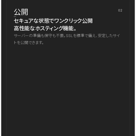
公開
02
セキュアな状態でワンクリック公開
高性能なホスティング機能。
サーバーの準備も保守も不要。SSLを標準で備え、安定したサイ
トを公開できます。