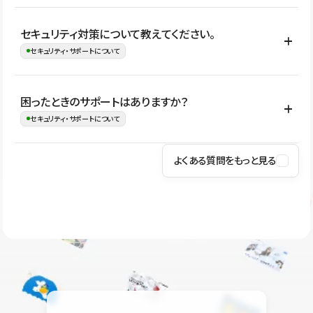
はい。CMSやコンポーネントを活用して更新範囲を設計しておく
セキュリティ対策について教えてください。
ことで、デザインを崩しにくい状態で運用できます。 さらにコン
セキュリティ・サポートについて
テンツ編集モードを使うと、編集できる範囲をテキスト・画像・ア
イコンなどに絞れるため、担当者ごとの見た目のばらつきを抑え
Studioでは、公開サイトやサービスを安全に利用できるよう、通信
困ったときのサポートはありますか？
ながらレイアウトに影響を与えずに更新作業を進めやすくなりま
の暗号化、データ保護、アクセス管理、脆弱性対策など、複数の観
セキュリティ・サポートについて
す。
点からセキュリティ対策を行っています。Studioで公開したサイト
はSSL/TLSによる通信暗号化に対応しており、悪質なスクリプトの
よくある質問をもっと見る
操作方法や機能については、ヘルプセンターでご確認いただけま
実行制限や、不正アクセス・攻撃への対策も実施しています。
す。編集、公開、CMS、フォーム、ドメイン設定など、目的に合
Studioのセキュリティ対策について
わせて記事を検索できます。有人サポート（チャット）は Mini プ
ラン以上のご契約プロジェクトでご利用いただけます。そのほか、
ユーザー同士で質問・相談できるコミュニティもご利用ください。
ヘルプセンターはこちら