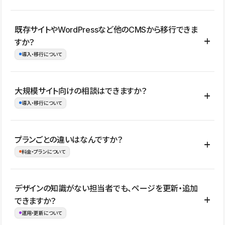
コーポレートサイト、サービスサイト、LP、採用サイト、ブロ
既存サイトやWordPressなど他のCMSから移行できま
グ・メディア、イベントサイト、店舗・商品紹介サイト、ポートフ
すか？
ォリオなど幅広く制作できます。
導入・移行について
制作事例はこちら
はい。既存サイトの構成やコンテンツ、URLを整理したうえで、
大規模サイト向けの相談はできますか？
Studio上に再構築する形で移行できます。 WordPressの場合は、
導入・移行について
XMLファイルを使って投稿記事や固定ページ、カテゴリー、タグな
どの一部データをStudio CMSへインポートできます。ただし、サ
はい。アクセス規模が大きいサイトや、複数部門での運用、権限管
プランごとの違いはなんですか？
イト全体のデザインや設定がそのまま移行されるわけではないた
理、セキュリティ確認、既存システムとの連携など、個別の要件が
料金・プランについて
め、移行後にページ構成やデザイン、CMS設計、URL・リダイレク
ある場合はご相談いただけます。サイトの規模や運用体制に応じ
ト設定などの確認が必要です。
て、適したプランや進め方をご案内します。要件が固まりきってい
公開ページ数、バージョン履歴の期間、CMS利用数の上限、権限
デザインの知識がない担当者でも、ページを更新・追加
ない段階でも、お問い合わせください。
管理の有無などがプランごとに異なります。詳しくは料金プランペ
できますか？
お問合せはこちら
ージをご覧ください。
運用・更新について
料金プランはこちら