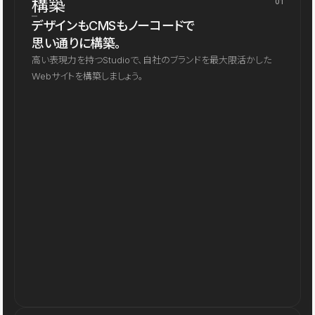
構築
01
デザインもCMSもノーコードで
思い通りに構築。
高い表現力を持つStudioで、自社のブランドを最大限活かした
Webサイトを構築しましょう。