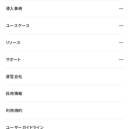
SEO
採用サイト
導入事例
運用
サービスサイト
サイト運用
事例インタビュー
業種から探す
ユースケース
セキュリティ
導入企業
宿泊・レジャー
大企業・エンタープライズ
ワークスペース
サイト制作事例
エンタメ
リソース
より自在に
制作会社
自治体
テンプレートを探す
Figma to Studio
広告代理店・コンサル
サポート
課題から探す
制作会社を探す
Lottie for Studio
スタートアップ
マーケターでのLP運用
総合窓口
サイト制作事例
アクセシビリティ
運営会社
飲食店
よくある質問
WordPressからの移行
ブログ
ヘルプセンター
小売・EC
サイト導線の変更
最新情報
採用情報
システムステータス
Studio Community
学習コンテンツ
利用規約
公式YouTube
全国ワークショップ
ユーザーガイドライン