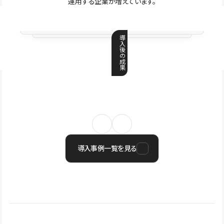
運用する企業が増えています。
導
入
後
の
成
果
導入事例一覧を見る