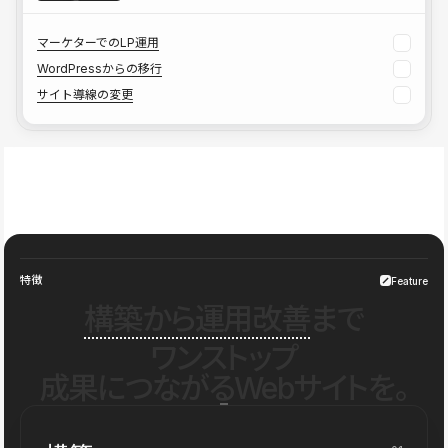
マーケターでのLP運用
WordPressからの移行
サイト導線の変更
特徴
Feature
構築から運用改善
まで
ワンストップ
成果につながるWebサイトを。