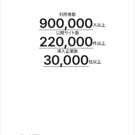
利用者数
900,000
人以上
公開サイト数
220,000
件以上
導入企業数
30,000
社以上