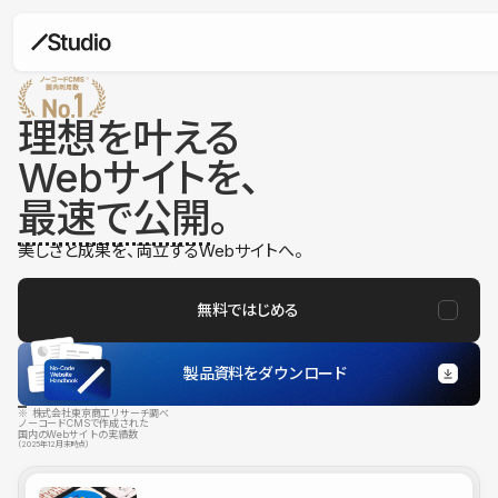
理想を叶える
Webサイトを、
最速で公開
。
美しさと成果を、両立するWebサイトへ。
無料ではじめる
製品資料をダウンロード
※ 株式会社東京商工リサーチ調べ
ノーコードCMSで作成された
国内のWebサイトの実績数
（2025年12月末時点）