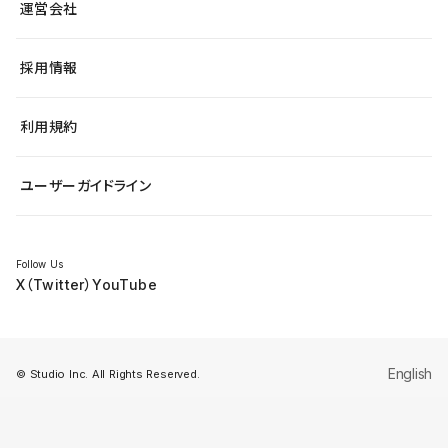
アクセシビリティ
運営会社
飲食店
よくある質問
WordPressからの移行
ブログ
ヘルプセンター
小売・EC
サイト導線の変更
最新情報
採用情報
システムステータス
Studio Community
学習コンテンツ
利用規約
公式YouTube
全国ワークショップ
ユーザーガイドライン
セミナー
Follow Us
X（Twitter）
YouTube
English
© Studio Inc. All Rights Reserved.