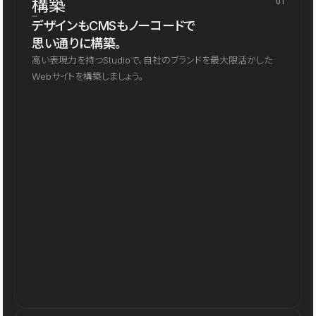
構築
01
デザインもCMSもノーコードで
思い通りに構築。
高い表現力を持つStudioで、自社のブランドを最大限活かした
Webサイトを構築しましょう。