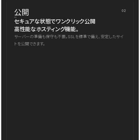
公開
02
セキュアな状態でワンクリック公開
高性能なホスティング機能。
サーバーの準備も保守も不要。SSLを標準で備え、安定したサイ
トを公開できます。