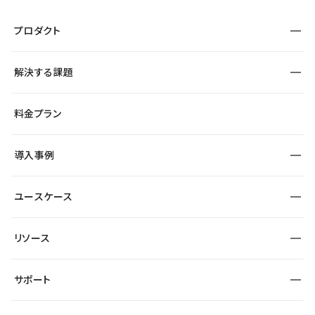
プロダクト
構築
解決する課題
デザインエディタ
CMS
サイト種別から探す
料金プラン
コーポレートサイト
フォーム
SEO
採用サイト
導入事例
運用
サービスサイト
サイト運用
事例インタビュー
業種から探す
ユースケース
セキュリティ
導入企業
宿泊・レジャー
大企業・エンタープライズ
ワークスペース
サイト制作事例
エンタメ
リソース
より自在に
制作会社
自治体
テンプレートを探す
Figma to Studio
広告代理店・コンサル
サポート
課題から探す
制作会社を探す
Lottie for Studio
スタートアップ
マーケターでのLP運用
総合窓口
サイト制作事例