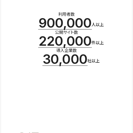
利用者数
900,000
人以上
公開サイト数
220,000
件以上
導入企業数
30,000
社以上