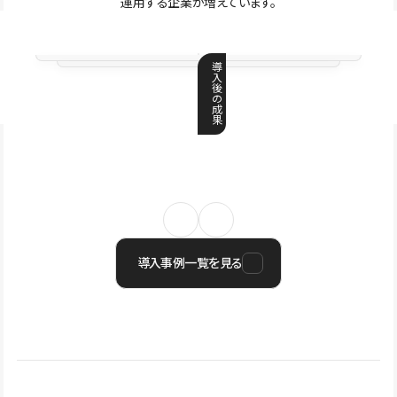
運用する企業が増えています。
導
入
後
の
成
果
導入事例一覧を見る