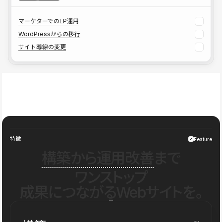
マーケターでのLP運用
WordPressからの移行
サイト導線の変更
特徴
Feature
構築から運用改善
まで
ワンストップ
成果につながるWebサイトを。