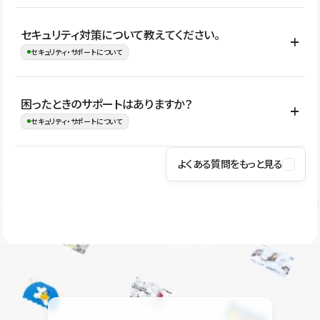
はい。CMSやコンポーネントを活用して更新範囲を設計しておく
セキュリティ対策について教えてください。
ことで、デザインを崩しにくい状態で運用できます。 さらにコン
セキュリティ・サポートについて
テンツ編集モードを使うと、編集できる範囲をテキスト・画像・ア
イコンなどに絞れるため、担当者ごとの見た目のばらつきを抑え
Studioでは、公開サイトやサービスを安全に利用できるよう、通信
困ったときのサポートはありますか？
ながらレイアウトに影響を与えずに更新作業を進めやすくなりま
の暗号化、データ保護、アクセス管理、脆弱性対策など、複数の観
セキュリティ・サポートについて
す。
点からセキュリティ対策を行っています。Studioで公開したサイト
はSSL/TLSによる通信暗号化に対応しており、悪質なスクリプトの
よくある質問をもっと見る
操作方法や機能については、ヘルプセンターでご確認いただけま
実行制限や、不正アクセス・攻撃への対策も実施しています。
す。編集、公開、CMS、フォーム、ドメイン設定など、目的に合
Studioのセキュリティ対策について
わせて記事を検索できます。有人サポート（チャット）は Mini プ
ラン以上のご契約プロジェクトでご利用いただけます。そのほか、
ユーザー同士で質問・相談できるコミュニティもご利用ください。
ヘルプセンターはこちら