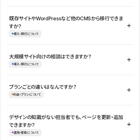
コーポレートサイト、サービスサイト、LP、採用サイト、ブロ
既存サイトやWordPressなど他のCMSから移行できま
グ・メディア、イベントサイト、店舗・商品紹介サイト、ポートフ
すか？
ォリオなど幅広く制作できます。
導入・移行について
制作事例はこちら
はい。既存サイトの構成やコンテンツ、URLを整理したうえで、
大規模サイト向けの相談はできますか？
Studio上に再構築する形で移行できます。 WordPressの場合は、
導入・移行について
XMLファイルを使って投稿記事や固定ページ、カテゴリー、タグな
どの一部データをStudio CMSへインポートできます。ただし、サ
はい。アクセス規模が大きいサイトや、複数部門での運用、権限管
プランごとの違いはなんですか？
イト全体のデザインや設定がそのまま移行されるわけではないた
理、セキュリティ確認、既存システムとの連携など、個別の要件が
料金・プランについて
め、移行後にページ構成やデザイン、CMS設計、URL・リダイレク
ある場合はご相談いただけます。サイトの規模や運用体制に応じ
ト設定などの確認が必要です。
て、適したプランや進め方をご案内します。要件が固まりきってい
公開ページ数、バージョン履歴の期間、CMS利用数の上限、権限
デザインの知識がない担当者でも、ページを更新・追加
ない段階でも、お問い合わせください。
管理の有無などがプランごとに異なります。詳しくは料金プランペ
できますか？
お問合せはこちら
ージをご覧ください。
運用・更新について
料金プランはこちら