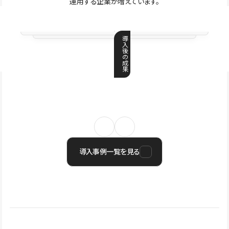
運用する企業が増えています。
導
入
後
の
成
果
導入事例一覧を見る