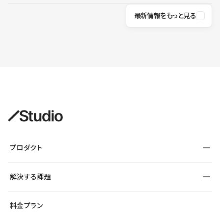
最新情報をもっと見る
プロダクト
構築
解決する課題
デザインエディタ
CMS
サイト種別から探す
料金プラン
コーポレートサイト
フォーム