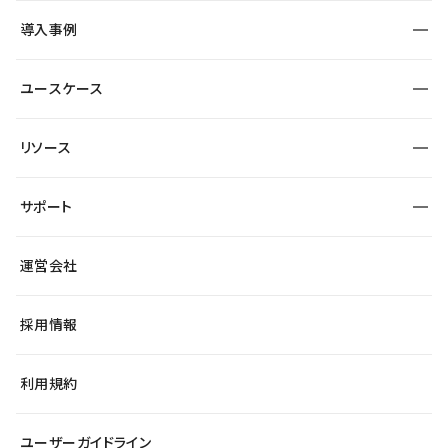
SEO
採用サイト
導入事例
運用
サービスサイト
サイト運用
事例インタビュー
業種から探す
ユースケース
セキュリティ
導入企業
宿泊・レジャー
大企業・エンタープライズ
ワークスペース
サイト制作事例
エンタメ
リソース
より自在に
制作会社
自治体
テンプレートを探す
Figma to Studio
広告代理店・コンサル
サポート
課題から探す
制作会社を探す
Lottie for Studio
スタートアップ
マーケターでのLP運用
総合窓口
サイト制作事例
アクセシビリティ
運営会社
飲食店
よくある質問
WordPressからの移行
ブログ
ヘルプセンター
小売・EC
サイト導線の変更
最新情報
採用情報
システムステータス
Studio Community
学習コンテンツ
利用規約
公式YouTube
全国ワークショップ
ユーザーガイドライン