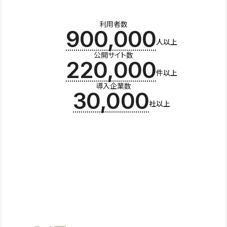
利用者数
900,000
人以上
公開サイト数
220,000
件以上
導入企業数
30,000
社以上