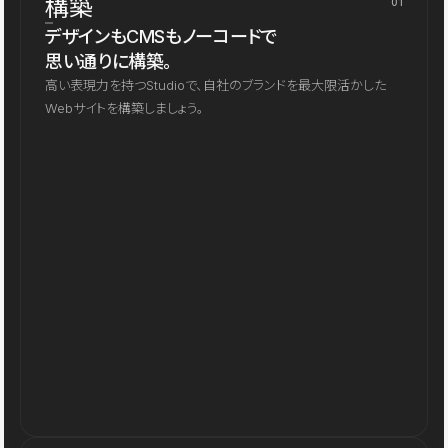
構築
01
デザインもCMSもノーコードで
思い通りに構築。
高い表現力を持つStudioで、自社のブランドを最大限活かした
Webサイトを構築しましょう。