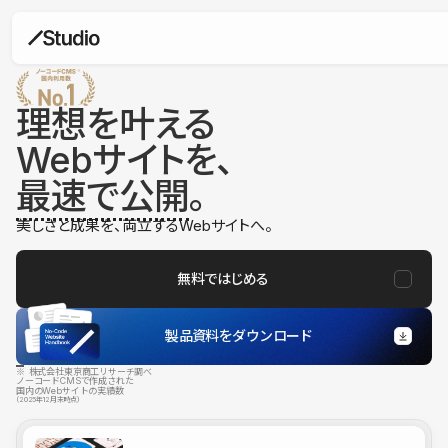
理想を叶える
Webサイトを、
最速で公開
。
美しさと成果を、両立するWebサイトへ。
無料ではじめる
製品資料をダウンロード
※ 株式会社東京商工リサーチ調べ
ノーコードCMSで作成された
国内のWebサイトの実績数
（2025年12月末時点）