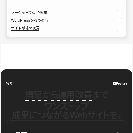
マーケターでのLP運用
WordPressからの移行
サイト導線の変更
特徴
Feature
構築から運用改善
まで
ワンストップ
成果につながるWebサイトを。