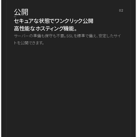
公開
02
セキュアな状態でワンクリック公開
高性能なホスティング機能。
サーバーの準備も保守も不要。SSLを標準で備え、安定したサイ
トを公開できます。