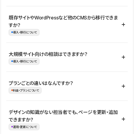
コーポレートサイト、サービスサイト、LP、採用サイト、ブロ
既存サイトやWordPressなど他のCMSから移行できま
グ・メディア、イベントサイト、店舗・商品紹介サイト、ポートフ
すか？
ォリオなど幅広く制作できます。
導入・移行について
制作事例はこちら
はい。既存サイトの構成やコンテンツ、URLを整理したうえで、
大規模サイト向けの相談はできますか？
Studio上に再構築する形で移行できます。 WordPressの場合は、
導入・移行について
XMLファイルを使って投稿記事や固定ページ、カテゴリー、タグな
どの一部データをStudio CMSへインポートできます。ただし、サ
はい。アクセス規模が大きいサイトや、複数部門での運用、権限管
プランごとの違いはなんですか？
イト全体のデザインや設定がそのまま移行されるわけではないた
理、セキュリティ確認、既存システムとの連携など、個別の要件が
料金・プランについて
め、移行後にページ構成やデザイン、CMS設計、URL・リダイレク
ある場合はご相談いただけます。サイトの規模や運用体制に応じ
ト設定などの確認が必要です。
て、適したプランや進め方をご案内します。要件が固まりきってい
公開ページ数、バージョン履歴の期間、CMS利用数の上限、権限
デザインの知識がない担当者でも、ページを更新・追加
ない段階でも、お問い合わせください。
管理の有無などがプランごとに異なります。詳しくは料金プランペ
できますか？
お問合せはこちら
ージをご覧ください。
運用・更新について
料金プランはこちら