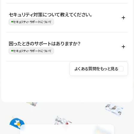
はい。CMSやコンポーネントを活用して更新範囲を設計しておく
セキュリティ対策について教えてください。
ことで、デザインを崩しにくい状態で運用できます。 さらにコン
セキュリティ・サポートについて
テンツ編集モードを使うと、編集できる範囲をテキスト・画像・ア
イコンなどに絞れるため、担当者ごとの見た目のばらつきを抑え
Studioでは、公開サイトやサービスを安全に利用できるよう、通信
困ったときのサポートはありますか？
ながらレイアウトに影響を与えずに更新作業を進めやすくなりま
の暗号化、データ保護、アクセス管理、脆弱性対策など、複数の観
セキュリティ・サポートについて
す。
点からセキュリティ対策を行っています。Studioで公開したサイト
はSSL/TLSによる通信暗号化に対応しており、悪質なスクリプトの
よくある質問をもっと見る
操作方法や機能については、ヘルプセンターでご確認いただけま
実行制限や、不正アクセス・攻撃への対策も実施しています。
す。編集、公開、CMS、フォーム、ドメイン設定など、目的に合
Studioのセキュリティ対策について
わせて記事を検索できます。有人サポート（チャット）は Mini プ
ラン以上のご契約プロジェクトでご利用いただけます。そのほか、
ユーザー同士で質問・相談できるコミュニティもご利用ください。
ヘルプセンターはこちら